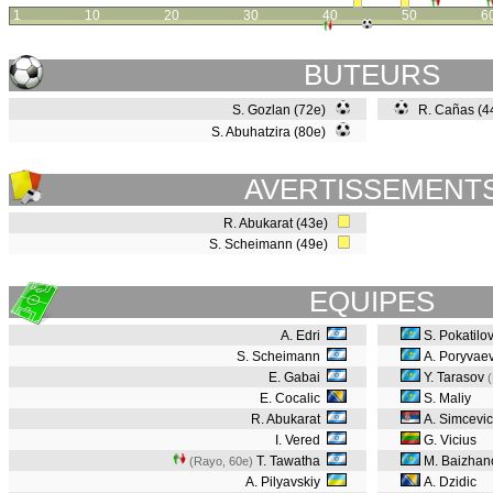
1
10
20
30
40
50
6
BUTEURS
S. Gozlan (72e)
R. Cañas (44
S. Abuhatzira (80e)
AVERTISSEMENT
R. Abukarat (43e)
S. Scheimann (49e)
EQUIPES
A. Edri
S. Pokatilo
S. Scheimann
A. Poryvae
E. Gabai
Y. Tarasov
E. Cocalic
S. Maliy
R. Abukarat
A. Simcevic
I. Vered
G. Vicius
T. Tawatha
M. Baizhan
(Rayo, 60e
)
A. Pilyavskiy
A. Dzidic