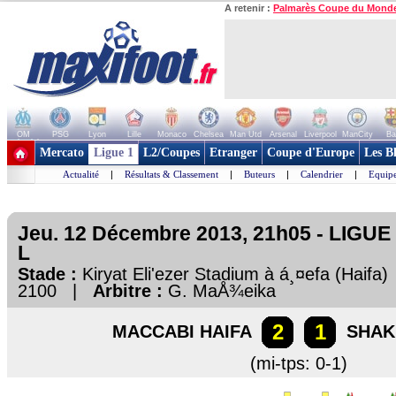
A retenir :
Palmarès Coupe du Mond
OM
PSG
Lyon
Lille
Monaco
Chelsea
Man Utd
Arsenal
Liverpool
ManCity
Ba
+ de clubs
Mercato
Ligue 1
L2/Coupes
Etranger
Coupe d'Europe
Les B
Actualité
|
Résultats & Classement
|
Buteurs
|
Calendrier
|
Equipe
Jeu. 12 Décembre 2013, 21h05 - LIGU
L
Stade :
Kiryat Eli'ezer Stadium à á¸¤efa (Haif
2100 |
Arbitre :
G. MaÅ¾eika
2
1
MACCABI HAIFA
SHAK
(mi-tps: 0-1)