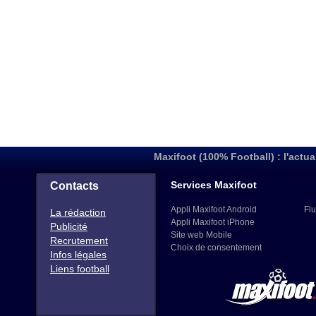
Maxifoot (100% Football) : l'actua
Services Maxifoot
Contacts
Appli Maxifoot Android
Flu
La rédaction
Appli Maxifoot iPhone
Publicité
Site web Mobile
Recrutement
Choix de consentement
Infos légales
Liens football