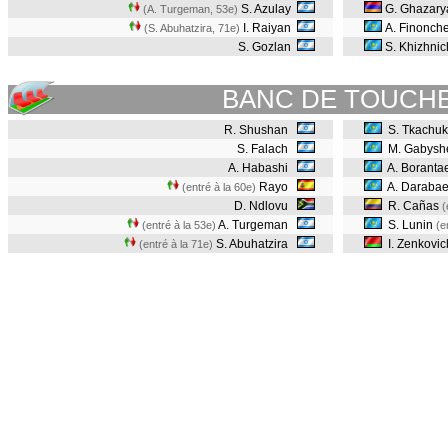
S. Azulay
G. Ghazar
(A. Turgeman, 53e
)
I. Raiyan
A. Finonch
(S. Abuhatzira, 71e
)
S. Gozlan
S. Khizhni
BANC DE TOUCH
R. Shushan
S. Tkachuk
S. Falach
M. Gabysh
A. Habashi
A. Boranta
Rayo
A. Daraba
(entré à la 60e)
D. Ndlovu
R. Cañas
(
A. Turgeman
S. Lunin
(entré à la 53e)
(e
S. Abuhatzira
I. Zenkovi
(entré à la 71e)