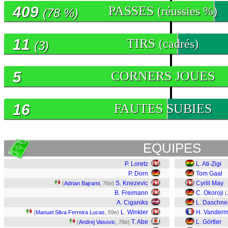
409
PASSES
(réussies %)
(78 %)
11
TIRS
(cadrés)
(3)
5
CORNERS JOUES
16
FAUTES SUBIES
EQUIPES
P. Loretz
L. Ati-Zigi
P. Dorn
Tom Gaal
S. Knezevic
Cyrill May
(
Adrian Bajrami
, 76e)
B. Freimann
C. Okoroji
(
A. Ciganiks
L. Daschne
L. Winkler
H. Vanderm
(
Manuel Silva Ferreira Lucas
, 59e)
T. Abe
L. Görtler
(
Andrej Vasovic
, 78e)