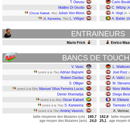
T. Owusu
Carlo Bouk
Matteo Di Giusto
C. Witzig
(
A
Julian Von Moos
A. Vogt
(
Oscar Kabwit
, 46e)
(A. 
L. Villiger
A. Balde
(
S. Karweina
, 76e)
(
D
ENTRAINEURS
Mario Frick
Enrico Maa
BANCS DE TOUCH
V. Vasic
L. Watkowi
Adrian Bajrami
Joel Ruiz
(entré à la 76e)
(
Ruben Dantas
A. Vallci
(en
S. Ottiger
M. Stevano
Manuel Silva Ferreira Lucas
Nino Weib
(entré à la 59e)
Demir Xhemalija
Diego Bes
Oscar Kabwit
M. Efekele
(entré à la 46e)
S. Karweina
Tiemoko O
(entré à la 76e)
Andrej Vasovic
A. Verinac
(entré à la 78e)
taille moyenne des titulaires (cm) :
180,7
182,9
: taille moye
age moyen des titulaires (ans) :
24,0
25,1
: age moyen de