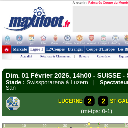
A retenir :
Palmarès Coupe du Mond
OM
PSG
Lyon
Lille
Monaco
Chelsea
Man Utd
Arsenal
Liverpool
ManCity
Ba
+ de clubs
Mercato
Ligue 1
L2/Coupes
Etranger
Coupe d'Europe
Les B
Actualité
|
Résultats & Classement
|
Buteurs
|
Calendrier
|
Equipe
Dim. 01 Février 2026, 14h00 - SUISSE 
Stade :
Swissporarena à Luzern |
Spectateur
San
2
2
LUCERNE
ST GA
(mi-tps: 0-1)
1
10
20
30
40
50
6