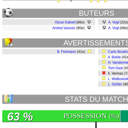
BUTEURS
Oscar Kabwit
(86e)
A. Vogt
(32e
Andrej Vasovic
(90e)
A. Vogt
(68e
AVERTISSEMENT
B. Freimann
(41e)
Carlo Boukh
A. Balde
(42
H. Vanderme
Tom Gaal
(4
A. Verinac (
L. Watkowia
L. Görtler
(9
STATS DU MATC
63 %
POSSESSION
(%)