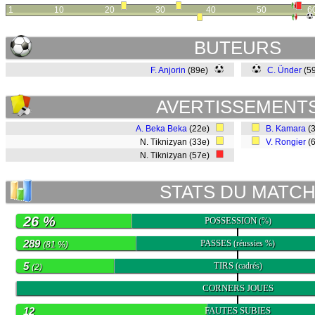
1
10
20
30
40
50
6
BUTEURS
F. Anjorin
(89e)
C. Ünder
(59
AVERTISSEMENT
A. Beka Beka
(22e)
B. Kamara
(
N. Tiknizyan (33e)
V. Rongier
(
N. Tiknizyan (57e)
STATS DU MATC
26 %
POSSESSION
(%)
289
PASSES
(réussies %)
(81 %)
5
TIRS
(cadrés)
(2)
0
CORNERS JOUES
12
FAUTES SUBIES