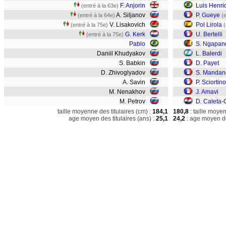
F. Anjorin
Luis Henri
(entré à la 63e)
A. Siljanov
P. Gueye
(entré à la 64e)
(
V. Lisakovich
Pol Lirola
(entré à la 75e)
(
G. Kerk
U. Bertelli
(entré à la 75e)
Pablo
S. Ngapan
Daniil Khudyakov
L. Balerdi
S. Babkin
D. Payet
D. Zhivoglyadov
S. Mandan
A. Savin
P. Sciortino
M. Nenakhov
J. Amavi
M. Petrov
D. Caleta-
taille moyenne des titulaires (cm) :
184,1
180,8
: taille moye
age moyen des titulaires (ans) :
25,1
24,2
: age moyen de