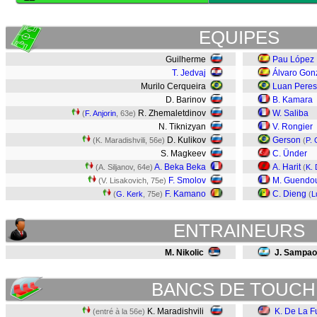
EQUIPES
Guilherme
Pau López
T. Jedvaj
Álvaro Gon
Murilo Cerqueira
Luan Peres
D. Barinov
B. Kamara
R. Zhemaletdinov
W. Saliba
(
F. Anjorin
, 63e)
N. Tiknizyan
V. Rongier
D. Kulikov
Gerson
(K. Maradishvili, 56e)
(
P.
S. Magkeev
C. Ünder
A. Beka Beka
A. Harit
(A. Siljanov, 64e)
(
K. 
F. Smolov
M. Guendo
(V. Lisakovich, 75e)
F. Kamano
C. Dieng
(
G. Kerk
, 75e)
(
L
ENTRAINEURS
M. Nikolic
J. Sampaol
BANCS DE TOUCH
K. Maradishvili
K. De La F
(entré à la 56e)