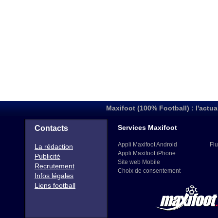
Maxifoot (100% Football) : l'actua
Services Maxifoot
Contacts
Appli Maxifoot Android
Flu
La rédaction
Appli Maxifoot iPhone
Publicité
Site web Mobile
Recrutement
Choix de consentement
Infos légales
Liens football