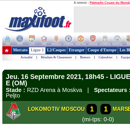
A retenir :
Palmarès Coupe du Mond
OM
PSG
Lyon
Lille
Monaco
Chelsea
Man Utd
Arsenal
Liverpool
ManCity
Ba
+ de clubs
Mercato
Ligue 1
L2/Coupes
Etranger
Coupe d'Europe
Les B
Actualité
|
Résultats & Classement
|
Buteurs
|
Calendrier
|
Equipe
Jeu. 16 Septembre 2021, 18h45 - LIG
E (OM)
Stade :
RZD Arena à Moskva |
Spectateurs 
Peljto
1
1
LOKOMOTIV MOSCOU
MARSE
(mi-tps: 0-0)