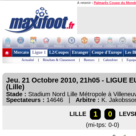
A retenir :
Palmarès Coupe du Mond
OM
PSG
Lyon
Lille
Monaco
Chelsea
Man Utd
Arsenal
Liverpool
ManCity
Ba
+ de clubs
Mercato
Ligue 1
L2/Coupes
Etranger
Coupe d'Europe
Les B
Actualité
|
Résultats & Classement
|
Buteurs
|
Calendrier
|
Equipe
Jeu. 21 Octobre 2010, 21h05 - LIGUE 
(Lille)
Stade :
Stadium Nord Lille Métropole à Villen
Spectateurs :
14646 |
Arbitre :
K. Jakobsso
1
0
LILLE
LEVSK
(mi-tps: 0-0)