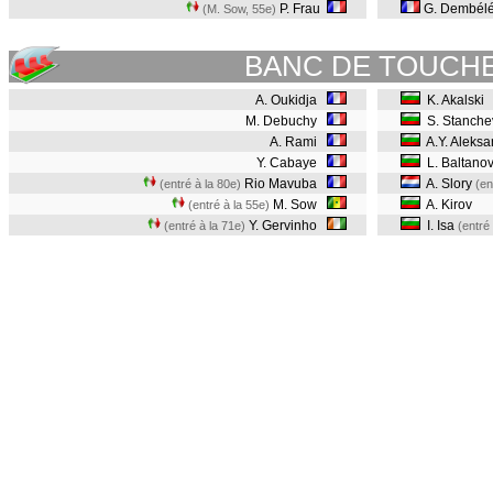
P. Frau
G. Dembél
(M. Sow, 55e
)
BANC DE TOUCH
A. Oukidja
K. Akalski
M. Debuchy
S. Stanche
A. Rami
A.Y. Aleksa
Y. Cabaye
L. Baltano
Rio Mavuba
A. Slory
(entré à la 80e)
(en
M. Sow
A. Kirov
(entré à la 55e)
Y. Gervinho
I. Isa
(entré à la 71e)
(entré