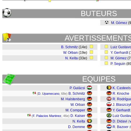
BUTEURS
M. Gómez
(
AVERTISSEMENT
B. Schmitz
(14e)
Luiz Gustav
W. Orban
(19e)
Y. Gerhardt
(
N. Keïta
(33e)
M. Gómez
(
P. Seguin
(8
EQUIPES
P. Gulácsi
K. Casteels
B. Schmitz
R. Knoche
(
D. Upamecano
, 68e)
M. Halstenberg
R. Rodrígu
W. Orban
J. Blaszczy
M. Compper
Y. Gerhardt
D. Kaiser
Luiz Gusta
(
F. Palacios Martinez
, 46e)
N. Keïta
D. Didavi
(
V
D. Demme
R. Bazoer
(