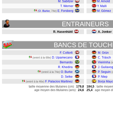
M. Sabitzer
M. Arnold
T. Werner
Y. Malli
E. Forsberg
M. Gómez
(
O. Burke
, 74e)
ENTRAINEURS
R. Hasenhüttl
A. Jonker
BANCS DE TOUCH
F. Coltorti
M. Grün
D. Upamecano
C. Träsch
(entré à la 68e)
Bernardo
Vieirinha
(
R. Khedira
J. Guilavo
O. Burke
P. Seguin
(entré à la 74e)
(
D. Selke
P. Ntep
F. Palacios Martinez
Borja Mayo
(entré à la 46e)
taille moyenne des titulaires (cm) :
179,8
184,5
: taille moye
age moyen des titulaires (ans) :
24,6
25,4
: age moyen de