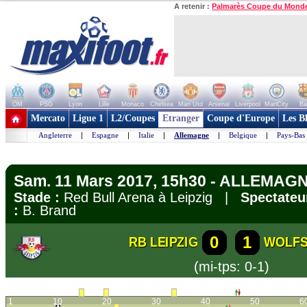
A retenir :
Palmarès Coupe du Mond
OM
PSG
Lyon
Lille
Monaco
Chelsea
Man Utd
Arsenal
Liverpool
ManCity
Ba
+ de clubs
Mercato
Ligue 1
L2/Coupes
Etranger
Coupe d'Europe
Les B
Angleterre
|
Espagne
|
Italie
|
Allemagne
|
Belgique
|
Pays-Bas
Sam. 11 Mars 2017, 15h30 - ALLEMAGN
Stade :
Red Bull Arena à Leipzig |
Spectateu
:
B. Brand
0
1
RB LEIPZIG
WOLF
(mi-tps: 0-1)
1
10
20
30
40
50
6