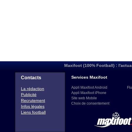
Maxifoot (100% Football) : l'actua
Services Maxifoot
Contacts
Appli Maxifoot Android
Flu
La rédaction
Appli Maxifoot iPhone
Publicité
Site web Mobile
Recrutement
Choix de consentement
Infos légales
Liens football