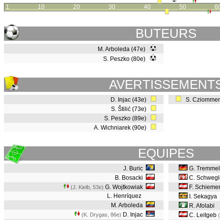
1
10
20
30
40
50
6
BUTEURS
M. Arboleda (47e)
S. Peszko (80e)
AVERTISSEMENT
D. Injac (43e)
S. Cziommer
S. Štilić (73e)
S. Peszko (89e)
A. Wichniarek (90e)
EQUIPES
J. Buric
G. Tremmel
B. Bosacki
C. Schwegl
G. Wojtkowiak
F. Schieme
(J. Kielb, 53e
)
L. Henríquez
I. Sekagya
M. Arboleda
R. Afolabi
D. Injac
(K. Drygas, 86e
)
C. Leitgeb