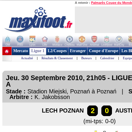
A retenir :
Palmarès Coupe du Mond
OM
PSG
Lyon
Lille
Monaco
Chelsea
Man Utd
Arsenal
Liverpool
ManCity
Ba
+ de clubs
Mercato
Ligue 1
L2/Coupes
Etranger
Coupe d'Europe
Les B
Actualité
|
Résultats & Classement
|
Buteurs
|
Calendrier
|
Equipe
Jeu. 30 Septembre 2010, 21h05 - LIG
A
Stade :
Stadion Miejski, Poznań à Poznań |
S
Arbitre :
K. Jakobsson
2
0
LECH POZNAN
AUSTR
(mi-tps: 0-0)