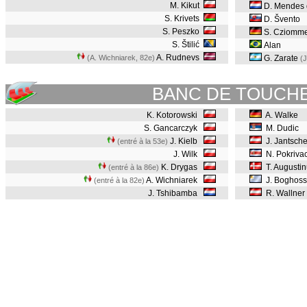
M. Kikut
D. Mendes 
S. Krivets
D. Švento
S. Peszko
S. Cziomm
S. Štilić
Alan
A. Rudnevs
(A. Wichniarek, 82e
)
G. Zarate
(J
BANC DE TOUCH
K. Kotorowski
A. Walke
S. Gancarczyk
M. Dudic
J. Kielb
J. Jantsch
(entré à la 53e)
J. Wilk
N. Pokriva
K. Drygas
T. Augusti
(entré à la 86e)
A. Wichniarek
J. Boghos
(entré à la 82e)
J. Tshibamba
R. Wallner