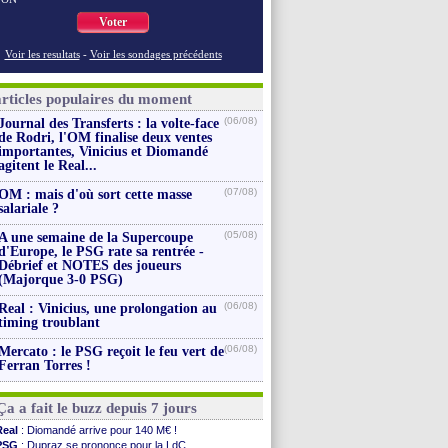
Voter
Voir les resultats
-
Voir les sondages précédents
articles populaires du moment
(06/08)
Journal des Transferts : la volte-face
de Rodri, l'OM finalise deux ventes
importantes, Vinicius et Diomandé
agitent le Real...
(07/08)
OM : mais d'où sort cette masse
salariale ?
(05/08)
A une semaine de la Supercoupe
d'Europe, le PSG rate sa rentrée -
Débrief et NOTES des joueurs
(Majorque 3-0 PSG)
(06/08)
Real : Vinicius, une prolongation au
timing troublant
(06/08)
Mercato : le PSG reçoit le feu vert de
Ferran Torres !
Ça a fait le buzz depuis 7 jours
Real
: Diomandé arrive pour 140 M€ !
PSG
: Dupraz se prononce pour la LdC