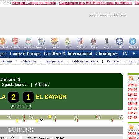
etenir :
Palmarès Coupe du Monde
-
Classement des BUTEURS Coupe du Monde
-
TA
emplacement publicitaire
n Utd
Arsenal
Liverpool
ManCity
Barca
Real
Atletico
Milan
Juve
Inter
Naples
ger
Coupe d'Europe
Les Bleus & International
Chroniques
TV
+
Buteurs
|
Calendrier
|
Equipe type
|
Tableau Transferts
|
Palmarès
|
Les Cl
Division 1
 |
Spectateurs :
- |
Arbitre :
20h30
20h01
19h18
2
1
LA
EL BAYADH
19h09
18h48
(mi-tps: 1-0)
18h37
18h29
40
50
60
70
80
90
17h58
17h46
17h32
BUTEURS
17h16
05/08
16h59
06/08