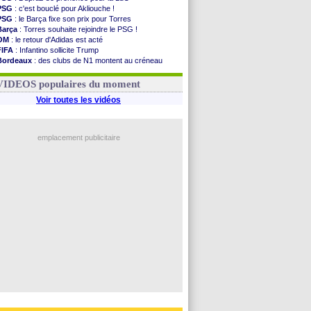
PSG
: c'est bouclé pour Akliouche !
PSG
: le Barça fixe son prix pour Torres
Barça
: Torres souhaite rejoindre le PSG !
OM
: le retour d'Adidas est acté
FIFA
: Infantino sollicite Trump
Bordeaux
: des clubs de N1 montent au créneau
Argentine
: quand Medina recadre... sa mère
Real
: le démenti de Leipzig pour Diomandé
VIDEOS populaires du moment
Voir toutes les vidéos
emplacement publicitaire