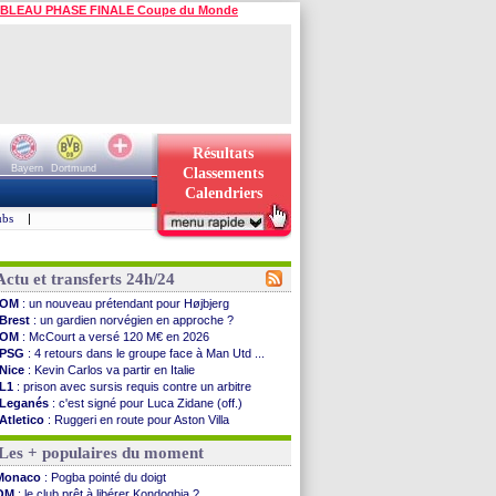
BLEAU PHASE FINALE Coupe du Monde
Résultats
Bayern
Dortmund
Classements
Calendriers
ubs
|
Actu et transferts 24h/24
OM
: un nouveau prétendant pour Højbjerg
Brest
: un gardien norvégien en approche ?
OM
: McCourt a versé 120 M€ en 2026
PSG
: 4 retours dans le groupe face à Man Utd ...
Nice
: Kevin Carlos va partir en Italie
L1
: prison avec sursis requis contre un arbitre
Leganés
: c'est signé pour Luca Zidane (off.)
Atletico
: Ruggeri en route pour Aston Villa
Monaco
: Filipe Luis soutient Biereth
Les + populaires du moment
Lyon
: Mangala prêté à Getafe (officiel)
PSG
: Nsoki va signer en Croatie
Monaco
: Pogba pointé du doigt
Arsenal
: Naples vise Gabriel Jesus
OM
: le club prêt à libérer Kondogbia ?