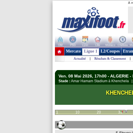
A r
OM
PSG
Lyon
Lille
Monaco
Chelsea
Ma
+ de clubs
Mercato
Ligue 1
L2/Coupes
Etran
Actualité
|
Résultats & Classement
|
Ven. 08 Mai 2026, 17h00 - ALGERIE - 
Stade :
Amar Hamam Stadium à Khenchela
KHENCHE
1
10
20
30