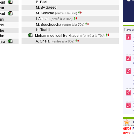
B. Bilal
roud
M. By Saeed
meur
M. Keniche
(entré à la 60e)
uyad
I. Atallah
(entré à la 46e)
asni
M. Bouchoucha
(entré à la 70e)
uchi
Les 
H. Taabli
uche
1
Mohammed fodil Belkhadem
uche
(entré à la 70e)
A. Chelali
chra
(entré à la 86e)
2
3
4
5
05/08
02/08