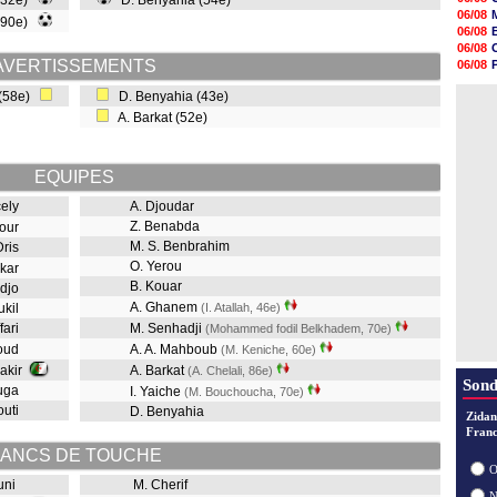
 (32e)
D. Benyahia (54e)
16h37
06/08
 (90e)
16h33
06/08
16h27
06/08
16h22
AVERTISSEMENTS
06/08
16h07
06/08
15h46
 (58e)
D. Benyahia (43e)
06/08
15h41
A. Barkat (52e)
15h20
14h55
14h38
14h19
EQUIPES
13h56
cely
A. Djoudar
Z. Benabda
dour
M. S. Benbrahim
Dris
O. Yerou
skar
B. Kouar
adjo
A. Ghanem
ukil
(I. Atallah, 46e)
ffari
M. Senhadji
(Mohammed fodil Belkhadem, 70e)
aoud
A. A. Mahboub
(M. Keniche, 60e)
akir
A. Barkat
(A. Chelali, 86e)
Sond
ouga
I. Yaiche
(M. Bouchoucha, 70e)
outi
D. Benyahia
Zidan
Franc
ANCS DE TOUCHE
O
ouni
M. Cherif