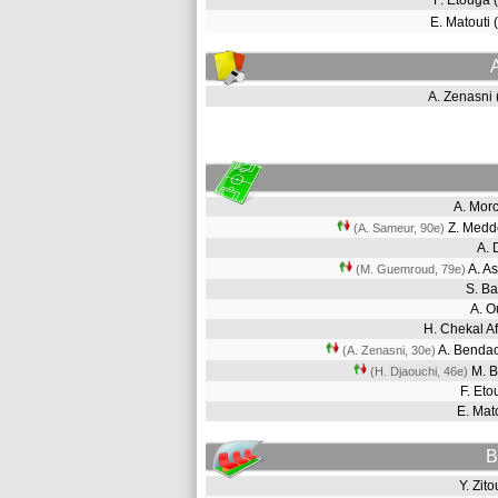
F. Etouga
E. Matouti
A. Zenasni
A. Mor
Z. Med
(A. Sameur, 90e)
A. 
A. A
(M. Guemroud, 79e)
S. B
A. O
H. Chekal A
A. Bend
(A. Zenasni, 30e)
M. B
(H. Djaouchi, 46e)
F. Et
E. Mat
B
Y. Zit