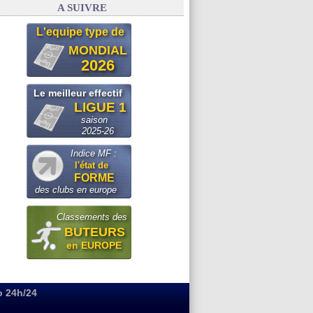
A SUIVRE
L'equipe type de
MONDIAL
2026
Le meilleur effectif
LIGUE 1
saison
2025-26
Indice MF :
l'état de
FORME
des clubs en europe
Classements des
BUTEURS
en EUROPE
o 24h/24