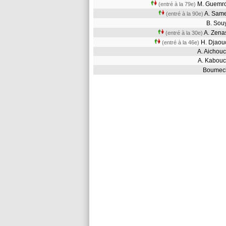
M. Guem
(entré à la 79e)
A. Sa
(entré à la 90e)
B. So
A. Zen
(entré à la 30e)
H. Djao
(entré à la 46e)
A. Aicho
A. Kabo
Boume