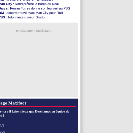
Real
: Mastantuono prêté à la Fiorentina (off.)
Man City
: Rodri préfère le Barça au Real !
Man City
: accord avec le Barça pour Rodri ?
Barça
: Ferran Torres donne son feu vert au PSG
Rennes
: Haise a prolongé (officiel)
OM
: accord trouvé avec Man City pour Rulli
Palace
: Tomiyasu a convaincu (officiel)
PSG
: l'étonnante rumeur Gusto
OM
: B. Genesio - "ce n'est pas idéal"
OM
: une offre pour Bulka
TFC
: Sion Oppong signe pour 4 ans (officiel)
Ouganda
: Owori battu à mort à Kampala
PSG
: Liverpool va proposer 115 M€ pour ...
emplacement publicitaire
Norvège
: la démission d'Infantino réclamée
PSG
: Mbaye, deux pistes se détachent
Monaco
: Filipe Luis veut remplacer Akliouche
Grenade
: Luca Zidane va changer de club
Juve
: Zhegrova très clair sur son futur
Voir les brèves précédentes
age Maxifoot
e va t-il faire mieux que Deschamps en équipe de
e ?
UI
NON