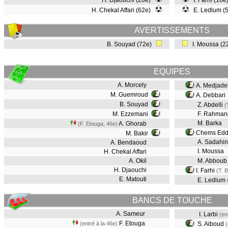
H. Djaouchi (20e)
I. Farhi (10
H. Chekal Affari (62e)
E. Ledlum (
AVERTISSEMENTS
B. Souyad (72e)
I. Moussa (
EQUIPES
A. Morcely
A. Medjade
M. Guemroud
A. Debbari
B. Souyad
Z. Abdelli
(
M. Ezzemani
F. Rahman
M. Barka
A. Ghorab
(F. Etouga, 46e)
Chems Edd
M. Bakir
A. Sadahi
A. Bendaoud
I. Moussa
H. Chekal Affari
A. Okil
M. Abbou
H. Djaouchi
I. Farhi
(T. 
E. Matouti
E. Ledlum
BANCS DE TOUCHE
A. Sameur
I. Larbi
(en
F. Etouga
(entré à la 46e)
S. Aiboud
(