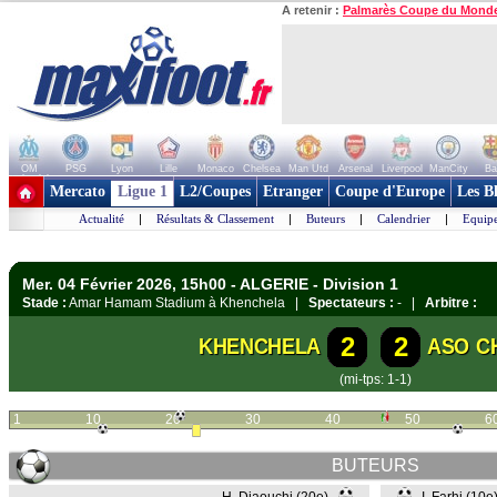
A retenir :
Palmarès Coupe du Mond
OM
PSG
Lyon
Lille
Monaco
Chelsea
Man Utd
Arsenal
Liverpool
ManCity
Ba
+ de clubs
Mercato
Ligue 1
L2/Coupes
Etranger
Coupe d'Europe
Les B
Actualité
|
Résultats & Classement
|
Buteurs
|
Calendrier
|
Equipe
Mer. 04 Février 2026, 15h00 - ALGERIE - Division 1
Stade :
Amar Hamam Stadium à Khenchela |
Spectateurs :
- |
Arbitre :
2
2
KHENCHELA
ASO C
(mi-tps: 1-1)
1
10
20
30
40
50
6
BUTEURS