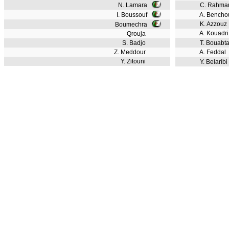
N. Lamara
C. Rahma
I. Boussouf
A. Bencho
K. Azzouz
Boumechra
A. Kouadri
Qrouja
S. Badjo
T. Bouabt
Z. Meddour
A. Feddal
Y. Zitouni
Y. Belaribi