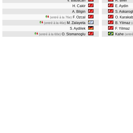
V. Babacan
R. Biler
H. Cakir
E. Aydin
A. Bilgin
S. Askarog
F. Ozcal
O. Karaka
(entré à la 76e)
M. Zalayeta
B. Yilmaz
(entré à la 46e)
(
S. Aydilek
F. Yilmaz
O. Sismanoglu
Kahe
(entré à la 60e)
(entré