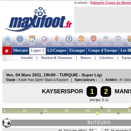
A retenir :
Palmarès Coupe du Mond
OM
PSG
Lyon
Lille
Monaco
Chelsea
Man Utd
Arsenal
Liverpool
ManCity
Ba
+ de clubs
Mercato
Ligue 1
L2/Coupes
Etranger
Coupe d'Europe
Les B
Actualité
|
Résultats & Classement
|
Buteurs
|
Calendrier
|
Equipe
Ven. 04 Mars 2011, 19h00 - TURQUIE - Super Ligi
Stade :
Kadir Has Şehir Stadı à Kayseri |
Spectateurs :
- |
Arbitre :
H. Goc
1
2
KAYSERISPOR
MANI
(mi-tps: 0-1)
1
10
20
30
40
50
6
BUTEURS