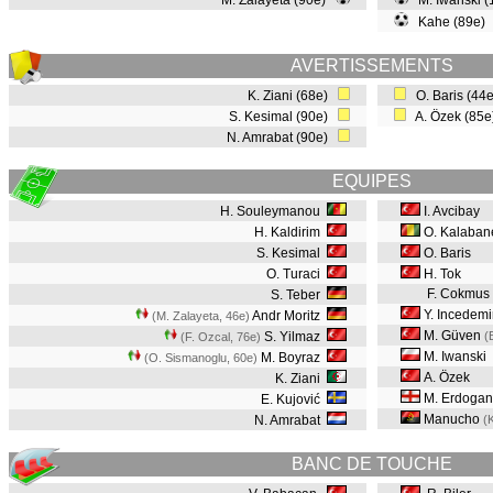
M. Zalayeta (90e)
M. Iwanski 
Kahe (89e)
AVERTISSEMENTS
K. Ziani (68e)
O. Baris (44
S. Kesimal (90e)
A. Özek (85
N. Amrabat (90e)
EQUIPES
H. Souleymanou
I. Avcibay
H. Kaldirim
O. Kalaban
S. Kesimal
O. Baris
O. Turaci
H. Tok
F. Cokmus
S. Teber
Y. Incedemi
Andr Moritz
(M. Zalayeta, 46e
)
M. Güven
S. Yilmaz
(
(F. Ozcal, 76e
)
M. Iwanski
M. Boyraz
(O. Sismanoglu, 60e
)
A. Özek
K. Ziani
M. Erdoga
E. Kujović
Manucho
N. Amrabat
(
BANC DE TOUCHE