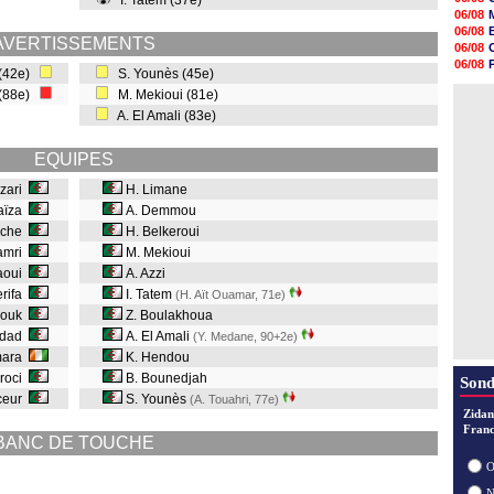
I. Tatem (37e)
18h48
06/08
18h37
06/08
18h29
AVERTISSEMENTS
06/08
17h58
06/08
 (42e)
S. Younès (45e)
17h46
06/08
17h32
 (88e)
M. Mekioui (81e)
06/08
17h16
A. El Amali (83e)
16h59
16h37
16h33
EQUIPES
16h27
azari
H. Limane
16h22
aïza
A. Demmou
ache
H. Belkeroui
lamri
M. Mekioui
aoui
A. Azzi
erifa
I. Tatem
(H. Aït Ouamar, 71e
)
houk
Z. Boulakhoua
kdad
A. El Amali
(Y. Medane, 90+2e
)
mara
K. Hendou
aroci
B. Bounedjah
Sond
nceur
S. Younès
(A. Touahri, 77e
)
Zidan
Franc
BANC DE TOUCHE
O