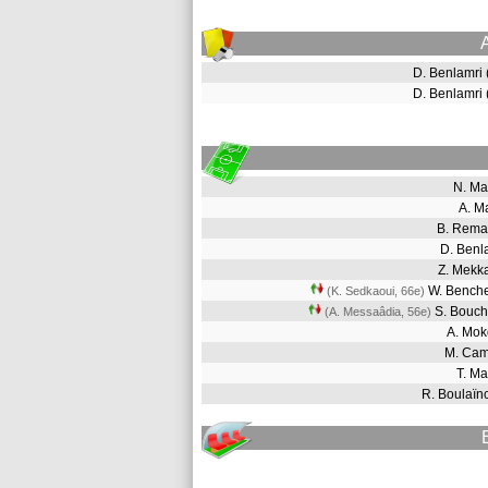
D. Benlamri
D. Benlamri
N. M
A. M
B. Rem
D. Ben
Z. Mekk
W. Bench
(K. Sedkaoui, 66e
)
S. Bouc
(A. Messaâdia, 56e
)
A. Mo
M. Ca
T. M
R. Boulaï