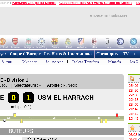
etenir :
Palmarès Coupe du Monde
-
Classement des BUTEURS Coupe du Monde
-
TA
emplacement publicitaire
n Utd
Arsenal
Liverpool
ManCity
Barca
Real
Atletico
Milan
Juve
Inter
Naples
ger
Coupe d'Europe
Les Bleus & International
Chroniques
TV
+
Buteurs
|
Calendrier
|
Equipe type
|
Tableau Transferts
|
Palmarès
|
Les Cl
E - Division 1
-Ouzou |
Spectateurs :
- |
Arbitre :
R. Necib
23h09
22h50
22h35
0
1
IE
USM EL HARRACH
22h18
22h00
(mi-tps: 0-1)
21h42
21h10
40
50
60
70
80
90
20h46
20h30
20h01
BUTEURS
19h18
05/08
19h09
06/08