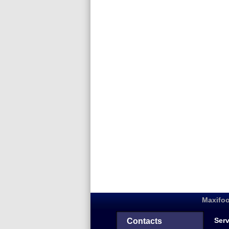
Maxifoo
Serv
Contacts