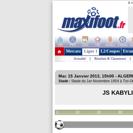
A r
OM
PSG
Lyon
Lille
Monaco
Chelsea
Ma
+ de clubs
Mercato
Ligue 1
L2/Coupes
Etran
Actualité
|
Résultats & Classement
|
Mar. 15 Janvier 2013, 15h00 - ALGERI
Stade :
Stade du 1er Novembre 1954 à Tizi
JS KABYL
1
10
20
30