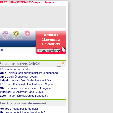
BLEAU PHASE FINALE Coupe du Monde
Résultats
Bayern
Dortmund
Classements
Calendriers
ubs
|
Actu et transferts 24h/24
L3
: Caen premier leader
OM
: Højbjerg, son agent maintient le suspense
OM
: Gouiri évoque son avenir
Leipzig
: le transfert d'Asllani tombe à l'eau
L3
: 1ère utilisation du Football Video Support
OM
: Benatia envoie une pique à Longoria
Villarreal
: Al-Ahli veut Pape Gueye
Lyon
: la dernière saison de Fonseca ?
OM
: un nouveau prétendant pour Højbjerg
Les + populaires du moment
Brest
: un gardien norvégien en approche ?
OM
: McCourt a versé 120 M€ en 2026
Monaco
: Pogba pointé du doigt
PSG
: 4 retours dans le groupe face à Man Utd ...
OM
: le club prêt à libérer Kondogbia ?