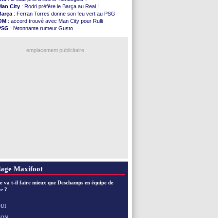
Nice
: Kevin Carlos va partir en Italie
Man City
: Rodri préfère le Barça au Real !
L1
: prison avec sursis requis contre un arbitre
Barça
: Ferran Torres donne son feu vert au PSG
Leganés
: c'est signé pour Luca Zidane (off.)
OM
: accord trouvé avec Man City pour Rulli
Atletico
: Ruggeri en route pour Aston Villa
PSG
: l'étonnante rumeur Gusto
Monaco
: Filipe Luis soutient Biereth
OM
: une offre pour Bulka
Lyon
: Mangala prêté à Getafe (officiel)
Ouganda
: Owori battu à mort à Kampala
PSG
: Nsoki va signer en Croatie
emplacement publicitaire
Arsenal
: Naples vise Gabriel Jesus
Real
: Mastantuono prêté à la Fiorentina (off.)
Man City
: accord avec le Barça pour Rodri ?
Rennes
: Haise a prolongé (officiel)
Palace
: Tomiyasu a convaincu (officiel)
Voir les brèves précédentes
age Maxifoot
e va t-il faire mieux que Deschamps en équipe de
e ?
UI
NON