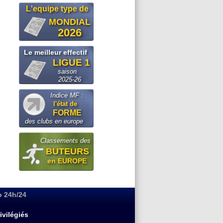
L'equipe type de
MONDIAL
2026
Le meilleur effectif
LIGUE 1
saison
2025-26
Indice MF :
l'état de
FORME
des clubs en europe
Classements des
BUTEURS
en EUROPE
o 24h/24
ivilégiés