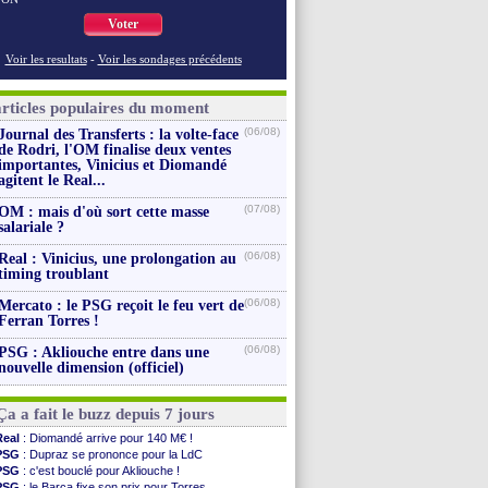
Voter
Voir les resultats
-
Voir les sondages précédents
articles populaires du moment
(06/08)
Journal des Transferts : la volte-face
de Rodri, l'OM finalise deux ventes
importantes, Vinicius et Diomandé
agitent le Real...
(07/08)
OM : mais d'où sort cette masse
salariale ?
(06/08)
Real : Vinicius, une prolongation au
timing troublant
(06/08)
Mercato : le PSG reçoit le feu vert de
Ferran Torres !
(06/08)
PSG : Akliouche entre dans une
nouvelle dimension (officiel)
Ça a fait le buzz depuis 7 jours
Real
: Diomandé arrive pour 140 M€ !
PSG
: Dupraz se prononce pour la LdC
PSG
: c'est bouclé pour Akliouche !
PSG
: le Barça fixe son prix pour Torres