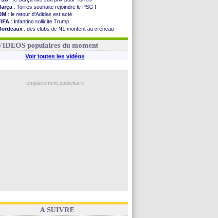
Barça
: Torres souhaite rejoindre le PSG !
OM
: le retour d'Adidas est acté
FIFA
: Infantino sollicite Trump
Bordeaux
: des clubs de N1 montent au créneau
Argentine
: quand Medina recadre... sa mère
Real
: le démenti de Leipzig pour Diomandé
VIDEOS populaires du moment
Voir toutes les vidéos
emplacement publicitaire
A SUIVRE