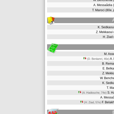
W. Bencherifa
A. Messaâdia
T. Maroci (80e,
K. Sedkaou
Z. Mekkaoui
H. Ziad
M. Ass
A.
(D. Benlamri, 46e
)
B. Rem
E. Bel
Z. Mekk
W. Bench
K. Sedk
T. M
S. H
(A. Hadiouche, 74e
)
A. Messa
F. Bela
(H. Ziad, 57e
)