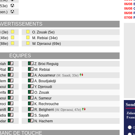
 (15e)
07/08
06/08
 (53e)
07/08
06/08
07/08
 pen.)
06/08
07/08
07/08
07/08
06/08
AVERTISSEMENTS
07/08
07/08
07/08
i (3e)
O. Zouak (5e)
07/08
 (46e)
M. Rebiai (34e)
07/08
07/08
 (88e)
W. Djeraoui (69e)
07/08
07/08
EQUIPES
elah
Z. Brixi Reguig
 Rial
M. Rebiai
ache
A. Aouameur
(M. Saadi, 33e
)
kalem
A. Boudjakdji
aoui
Y. Djeroudi
erifa
O. Zouak
aoui
A. Sameur
aroci
K. Rechrouche
Sond
anifi
R. Belgherri
(W. Djeraoui, 47e
)
Zidan
âdia
S. Sayah
Franc
khdar
N. Hachem
O
BANC DE TOUCHE