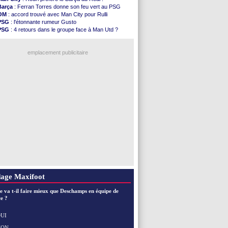
Brest
: un gardien norvégien en approche ?
Barça
: Ferran Torres donne son feu vert au PSG
OM
: McCourt a versé 120 M€ en 2026
OM
: accord trouvé avec Man City pour Rulli
PSG
: 4 retours dans le groupe face à Man Utd ...
PSG
: l'étonnante rumeur Gusto
Nice
: Kevin Carlos va partir en Italie
PSG
: 4 retours dans le groupe face à Man Utd ?
L1
: prison avec sursis requis contre un arbitre
OM
: une offre pour Bulka
Leganés
: c'est signé pour Luca Zidane (off.)
OM
: Lucas Perri a été approché
Atletico
: Ruggeri en route pour Aston Villa
emplacement publicitaire
Monaco
: Filipe Luis soutient Biereth
Lyon
: Mangala prêté à Getafe (officiel)
PSG
: Nsoki va signer en Croatie
Arsenal
: Naples vise Gabriel Jesus
Real
: Mastantuono prêté à la Fiorentina (off.)
Voir les brèves précédentes
age Maxifoot
e va t-il faire mieux que Deschamps en équipe de
e ?
UI
NON