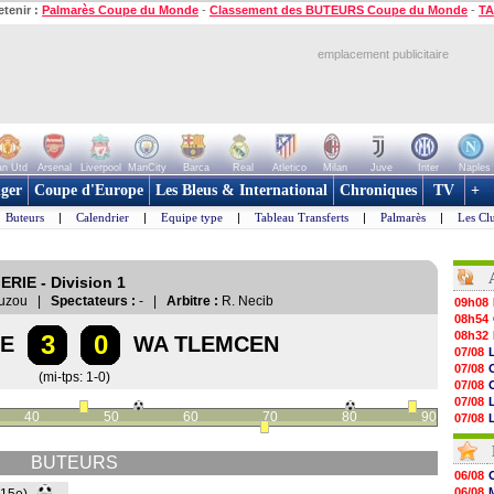
etenir :
Palmarès Coupe du Monde
-
Classement des BUTEURS Coupe du Monde
-
TA
emplacement publicitaire
n Utd
Arsenal
Liverpool
ManCity
Barca
Real
Atletico
Milan
Juve
Inter
Naples
ger
Coupe d'Europe
Les Bleus & International
Chroniques
TV
+
Buteurs
|
Calendrier
|
Equipe type
|
Tableau Transferts
|
Palmarès
|
Les Cl
ERIE - Division 1
-Ouzou |
Spectateurs :
- |
Arbitre :
R. Necib
09h08
08h54
08h32
3
0
IE
WA TLEMCEN
07/08
07/08
(mi-tps: 1-0)
07/08
07/08
40
50
60
70
80
90
07/08
07/08
07/08
V
BUTEURS
07/08
06/08
07/08
06/08