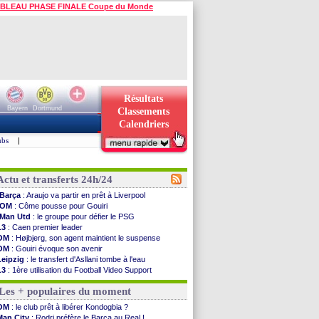
BLEAU PHASE FINALE Coupe du Monde
Résultats
Bayern
Dortmund
Classements
Calendriers
ubs
|
Actu et transferts 24h/24
Barça
: Araujo va partir en prêt à Liverpool
OM
: Côme pousse pour Gouiri
Man Utd
: le groupe pour défier le PSG
L3
: Caen premier leader
OM
: Højbjerg, son agent maintient le suspense
OM
: Gouiri évoque son avenir
Leipzig
: le transfert d'Asllani tombe à l'eau
L3
: 1ère utilisation du Football Video Support
OM
: Benatia envoie une pique à Longoria
Les + populaires du moment
illarreal
: Al-Ahli veut Pape Gueye
Lyon
: la dernière saison de Fonseca ?
OM
: le club prêt à libérer Kondogbia ?
OM
: un nouveau prétendant pour Højbjerg
Man City
: Rodri préfère le Barça au Real !