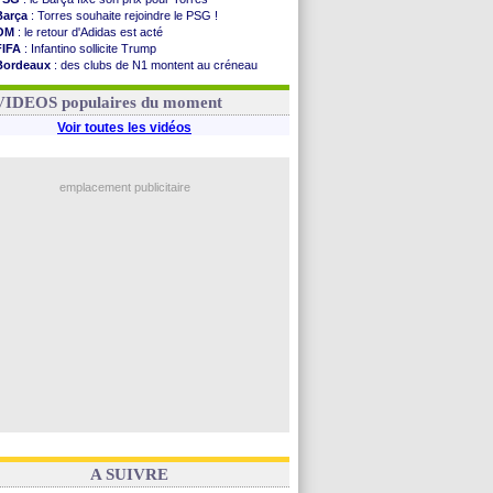
Barça
: Torres souhaite rejoindre le PSG !
OM
: le retour d'Adidas est acté
FIFA
: Infantino sollicite Trump
Bordeaux
: des clubs de N1 montent au créneau
Argentine
: quand Medina recadre... sa mère
Real
: le démenti de Leipzig pour Diomandé
VIDEOS populaires du moment
Voir toutes les vidéos
emplacement publicitaire
A SUIVRE