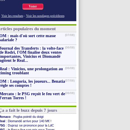
Voter
Voir les resultats
-
Voir les sondages précédents
articles populaires du moment
(07/08)
OM : mais d'où sort cette masse
salariale ?
(06/08)
Journal des Transferts : la volte-face
de Rodri, l'OM finalise deux ventes
importantes, Vinicius et Diomandé
agitent le Real...
(06/08)
Real : Vinicius, une prolongation au
timing troublant
(07/08)
OM : Longoria, les joueurs... Benatia
règle ses comptes !
(06/08)
Mercato : le PSG reçoit le feu vert de
Ferran Torres !
Ça a fait le buzz depuis 7 jours
Monaco
: Pogba pointé du doigt
Real
: Diomandé arrive pour 140 M€ !
PSG
: Dupraz se prononce pour la LdC
PSG
: le Barça fixe son prix pour Torres