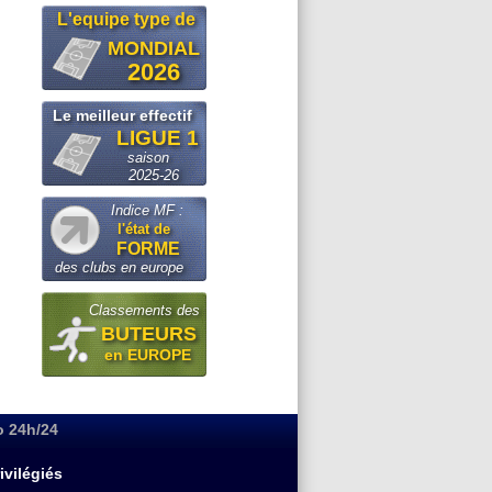
L'equipe type de
MONDIAL
2026
Le meilleur effectif
LIGUE 1
saison
2025-26
Indice MF :
l'état de
FORME
des clubs en europe
Classements des
BUTEURS
en EUROPE
o 24h/24
ivilégiés