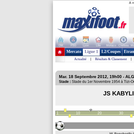
A r
OM
PSG
Lyon
Lille
Monaco
Chelsea
Ma
+ de clubs
Mercato
Ligue 1
L2/Coupes
Etran
Actualité
|
Résultats & Classement
|
Mar. 18 Septembre 2012, 19h00 - ALG
Stade :
Stade du 1er Novembre 1954 à Tizi
JS KABYL
1
10
20
30