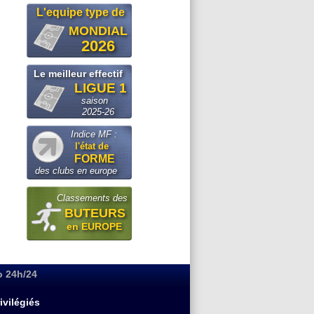
L'equipe type de
MONDIAL
2026
Le meilleur effectif
LIGUE 1
saison
2025-26
Indice MF :
l'état de
FORME
des clubs en europe
Classements des
BUTEURS
en EUROPE
o 24h/24
ivilégiés