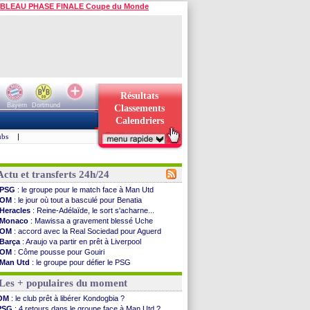
BLEAU PHASE FINALE Coupe du Monde
Résultats
Bayern
Dortmund
Classements
Calendriers
ubs
|
Actu et transferts 24h/24
PSG
: le groupe pour le match face à Man Utd
OM
: le jour où tout a basculé pour Benatia
Heracles
: Reine-Adélaïde, le sort s'acharne...
Monaco
: Mawissa a gravement blessé Uche
OM
: accord avec la Real Sociedad pour Aguerd
Barça
: Araujo va partir en prêt à Liverpool
OM
: Côme pousse pour Gouiri
Man Utd
: le groupe pour défier le PSG
L3
: Caen premier leader
Les + populaires du moment
OM
: Højbjerg, son agent maintient le suspense
OM
: Gouiri évoque son avenir
OM
: le club prêt à libérer Kondogbia ?
Leipzig
: le transfert d'Asllani tombe à l'eau
PSG
: 4 retours dans le groupe face à Man Utd ?