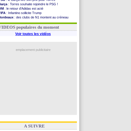
Barça
: Torres souhaite rejoindre le PSG !
OM
: le retour d'Adidas est acté
FIFA
: Infantino sollicite Trump
Bordeaux
: des clubs de N1 montent au créneau
Argentine
: quand Medina recadre... sa mère
Real
: le démenti de Leipzig pour Diomandé
VIDEOS populaires du moment
Voir toutes les vidéos
emplacement publicitaire
A SUIVRE