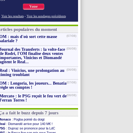
Voter
Voir les resultats
-
Voir les sondages précédents
articles populaires du moment
(07/08)
OM : mais d'où sort cette masse
salariale ?
(06/08)
Journal des Transferts : la volte-face
de Rodri, l'OM finalise deux ventes
importantes, Vinicius et Diomandé
agitent le Real...
(06/08)
Real : Vinicius, une prolongation au
timing troublant
(07/08)
OM : Longoria, les joueurs... Benatia
règle ses comptes !
(06/08)
Mercato : le PSG reçoit le feu vert de
Ferran Torres !
Ça a fait le buzz depuis 7 jours
Monaco
: Pogba pointé du doigt
Real
: Diomandé arrive pour 140 M€ !
PSG
: Dupraz se prononce pour la LdC
PSG
: le Barça fixe son prix pour Torres