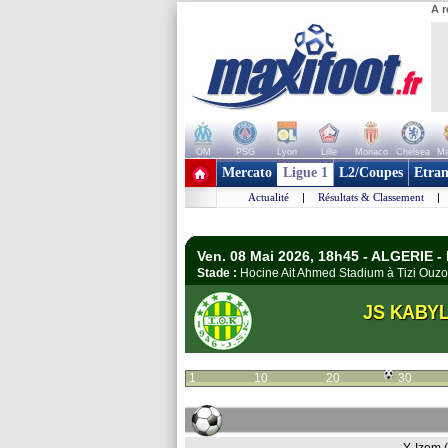
A r
OM
PSG
Lyon
Lille
Monaco
Chelsea
Ma
+ de clubs
Mercato
Ligue 1
L2/Coupes
Etran
Actualité
|
Résultats & Classement
|
Ven. 08 Mai 2026, 18h45 - ALGERIE - 
Stade :
Hocine Ait Ahmed Stadium à Tizi Ou
JS KABYL
1
10
20
30