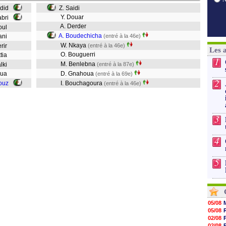
adid
Z. Saidi
Y. Douar
jabri
A. Derder
boul
A. Boudechicha
dani
(entré à la 46e)
W. Nkaya
erir
(entré à la 46e)
Les 
O. Bouguerri
ttia
1
M. Benlebna
alki
(entré à la 87e)
Ecua
D. Gnahoua
(entré à la 69e)
2
ouz
I. Bouchagoura
(entré à la 46e)
3
4
5
05/08
05/08
02/08
02/08