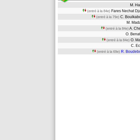
M. H
Fares Nechat D
(entré à la 84e)
C. Boulka
(entré à la 79e)
M. Ma
A. Ch
(entré à la 84e)
O. Bena
O. M
(entré à la 84e)
C. 
R. Boudeb
(entré à la 69e)