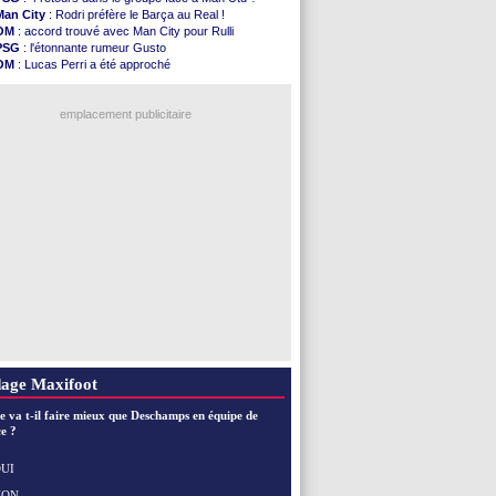
L3
: 1ère utilisation du Football Video Support
Man City
: Rodri préfère le Barça au Real !
OM
: Benatia envoie une pique à Longoria
OM
: accord trouvé avec Man City pour Rulli
illarreal
: Al-Ahli veut Pape Gueye
PSG
: l'étonnante rumeur Gusto
Lyon
: la dernière saison de Fonseca ?
OM
: Lucas Perri a été approché
OM
: un nouveau prétendant pour Højbjerg
OM
: une offre pour Bulka
Brest
: un gardien norvégien en approche ?
Ouganda
: Owori battu à mort à Kampala
OM
: McCourt a versé 120 M€ en 2026
emplacement publicitaire
PSG
: 4 retours dans le groupe face à Man Utd ...
Nice
: Kevin Carlos va partir en Italie
L1
: prison avec sursis requis contre un arbitre
Leganés
: c'est signé pour Luca Zidane (off.)
Atletico
: Ruggeri en route pour Aston Villa
Voir les brèves précédentes
age Maxifoot
e va t-il faire mieux que Deschamps en équipe de
e ?
UI
NON