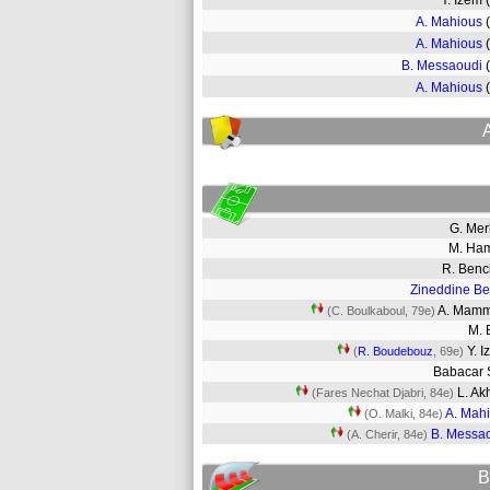
Y. Izem
A. Mahious
A. Mahious
B. Messaoudi
A. Mahious
G. Me
M. Ha
R. Ben
Zineddine Be
A. Mam
(C. Boulkaboul, 79e)
M. 
Y. 
(
R. Boudebouz
, 69e)
Babacar 
L. Ak
(Fares Nechat Djabri, 84e)
A. Mah
(O. Malki, 84e)
B. Messa
(A. Cherir, 84e)
B