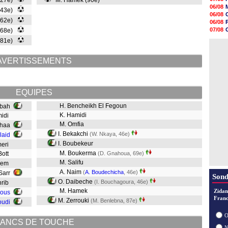
 (27e)
M. Hamek (90e)
07/08
06/08
(43e)
07/08
06/08
07/08
V
(62e)
06/08
07/08
07/08
(68e)
07/08
06/08
(81e)
07/08
06/08
07/08
07/08
AVERTISSEMENTS
07/08
07/08
07/08
07/08
EQUIPES
H. Bencheikh El Fegoun
rbah
K. Hamidi
midi
M. Omfia
chaa
I. Bekakchi
(W. Nkaya, 46e)
laid
I. Boubekeur
meri
M. Boukerma
Bott
(D. Gnahoua, 69e)
M. Salifu
Izem
A. Naim
(
A. Boudechicha
, 46e)
Sarr
Sond
O. Daibeche
(I. Bouchagoura, 46e)
hrib
M. Hamek
Zidan
ious
Franc
M. Zerrouki
(M. Benlebna, 87e)
oudi
O
ANCS DE TOUCHE