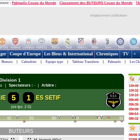
etenir :
Palmarès Coupe du Monde
-
Classement des BUTEURS Coupe du Monde
-
TA
emplacement publicitaire
n Utd
Arsenal
Liverpool
ManCity
Barca
Real
Atletico
Milan
Juve
Inter
Naples
ger
Coupe d'Europe
Les Bleus & International
Chroniques
TV
+
Buteurs
|
Calendrier
|
Equipe type
|
Tableau Transferts
|
Palmarès
|
Les Cl
Division 1
zou |
Spectateurs :
- |
Arbitre :
10h49
10h32
10h10
5
1
IE
ES SETIF
09h49
09h35
(mi-tps: 2-0)
09h08
08h54
40
50
60
70
80
90
08h32
07/08
07/08
BUTEURS
07/08
06/08
07/08
07/08