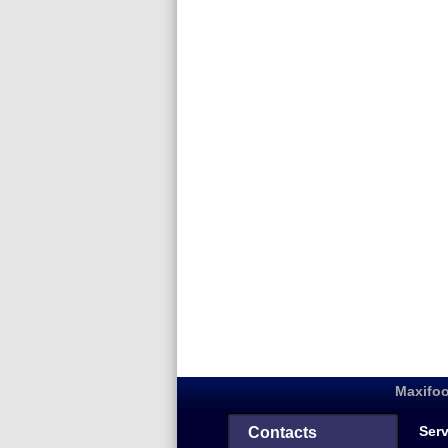
Maxifoo
Serv
Contacts