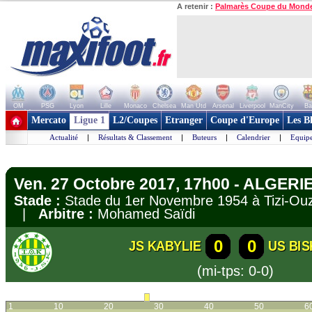
A retenir :
Palmarès Coupe du Mond
OM
PSG
Lyon
Lille
Monaco
Chelsea
Man Utd
Arsenal
Liverpool
ManCity
Ba
+ de clubs
Mercato
Ligue 1
L2/Coupes
Etranger
Coupe d'Europe
Les B
Actualité
|
Résultats & Classement
|
Buteurs
|
Calendrier
|
Equipe
Ven. 27 Octobre 2017, 17h00 - ALGERIE 
Stade :
Stade du 1er Novembre 1954 à Tizi-
|
Arbitre :
Mohamed Saïdi
0
0
JS KABYLIE
US BI
(mi-tps: 0-0)
1
10
20
30
40
50
6