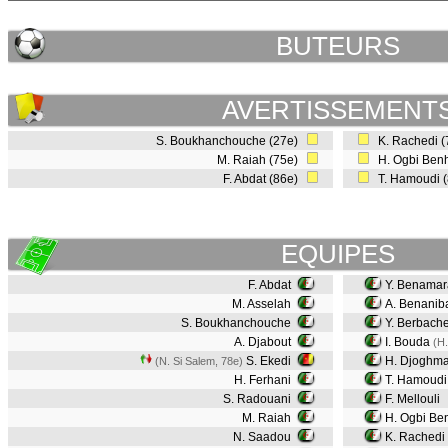
BUTEURS
AVERTISSEMENT
S. Boukhanchouche (27e)
K. Rachedi 
M. Raiah (75e)
H. Ogbi Ben
F. Abdat (86e)
T. Hamoudi 
EQUIPES
F. Abdat
Y. Benamar
M. Asselah
A. Benanib
S. Boukhanchouche
Y. Berbach
A. Djabout
I. Bouda
(H
S. Ekedi
H. Djoghm
(N. Si Salem, 78e)
H. Ferhani
T. Hamoudi
S. Radouani
F. Mellouli
M. Raiah
H. Ogbi B
N. Saadou
K. Rachedi