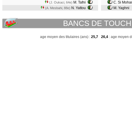
M. Tafni
C. Si Moh
(J. Oukaci, 64e)
N. Yattou
M. Yaghni
(A. Mesbahi, 88e)
BANCS DE TOUCH
age moyen des titulaires (ans) :
25,7
26,4
: age moyen de