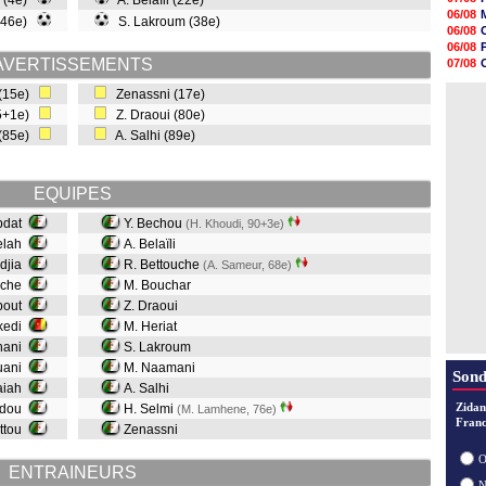
u (4e)
A. Belaïli (22e)
07/08
V
06/08
 (46e)
S. Lakroum (38e)
07/08
06/08
07/08
06/08
07/08
AVERTISSEMENTS
07/08
07/08
06/08
07/08
 (15e)
Zenassni (17e)
06/08
07/08
45+1e)
Z. Draoui (80e)
07/08
 (85e)
A. Salhi (89e)
07/08
07/08
07/08
07/08
EQUIPES
Abdat
Y. Bechou
(H. Khoudi, 90+3e)
elah
A. Belaïli
ldjia
R. Bettouche
(A. Sameur, 68e)
uche
M. Bouchar
about
Z. Draoui
kedi
M. Heriat
rhani
S. Lakroum
uani
M. Naamani
Sond
aiah
A. Salhi
Zidan
adou
H. Selmi
(M. Lamhene, 76e)
Franc
attou
Zenassni
O
ENTRAINEURS