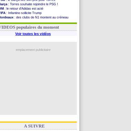
Barça
: Torres souhaite rejoindre le PSG !
OM
: le retour d'Adidas est acté
FIFA
: Infantino sollicite Trump
Bordeaux
: des clubs de N1 montent au créneau
Argentine
: quand Medina recadre... sa mère
Real
: le démenti de Leipzig pour Diomandé
VIDEOS populaires du moment
Voir toutes les vidéos
emplacement publicitaire
A SUIVRE