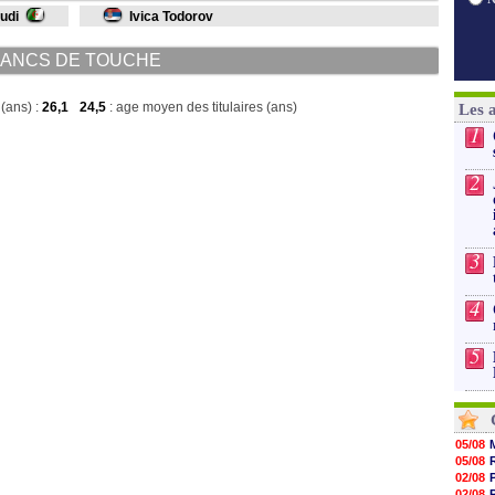
udi
Ivica Todorov
ANCS DE TOUCHE
(ans) :
26,1
24,5
: age moyen des titulaires (ans)
Les 
1
2
3
4
5
05/08
05/08
02/08
02/08