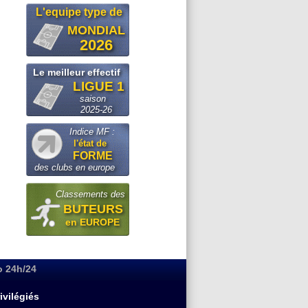
L'equipe type de
MONDIAL
2026
Le meilleur effectif
LIGUE 1
saison
2025-26
Indice MF :
l'état de
FORME
des clubs en europe
Classements des
BUTEURS
en EUROPE
o 24h/24
ivilégiés