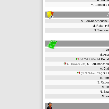
N. Yatto
M. Benaldjia
S. Boukhanchouche
M. Raiah (
N. Saadou
F. 
M. Ass
M. Bena
(M. Tafni, 84e)
S. Boukhancho
(J. Oukaci, 73e)
A. Dj
S. E
(N. Si Salem, 63e)
H. Fe
S. Rado
M. R
N. Sa
N. Y