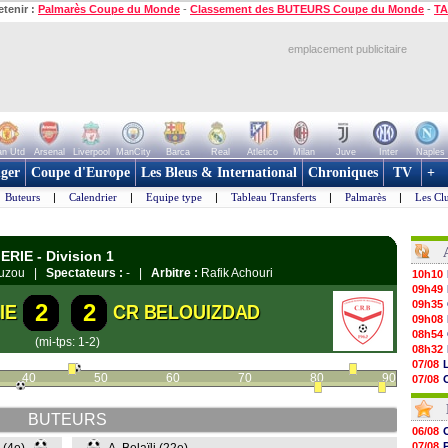
etenir :
Palmarès Coupe du Monde
-
Classement des BUTEURS Coupe du Monde
-
TA
emplacement publicitaire
n Utd
Arsenal
Liverpool
ManCity
Barca
Real
Atletico
Milan
Juve
Inter
Naples
ger
Coupe d'Europe
Les Bleus & International
Chroniques
TV
+
Buteurs
|
Calendrier
|
Equipe type
|
Tableau Transferts
|
Palmarès
|
Les Cl
RIE - Division 1
-Ouzou |
Spectateurs :
- |
Arbitre :
Rafik Achouri
10h10
09h49
09h35
2
2
IE
CR BELOUIZDAD
09h08
08h54
(mi-tps: 1-2)
08h32
07/08
40
50
60
70
80
90
07/08
07/08
07/08
BUTEURS
07/08
06/08
07/08
07/08