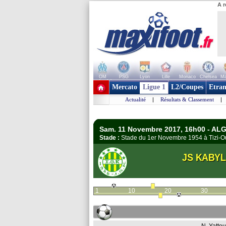
A r
OM
PSG
Lyon
Lille
Monaco
Chelsea
Ma
+ de clubs
Mercato
Ligue 1
L2/Coupes
Etran
Actualité
|
Résultats & Classement
|
Sam. 11 Novembre 2017, 16h00 - ALGE
Stade :
Stade du 1er Novembre 1954 à Tizi
JS KABYL
1
10
20
30