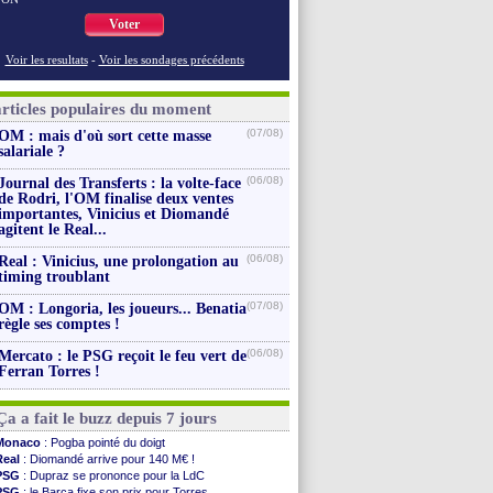
Voter
Voir les resultats
-
Voir les sondages précédents
articles populaires du moment
(07/08)
OM : mais d'où sort cette masse
salariale ?
(06/08)
Journal des Transferts : la volte-face
de Rodri, l'OM finalise deux ventes
importantes, Vinicius et Diomandé
agitent le Real...
(06/08)
Real : Vinicius, une prolongation au
timing troublant
(07/08)
OM : Longoria, les joueurs... Benatia
règle ses comptes !
(06/08)
Mercato : le PSG reçoit le feu vert de
Ferran Torres !
Ça a fait le buzz depuis 7 jours
Monaco
: Pogba pointé du doigt
Real
: Diomandé arrive pour 140 M€ !
PSG
: Dupraz se prononce pour la LdC
PSG
: le Barça fixe son prix pour Torres