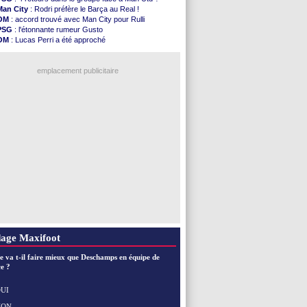
illarreal
: Al-Ahli veut Pape Gueye
Man City
: Rodri préfère le Barça au Real !
Lyon
: la dernière saison de Fonseca ?
OM
: accord trouvé avec Man City pour Rulli
OM
: un nouveau prétendant pour Højbjerg
PSG
: l'étonnante rumeur Gusto
Brest
: un gardien norvégien en approche ?
OM
: Lucas Perri a été approché
OM
: McCourt a versé 120 M€ en 2026
OM
: une offre pour Bulka
PSG
: 4 retours dans le groupe face à Man Utd ...
Ouganda
: Owori battu à mort à Kampala
Nice
: Kevin Carlos va partir en Italie
emplacement publicitaire
L1
: prison avec sursis requis contre un arbitre
Leganés
: c'est signé pour Luca Zidane (off.)
Atletico
: Ruggeri en route pour Aston Villa
Monaco
: Filipe Luis soutient Biereth
Lyon
: Mangala prêté à Getafe (officiel)
Voir les brèves précédentes
age Maxifoot
e va t-il faire mieux que Deschamps en équipe de
e ?
UI
NON