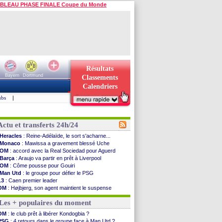
BLEAU PHASE FINALE Coupe du Monde
Résultats
Bayern
Dortmund
Classements
Calendriers
ubs
|
Actu et transferts 24h/24
Heracles
: Reine-Adélaïde, le sort s'acharne...
Monaco
: Mawissa a gravement blessé Uche
OM
: accord avec la Real Sociedad pour Aguerd
Barça
: Araujo va partir en prêt à Liverpool
OM
: Côme pousse pour Gouiri
Man Utd
: le groupe pour défier le PSG
L3
: Caen premier leader
OM
: Højbjerg, son agent maintient le suspense
OM
: Gouiri évoque son avenir
Les + populaires du moment
Leipzig
: le transfert d'Asllani tombe à l'eau
L3
: 1ère utilisation du Football Video Support
OM
: le club prêt à libérer Kondogbia ?
OM
: Benatia envoie une pique à Longoria
PSG
: 4 retours dans le groupe face à Man Utd ?