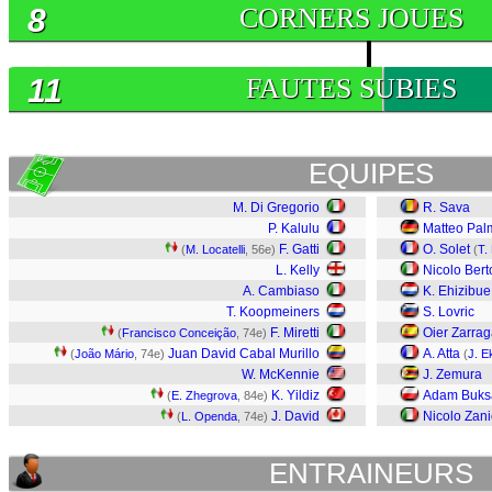
8
CORNERS JOUES
11
FAUTES SUBIES
EQUIPES
M. Di Gregorio
R. Sava
P. Kalulu
Matteo Pal
F. Gatti
O. Solet
(
M. Locatelli
, 56e)
(
T.
L. Kelly
Nicolo Bert
A. Cambiaso
K. Ehizibue
T. Koopmeiners
S. Lovric
F. Miretti
Oier Zarra
(
Francisco Conceição
, 74e)
Juan David Cabal Murillo
A. Atta
(
João Mário
, 74e)
(
J. 
W. McKennie
J. Zemura
K. Yildiz
Adam Buks
(
E. Zhegrova
, 84e)
J. David
Nicolo Zani
(
L. Openda
, 74e)
ENTRAINEURS