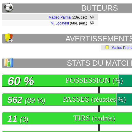
BUTEURS
Matteo Palma
(23e, csc)
M. Locatelli
(68e, pen.)
AVERTISSEMENT
Matteo Palm
STATS DU MATC
60 %
POSSESSION
(%)
562
PASSES
(réussies %)
(89 %)
11
TIRS
(cadrés)
(3)