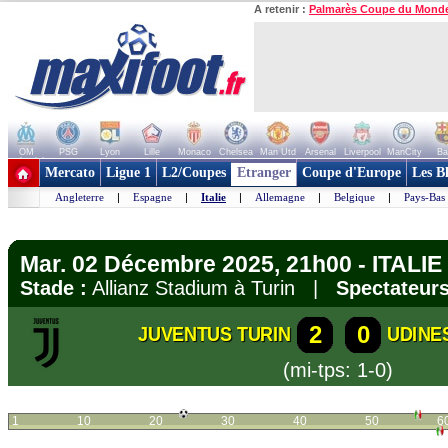
A retenir :
Palmarès Coupe du Mond
OM
PSG
Lyon
Lille
Monaco
Chelsea
Man Utd
Arsenal
Liverpool
ManCity
Ba
+ de clubs
Mercato
Ligue 1
L2/Coupes
Etranger
Coupe d'Europe
Les B
Angleterre
|
Espagne
|
Italie
|
Allemagne
|
Belgique
|
Pays-Bas
Mar. 02 Décembre 2025, 21h00 - ITALIE -
Stade :
Allianz Stadium à Turin |
Spectateurs
2
0
JUVENTUS TURIN
UDINE
(mi-tps: 1-0)
1
10
20
30
40
50
6