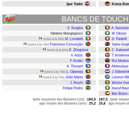
Igor Tudor
Kosta Run
BANCS DE TOUCH
S. Scaglia
A. Nunzian
Stefano Mangiapoco
M. Okoye
M. Locatelli
D. Padelli
(entré à la 56e)
Francisco Conceição
Saba Gogl
(entré à la 74e)
E. Zhegrova
C. Kabase
(entré à la 84e)
V. Adzic
T. Kristens
F. Kostic
Rui Modes
K. Thuram
Abdoulaye
L. Openda
J. Ekkele
(entré à la 74e)
João Mário
Lennon Mil
(entré à la 74e)
J. Rouhi
Idrissa Gu
Felipe Pedro
Issouf Bay
Iker Bravo
taille moyenne des titulaires (cm) :
184,5
187,5
: taille moye
age moyen des titulaires (ans) :
25,2
25,6
: age moyen de