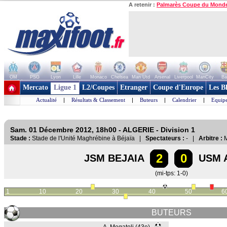
A retenir :
Palmarès Coupe du Mond
OM
PSG
Lyon
Lille
Monaco
Chelsea
Man Utd
Arsenal
Liverpool
ManCity
Ba
+ de clubs
Mercato
Ligue 1
L2/Coupes
Etranger
Coupe d'Europe
Les B
Actualité
|
Résultats & Classement
|
Buteurs
|
Calendrier
|
Equipe
Sam. 01 Décembre 2012, 18h00 - ALGERIE - Division 1
Stade :
Stade de l'Unité Maghrébine à Béjaïa |
Spectateurs :
- |
Arbitre :
M
2
0
JSM BEJAIA
USM 
(mi-tps: 1-0)
1
10
20
30
40
50
6
BUTEURS