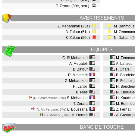
A. Megateli (43e)
T. Zerara (89e, pen.)
AVERTISSEMENTS
Z. Mebarakou (23e)
M. Benmouss
B. Zafour (51e)
M. Zemmamo
B. Zafour (56e)
N. Daham (
EQUIPES
C. Si Mohamed
M. Zemma
A. Megateli
A. Laïfaoui
B. Zafour
F. Chafaï
R. Mekheldi
B. Boudeb
Z. Mebarakou
B. Feham
(
H. Laribi
N. Bouche
B. Niati
N. Khouale
S. Mehamha
H. Koudri
(N. Boukemacha, 59e
)
(
T. Zerara
M. Benmou
L. Boussaha
Z. Ferhat
(N. Aït Fergane, 74e
)
M. Derrag
A. Gasmi
(B. Mebarki , 84e
)
(S
BANC DE TOUCHE