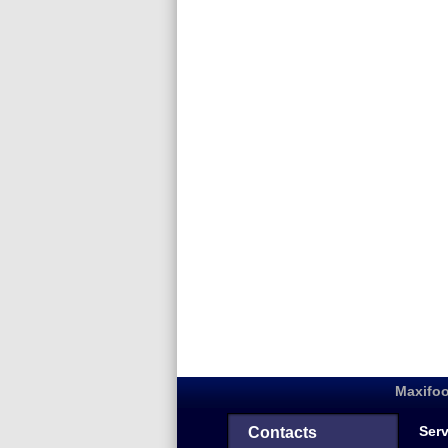
Maxifoo
Serv
Contacts