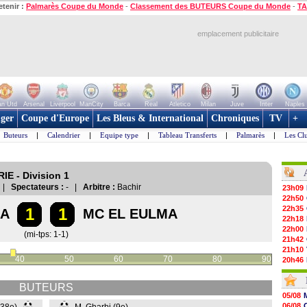
etenir :
Palmarès Coupe du Monde
-
Classement des BUTEURS Coupe du Monde
-
TA
emplacement publicitaire
n Utd
Arsenal
Liverpool
ManCity
Barca
Real
Atletico
Milan
Juve
Inter
Naples
ger
Coupe d'Europe
Les Bleus & International
Chroniques
TV
+
Buteurs
|
Calendrier
|
Equipe type
|
Tableau Transferts
|
Palmarès
|
Les Cl
IE - Division 1
a |
Spectateurs :
- |
Arbitre :
Bachir
23h09
22h50
22h35
1
1
IA
MC EL EULMA
22h18
22h00
(mi-tps: 1-1)
21h42
21h10
40
50
60
70
80
90
20h46
20h30
20h01
BUTEURS
19h18
05/08
19h09
06/08