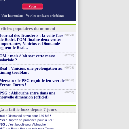
Voter
Voir les resultats
-
Voir les sondages précédents
articles populaires du moment
(06/08)
Journal des Transferts : la volte-face
de Rodri, l'OM finalise deux ventes
importantes, Vinicius et Diomandé
agitent le Real...
(07/08)
OM : mais d'où sort cette masse
salariale ?
(06/08)
Real : Vinicius, une prolongation au
timing troublant
(06/08)
Mercato : le PSG reçoit le feu vert de
Ferran Torres !
(06/08)
PSG : Akliouche entre dans une
nouvelle dimension (officiel)
Ça a fait le buzz depuis 7 jours
Real
: Diomandé arrive pour 140 M€ !
PSG
: Dupraz se prononce pour la LdC
PSG
: c'est bouclé pour Akliouche !
PSG
: le Barça fixe son prix pour Torres