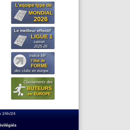
L'equipe type de
MONDIAL
2026
Le meilleur effectif
LIGUE 1
saison
2025-26
Indice MF :
l'état de
FORME
des clubs en europe
Classements des
BUTEURS
en EUROPE
o 24h/24
ivilégiés