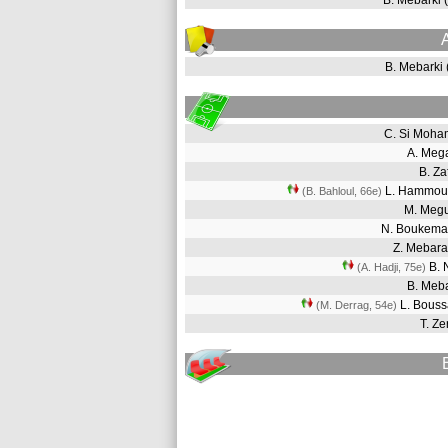
B. Mebarki
B. Mebarki
C. Si Moh
A. Meg
B. Z
L. Hammo
(B. Bahloul, 66e
)
M. Meg
N. Boukem
Z. Mebar
B. 
(A. Hadji, 75e
)
B. Meb
L. Bous
(M. Derrag, 54e
)
T. Z