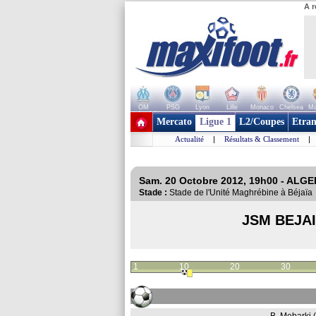
A r
OM
PSG
Lyon
Lille
Monaco
Chelsea
Ma
+ de clubs
Mercato
Ligue 1
L2/Coupes
Etran
Actualité
|
Résultats & Classement
|
Sam. 20 Octobre 2012, 19h00 - ALGER
Stade :
Stade de l'Unité Maghrébine à Béjaï
JSM BEJA
1
10
20
30