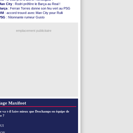
Nice
: Kevin Carlos va partir en Italie
Man City
: Rodri préfère le Barça au Real !
L1
: prison avec sursis requis contre un arbitre
Barça
: Ferran Torres donne son feu vert au PSG
Leganés
: c'est signé pour Luca Zidane (off.)
OM
: accord trouvé avec Man City pour Rulli
Atletico
: Ruggeri en route pour Aston Villa
PSG
: l'étonnante rumeur Gusto
Monaco
: Filipe Luis soutient Biereth
OM
: une offre pour Bulka
Lyon
: Mangala prêté à Getafe (officiel)
Ouganda
: Owori battu à mort à Kampala
PSG
: Nsoki va signer en Croatie
emplacement publicitaire
Arsenal
: Naples vise Gabriel Jesus
Real
: Mastantuono prêté à la Fiorentina (off.)
Man City
: accord avec le Barça pour Rodri ?
Rennes
: Haise a prolongé (officiel)
Palace
: Tomiyasu a convaincu (officiel)
Voir les brèves précédentes
age Maxifoot
e va t-il faire mieux que Deschamps en équipe de
e ?
UI
NON