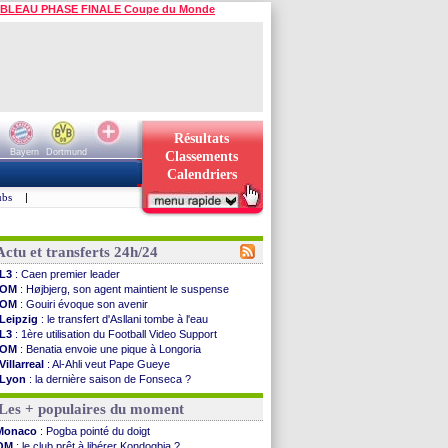
BLEAU PHASE FINALE Coupe du Monde
Résultats
Bayern
Dortmund
Classements
Calendriers
ubs
|
Actu et transferts 24h/24
L3
: Caen premier leader
OM
: Højbjerg, son agent maintient le suspense
OM
: Gouiri évoque son avenir
Leipzig
: le transfert d'Asllani tombe à l'eau
L3
: 1ère utilisation du Football Video Support
OM
: Benatia envoie une pique à Longoria
Villarreal
: Al-Ahli veut Pape Gueye
Lyon
: la dernière saison de Fonseca ?
OM
: un nouveau prétendant pour Højbjerg
Les + populaires du moment
Brest
: un gardien norvégien en approche ?
OM
: McCourt a versé 120 M€ en 2026
Monaco
: Pogba pointé du doigt
PSG
: 4 retours dans le groupe face à Man Utd ...
OM
: le club prêt à libérer Kondogbia ?