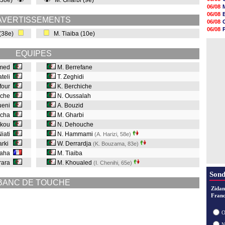
 (38e)
M. Gharbi (9e)
18h48
06/08
18h37
06/08
18h29
AVERTISSEMENTS
06/08
17h58
06/08
 (38e)
M. Tiaiba (10e)
17h46
06/08
17h32
06/08
17h16
EQUIPES
16h59
16h37
amed
M. Berrefane
16h33
ateli
T. Zeghidi
16h27
afour
K. Berchiche
16h22
uche
N. Oussalah
ueni
A. Bouzid
acha
M. Gharbi
akou
N. Dehouche
Niati
N. Hammami
(A. Harizi, 58e
)
arki
W. Derrardja
(K. Bouzama, 83e
)
saha
M. Tiaiba
erara
M. Khoualed
(I. Chenihi, 65e
)
Sond
BANC DE TOUCHE
Zidan
Franc
O