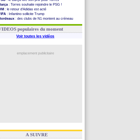
Barça
: Torres souhaite rejoindre le PSG !
OM
: le retour d'Adidas est acté
FIFA
: Infantino sollicite Trump
Bordeaux
: des clubs de N1 montent au créneau
Argentine
: quand Medina recadre... sa mère
Real
: le démenti de Leipzig pour Diomandé
VIDEOS populaires du moment
Voir toutes les vidéos
emplacement publicitaire
A SUIVRE