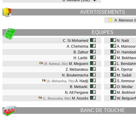
B. Mebarki (18e)
AVERTISSEMENTS
A. Mansour 
EQUIPES
C. Si Mohamed
N. Naili
A. Cheheima
A. Mansour
B. Zafour
H. Hamdad
H. Laribi
M. Bekhtao
M. Megueni
L. Bendah
(B. Bahloul, 26e
)
Z. Mebarakou
A. Djerrar
N. Boukemacha
M. Saâdi
A. Hadji
S. Ammour
(S. Mehamha, 79e
)
B. Mebarki
O. Mesfar
N. Aït Fergane
M. Belkheï
M. Aourès
W. Belguerf
(L. Boussaha, 66e
)
BANC DE TOUCHE