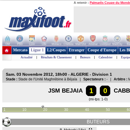
A retenir :
Palmarès Coupe du Mond
OM
PSG
Lyon
Lille
Monaco
Chelsea
Man Utd
Arsenal
Liverpool
ManCity
Ba
+ de clubs
Mercato
Ligue 1
L2/Coupes
Etranger
Coupe d'Europe
Les B
Actualité
|
Résultats & Classement
|
Buteurs
|
Calendrier
|
Equipe
Sam. 03 Novembre 2012, 18h00 - ALGERIE - Division 1
Stade :
Stade de l'Unité Maghrébine à Béjaïa |
Spectateurs :
- |
Arbitre :
M
1
0
JSM BEJAIA
CABB 
(mi-tps: 1-0)
1
10
20
30
40
50
6
BUTEURS