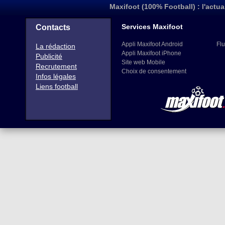
Maxifoot (100% Football) : l'actua
Services Maxifoot
Contacts
Appli Maxifoot Android
Flu
La rédaction
Appli Maxifoot iPhone
Publicité
Site web Mobile
Recrutement
Choix de consentement
Infos légales
Liens football