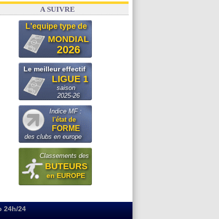
A SUIVRE
L'equipe type de
MONDIAL
2026
Le meilleur effectif
LIGUE 1
saison
2025-26
Indice MF :
l'état de
FORME
des clubs en europe
Classements des
BUTEURS
en EUROPE
o 24h/24