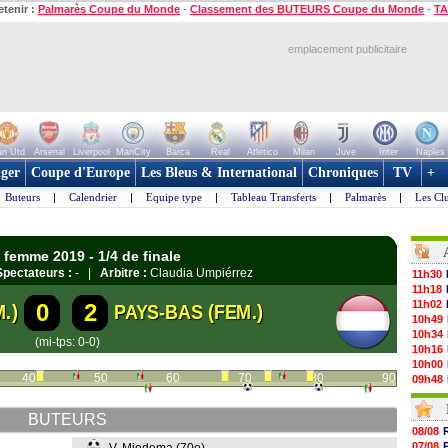
etenir :
Palmarès Coupe du Monde
-
Classement des BUTEURS Coupe du Monde
-
TA
emplacement publicitaire
n Utd
Arsenal
Liverpool
ManCity
Barca
Real
Atletico
Milan
Juve
Inter
Naples
ger
Coupe d'Europe
Les Bleus & International
Chroniques
TV
+
Buteurs
|
Calendrier
|
Equipe type
|
Tableau Transferts
|
Palmarès
|
Les Cl
femme 2019 - 1/4 de finale
Spectateurs :
- |
Arbitre :
Claudia Umpiérrez
11h30
11h18
11h02
0
2
.)
PAYS-BAS (FEM.)
10h49
10h34
(mi-tps: 0-0)
10h16
10h00
40
50
60
70
80
90
09h48
09h25
09h10
BUTEURS
08h52
08/08
08/08
07/08