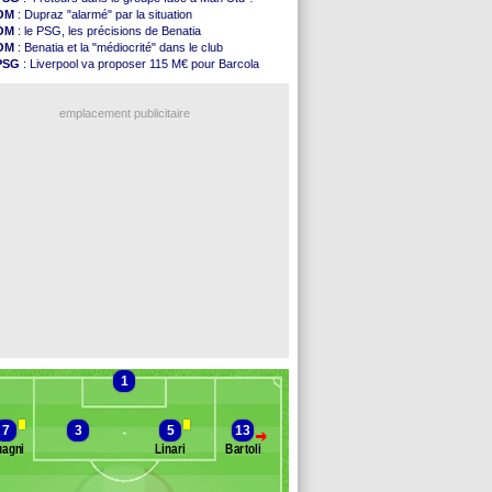
Amical
: le Barça vainqueur puis battu
OM
: Dupraz "alarmé" par la situation
Inter
: Calhanoglu prêt à prolonger
OM
: le PSG, les précisions de Benatia
Nice
: Abdelmonem veut rester
OM
: Benatia et la "médiocrité" dans le club
L2
: le classement complet
PSG
: Liverpool va proposer 115 M€ pour Barcola
L2
: les résultats de la soirée
OM
: B. Genesio - "ce n'est pas idéal"
Amical
: Le Havre renversé par Oviedo
OM
: Côme pousse pour Gouiri
Amical
: Nice battu aux tirs au but
emplacement publicitaire
Benfica
: Ivanovic proche de Lens
OM
: Dupraz "alarmé" par la situation
Atletico
: Alvarez, le Barça va revoir son offre
Lorient
: Mbamba prêté par Leverkusen (officiel)
Amical
: le Real bat Ferencvaros
Voir les brèves précédentes
1
7
3
5
13
>
agni
Linari
Bartoli
Banc des remplaçants
Italie (fem.)