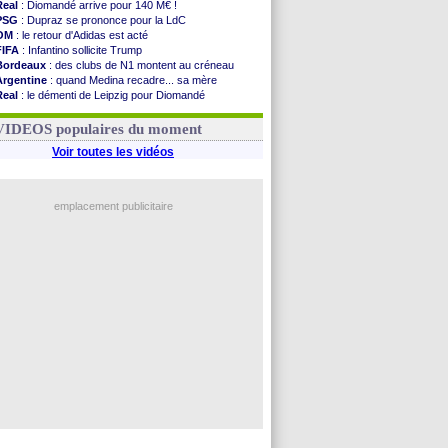
Real
: Diomandé arrive pour 140 M€ !
PSG
: Dupraz se prononce pour la LdC
OM
: le retour d'Adidas est acté
FIFA
: Infantino sollicite Trump
Bordeaux
: des clubs de N1 montent au créneau
Argentine
: quand Medina recadre... sa mère
Real
: le démenti de Leipzig pour Diomandé
OM
: le club prêt à libérer Kondogbia ?
OM
: Paixão attire un 2e club anglais
VIDEOS populaires du moment
Voir toutes les vidéos
emplacement publicitaire