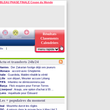
BLEAU PHASE FINALE Coupe du Monde
Résultats
Bayern
Dortmund
Classements
Calendriers
ubs
|
Actu et transferts 24h/24
Nantes
: Der Zakarian fustige déjà ses joueurs
Monaco
: accord avec Ghejdemis
Italie
: Guardiola, Maldini rétablit la vérité
Lille
: son départ, Meunier accuse Létang
FIFA
: Infantino ne démissionnera pas
Barça
: Flick esquive pour Ferran Torres
Liverpool
: Araujo, une option d'achat à 55 ...
Lens
: inquiétude pour Édouard
Man Utd
: Vitek vendu à Middlesbrough (off.)
Les + populaires du moment
PSV
: Sano recruté pour 14,5 M€ (officiel)
OM
: Coventry pense à Angel Gomes
Real
: Mourinho durcit les règles
PSG
: Rafel Pol satisfait des progrès
PSG
: 4 retours dans le groupe face à Man Utd ?