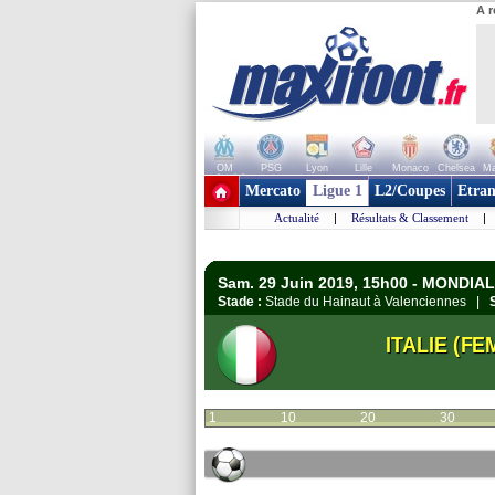
A r
OM
PSG
Lyon
Lille
Monaco
Chelsea
Ma
+ de clubs
Mercato
Ligue 1
L2/Coupes
Etran
Actualité
|
Résultats & Classement
|
Sam. 29 Juin 2019, 15h00 - MONDIAL 
Stade :
Stade du Hainaut à Valenciennes |
ITALIE (FEM
1
10
20
30