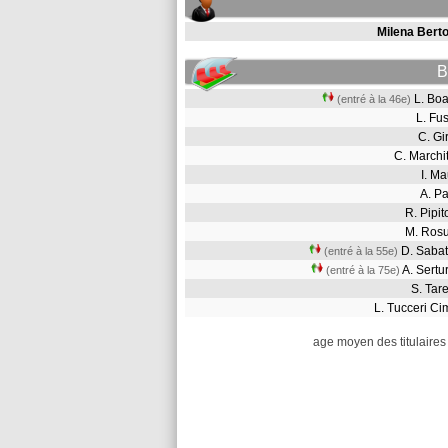
Milena Berto
B
L. Bo
(entré à la 46e)
L. Fu
C. Gi
C. Marchi
I. M
A. P
R. Pip
M. Ros
D. Saba
(entré à la 55e)
A. Sertu
(entré à la 75e)
S. Ta
L. Tucceri C
age moyen des titulaires 