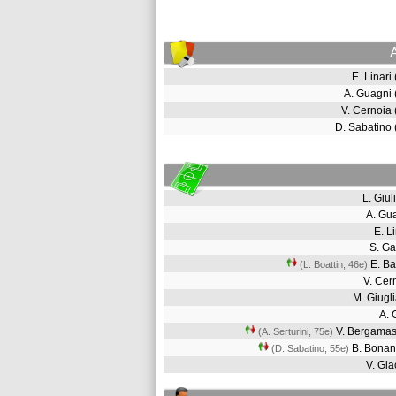
E. Linari
A. Guagni
V. Cernoia
D. Sabatino
L. Giu
A. Gu
E. L
S. 
E. Ba
(L. Boattin, 46e)
V. Ce
M. Giug
A. 
V. Bergama
(A. Serturini, 75e)
B. Bona
(D. Sabatino, 55e)
V. Gia