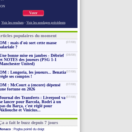
NON
Voter
Voir les resultats
-
Voir les sondages précédents
articles populaires du moment
(07/08)
OM : mais d'où sort cette masse
salariale ?
(08/08)
Une bonne mise en jambes - Débrief
et NOTES des joueurs (PSG 1-1
Manchester United)
(07/08)
OM : Longoria, les joueurs... Benatia
règle ses comptes !
(07/08)
OM : McCourt a (encore) dépensé
une fortune en 2026
(07/08)
Journal des Transferts : Liverpool va
se lancer pour Barcola, Rodri à un
pas du Barça, c'est réglé pour
Akliouche et Vinicius...
Ça a fait le buzz depuis 7 jours
Monaco
: Pogba pointé du doigt