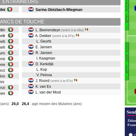
ENTRAINEURS
T
A
L
Bo
I
lini
Sarina Glotzbach-Wiegman
E
Fu
(
F
Gi
E
ANCS DE TOUCHE
M
M
.
)
attin
L. Beerensteyn
(entré à la 56e)
M
setti
A. Dekker
(entré à la 87e)
Pa
L. Geurts
relli
P
P
Ba
E. Jansen
A
R
telli
Y
S
S
R. Jansen
auro
B
-
B
I. Kaagman
arisi
A
D
S
Ta
D. Kerkdijk
itone
(
F
T
L. Kop
J
ucci
E
M
V. Pelova
J
.
tino
)
J. Roord
(entré à la 87e)
rini
Ke
K. van Es
renzi
L. van der Most
imini
R
(ans) :
26,0
26,4
: age moyen des titulaires (ans)
va
Sond
v
Zidan
Franc
O