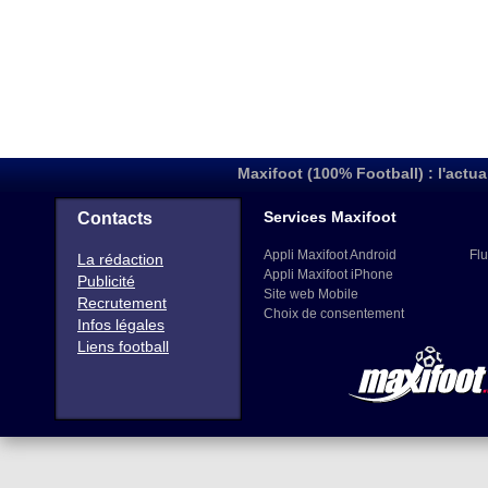
Maxifoot (100% Football) : l'actua
Services Maxifoot
Contacts
Appli Maxifoot Android
Flu
La rédaction
Appli Maxifoot iPhone
Publicité
Site web Mobile
Recrutement
Choix de consentement
Infos légales
Liens football