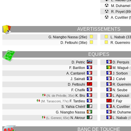
L. Nabab (1
M. Duhamel
R. Poyet (8
A. Cuvillier
AVERTISSEMENTS
G. Niangbo Nassa (26e)
L. Nabab (3
D. Fettouhi (36e)
R. Guerreiro
EQUIPES
D. Petric
D. Perquis
F. Barillon
M. Wagué
A. Cantareil
J. Sorbon
J. Sainati
J. Calvé
D. Fettouhi
R. Guerreir
F. Chafik
N. Seube
K. Bru
L. Agouazi
(N. de Préville, 35e
)
F. Tardieu
F. Fajr
(M. Tarasconi, 77e
)
S. Yahia Chérif
A. Cuvillier
G. Niangbo Nassa
M. Duhame
N. Akrour
L. Nabab
(L. Genest, 65e
)
(R
BANC DE TOUCHE