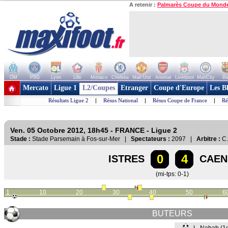
A retenir :
Palmarès Coupe du Mond
OM
PSG
Lyon
Lille
Monaco
Chelsea
Man Utd
Arsenal
Liverpool
ManCity
Ba
+ de clubs
Mercato
Ligue 1
L2/Coupes
Etranger
Coupe d'Europe
Les B
Résultats Ligue 2
|
Résus National
|
Résus Coupe de France
|
Ré
Ven. 05 Octobre 2012, 18h45 - FRANCE - Ligue 2
Stade :
Stade Parsemain à Fos-sur-Mer |
Spectateurs :
2097 |
Arbitre :
C.
0
4
ISTRES
CAEN
(mi-tps: 0-1)
1
10
20
30
40
50
6
BUTEURS