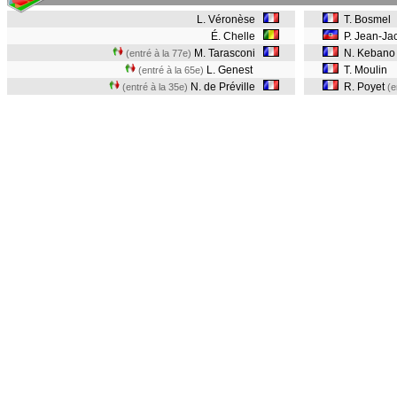
L. Véronèse
T. Bosmel
É. Chelle
P. Jean-Ja
M. Tarasconi
N. Keban
(entré à la 77e)
L. Genest
T. Moulin
(entré à la 65e)
N. de Préville
R. Poyet
(entré à la 35e)
(e