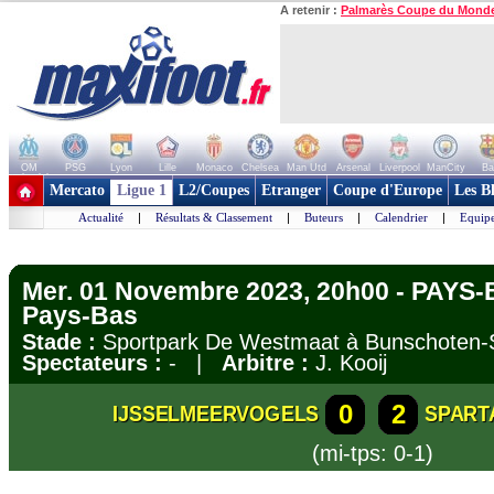
A retenir :
Palmarès Coupe du Mond
OM
PSG
Lyon
Lille
Monaco
Chelsea
Man Utd
Arsenal
Liverpool
ManCity
Ba
+ de clubs
Mercato
Ligue 1
L2/Coupes
Etranger
Coupe d'Europe
Les B
Actualité
|
Résultats & Classement
|
Buteurs
|
Calendrier
|
Equipe
Mer. 01 Novembre 2023, 20h00 - PAYS-
Pays-Bas
Stade :
Sportpark De Westmaat à Bunschoten
Spectateurs :
- |
Arbitre :
J. Kooij
0
2
IJSSELMEERVOGELS
SPART
(mi-tps: 0-1)