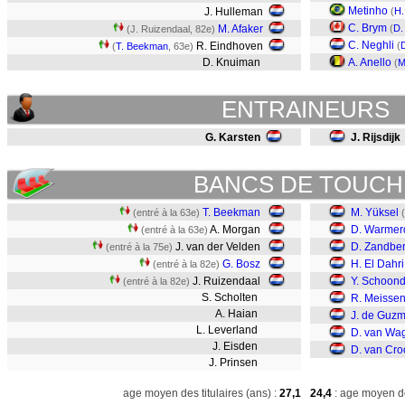
Metinho
J. Hulleman
(
H.
C. Brym
M. Afaker
(
D.
(J. Ruizendaal, 82e)
C. Neghli
R. Eindhoven
(
(
T. Beekman
, 63e)
D. Knuiman
A. Anello
(
M
ENTRAINEURS
G. Karsten
J. Rijsdijk
BANCS DE TOUCH
T. Beekman
M. Yüksel
(entré à la 63e)
A. Morgan
D. Warme
(entré à la 63e)
J. van der Velden
D. Zandbe
(entré à la 75e)
G. Bosz
H. El Dahri
(entré à la 82e)
J. Ruizendaal
Y. Schoond
(entré à la 82e)
S. Scholten
R. Meisse
A. Haian
J. de Guz
L. Leverland
D. van Wa
J. Eisden
D. van Cro
J. Prinsen
age moyen des titulaires (ans) :
27,1
24,4
: age moyen de