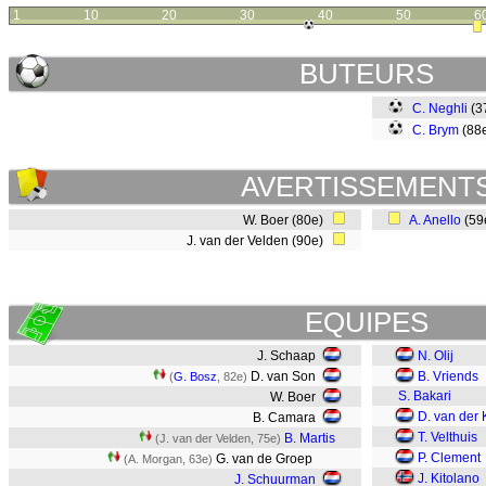
1
10
20
30
40
50
6
BUTEURS
C. Neghli
(3
C. Brym
(88
AVERTISSEMENT
W. Boer (80e)
A. Anello
(59
J. van der Velden (90e)
EQUIPES
J. Schaap
N. Olij
D. van Son
B. Vriends
(
G. Bosz
, 82e)
S. Bakari
W. Boer
D. van der 
B. Camara
T. Velthuis
B. Martis
(J. van der Velden, 75e)
P. Clement
G. van de Groep
(A. Morgan, 63e)
J. Kitolano
J. Schuurman