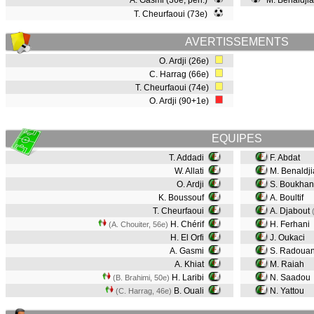
A. Gasmi (36e, pen.)
M. Benaldjia
T. Cheurfaoui (73e)
AVERTISSEMENTS
O. Ardji (26e)
C. Harrag (66e)
T. Cheurfaoui (74e)
O. Ardji (90+1e)
EQUIPES
T. Addadi
F. Abdat
W. Allati
M. Benaldji
O. Ardji
S. Boukha
K. Boussouf
A. Boultif
T. Cheurfaoui
A. Djabout
H. Chérif
H. Ferhani
(A. Chouiter, 56e)
H. El Orfi
J. Oukaci
A. Gasmi
S. Radouan
A. Khiat
M. Raiah
H. Laribi
N. Saadou
(B. Brahimi, 50e)
B. Ouali
N. Yattou
(C. Harrag, 46e)