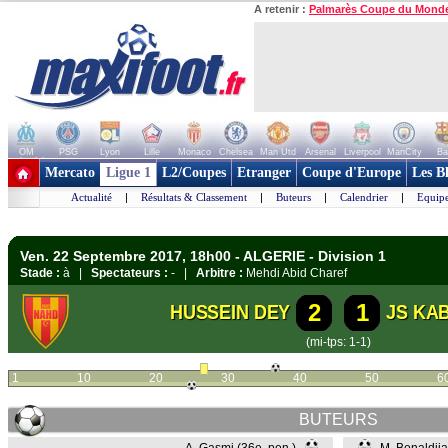
A retenir :
Palmarès Coupe du Mond
OM
PSG
Lyon
Lille
Monaco
Chelsea
Man Utd
Arsenal
Liverpool
ManCity
Ba
+ de clubs
Mercato
Ligue 1
L2/Coupes
Etranger
Coupe d'Europe
Les B
Actualité
|
Résultats & Classement
|
Buteurs
|
Calendrier
|
Equipe
Ven. 22 Septembre 2017, 18h00 - ALGERIE - Division 1
Stade :
à |
Spectateurs :
- |
Arbitre :
Mehdi Abid Charef
2
1
HUSSEIN DEY
JS KA
(mi-tps: 1-1)
1
10
20
30
40
50
6
BUTEURS