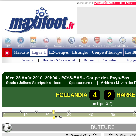
A retenir :
Palmarès Coupe du Mond
OM
PSG
Lyon
Lille
Monaco
Chelsea
Man Utd
Arsenal
Liverpool
ManCity
Ba
+ de clubs
Mercato
Ligue 1
L2/Coupes
Etranger
Coupe d'Europe
Les B
Actualité
|
Résultats & Classement
|
Buteurs
|
Calendrier
|
Equipe
Mer. 25 Août 2010, 20h00 - PAYS-BAS - Coupe des Pays-Bas
Stade :
Juliana Sportpark à Hoorn |
Spectateurs :
- |
Arbitre :
M. van der 
4
2
HOLLANDIA
HARKE
(mi-tps: 3-2)
1
10
20
30
40
50
6
BUTEURS