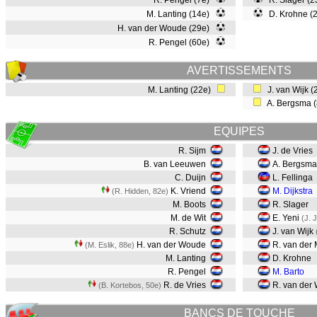
R. Pengel (7e)
R. Slager (
M. Lanting (14e)
D. Krohne (
H. van der Woude (29e)
R. Pengel (60e)
AVERTISSEMENTS
M. Lanting (22e)
J. van Wijk 
A. Bergsma 
EQUIPES
R. Sijm
J. de Vries
B. van Leeuwen
A. Bergsma
C. Duijn
L. Fellinga
K. Vriend
M. Dijkstra
(R. Hidden, 82e)
M. Boots
R. Slager
M. de Wit
E. Yeni
(J. 
R. Schutz
J. van Wijk
H. van der Woude
R. van der
(M. Eslik, 88e)
M. Lanting
D. Krohne
R. Pengel
M. Barto
R. de Vries
R. van der
(B. Kortebos, 50e)
BANCS DE TOUCHE