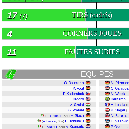
17
TIRS
(cadrés)
(7)
4
CORNERS JOUES
11
FAUTES SUBIES
EQUIPES
O. Baumann
M. Rieman
K. Vogt
C. Gamboa
P. Kaderábek
M. Wittek
J. Brooks
Bernardo
A. Szalai
A. Losilla
(
L
G. Prömel
K. Stöger
(
T
A. Stach
M. Bero
(
F. Grillitsch
, 84e)
(
C.
U. Tohumcu
E. Masovic
(
F. Becker
, 65e)
A. Kramaric
P. Osterha
(
T. Bischof
, 88e)