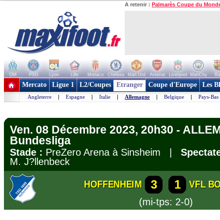
A retenir :
Palmarès Coupe du Mond
OM
PSG
Lyon
Lille
Monaco
Chelsea
Man Utd
Arsenal
Liverpool
ManCity
Ba
+ de clubs
Mercato
Ligue 1
L2/Coupes
Etranger
Coupe d'Europe
Les B
Angleterre
|
Espagne
|
Italie
|
Allemagne
|
Belgique
|
Pays-Bas
Ven. 08 Décembre 2023, 20h30 - ALLE
Bundesliga
Stade :
PreZero Arena à Sinsheim |
Spectate
M. J?llenbeck
3
1
HOFFENHEIM
VFL B
(mi-tps: 2-0)