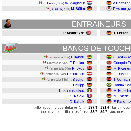
W. Weghorst
P. Hofmann
(
I. Bebou
, 65e)
M. Bülter
T. Asano
(
R. Skov
, 84e)
(
M
ENTRAINEURS
P. Matarazzo
T. Letsch
BANCS DE TOUCH
I. Bebou
C. Antwi-Ad
(entré à la 65e)
F. Becker
Gonçalo P
(entré à la 65e)
R. Skov
M. Kwarte
(entré à la 84e)
F. Grillitsch
L. Daschne
(entré à la 84e)
T. Bischof
T. Oerman
(entré à la 88e)
L. Philipp
Danilo Soa
D. Samassekou
M. Broschi
S. N'Soki
N. Thiede
O. Kabak
F. Passlac
taille moyenne des titulaires (cm) :
187,3
181,6
: taille moye
age moyen des titulaires (ans) :
28,7
29,7
: age moyen de