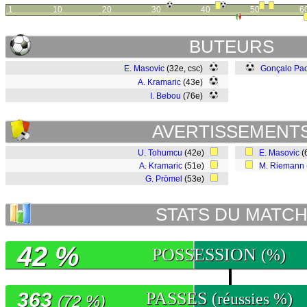
1
10
20
30
40
50
6
BUTEURS
E. Masovic
(32e, csc)
Gonçalo Pac
A. Kramaric
(43e)
I. Bebou
(76e)
AVERTISSEMENT
U. Tohumcu
(42e)
E. Masovic
(
A. Kramaric
(51e)
M. Riemann
G. Prömel
(53e)
STATS DU MATC
42 %
POSSESSION
(%)
363
PASSES
(réussies %)
(72 %)