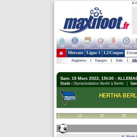
A r
OM
PSG
Lyon
Lille
Monaco
Chelsea
Ma
+ de clubs
Mercato
Ligue 1
L2/Coupes
Etran
Angleterre
|
Espagne
|
Italie
|
All
Sam. 19 Mars 2022, 15h30 - ALLEMA
Stade :
Olympiastadion Berlin à Berlin |
Spe
HERTHA BERL
1
10
20
30