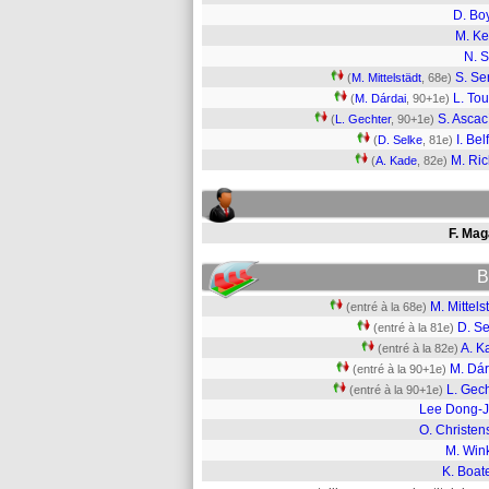
D. Bo
M. K
N. S
S. Se
(
M. Mittelstädt
, 68e)
L. Tou
(
M. Dárdai
, 90+1e)
S. Ascac
(
L. Gechter
, 90+1e)
I. Bel
(
D. Selke
, 81e)
M. Ric
(
A. Kade
, 82e)
F. Mag
B
M. Mittels
(entré à la 68e)
D. Se
(entré à la 81e)
A. K
(entré à la 82e)
M. Dár
(entré à la 90+1e)
L. Gec
(entré à la 90+1e)
Lee Dong-
O. Christen
M. Wink
K. Boat