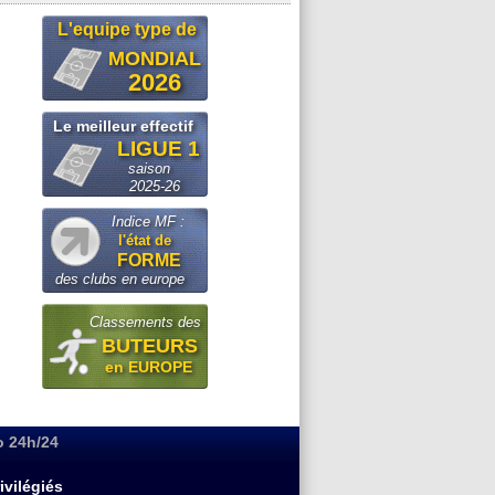
L'equipe type de
MONDIAL
2026
Le meilleur effectif
LIGUE 1
saison
2025-26
Indice MF :
l'état de
FORME
des clubs en europe
Classements des
BUTEURS
en EUROPE
o 24h/24
ivilégiés