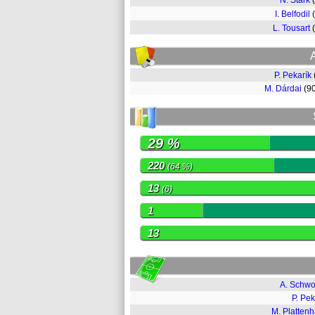
N. Stark
I. Belfodil
L. Tousart
P. Pekarík
M. Dárdai
(9
29 %
220
(64 %)
13
(6)
1
13
A. Schw
P. Pek
M. Plattenh