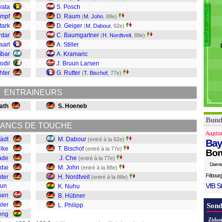
C
yata
S. Posch
H
O
Wi
F
empf
D. Raum
(
M. John
, 88e)
F
B
D
E
tark
D. Geiger
(
M. Dabour
, 62e)
N
H
B
E
rdar
C. Baumgartner
(
H. Nordtveit
, 88e)
I
C
M
sart
A. Stiller
J
íbar
A. Kramaric
N
fodil
J. Bruun Larsen
N
hter
G. Rutter
(
T. Bischof
, 77e)
H
Ph
ENTRAINEURS
ath
S. Hoeneb
Bund
ANCS DE TOUCHE
Augsbo
tädt
M. Dabour
(entré à la 62e)
Bay
lke
T. Bischof
(entré à la 77e)
Bor
ade
J. Che
(entré à la 77e)
Darms
dai
M. John
(entré à la 88e)
Fribourg
hter
H. Nordtveit
(entré à la 88e)
VfB St
Jun
K. Nuhu
sen
B. Hübner
ler
L. Philipp
Sond
eng
Zidan