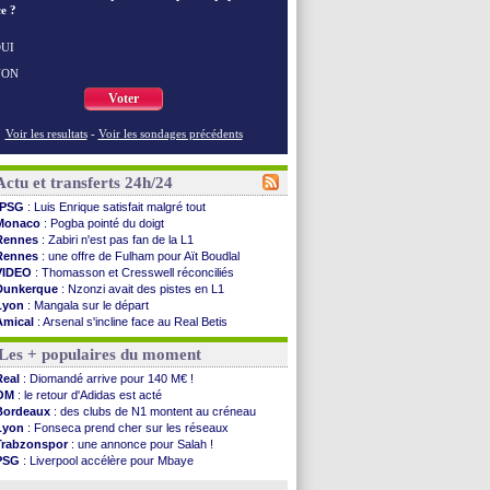
e ?
UI
NON
Voter
Voir les resultats
-
Voir les sondages précédents
Actu et transferts 24h/24
PSG
: Luis Enrique satisfait malgré tout
Monaco
: Pogba pointé du doigt
Rennes
: Zabiri n'est pas fan de la L1
Rennes
: une offre de Fulham pour Aït Boudlal
VIDEO
: Thomasson et Cresswell réconciliés
Dunkerque
: Nzonzi avait des pistes en L1
Lyon
: Mangala sur le départ
Amical
: Arsenal s'incline face au Real Betis
Amical
: lourde défaite pour le PSG
Les + populaires du moment
Man City
: Maresca flou pour Reijnders
LdC
: Fenerbahçe prend une belle option
Real
: Diomandé arrive pour 140 M€ !
Al-Diriyah
: Mbemba arrive libre (officiel)
OM
: le retour d'Adidas est acté
Atletico
: le plan d'Alvarez à son retour
Bordeaux
: des clubs de N1 montent au créneau
Amical
: premier succès pour Brest
Lyon
: Fonseca prend cher sur les réseaux
VIDEO
: le joli but de Greenwood avec le Fener !
Trabzonspor
: une annonce pour Salah !
CdM 2030
: une promesse d'Infantino au Maroc ...
PSG
: Liverpool accélère pour Mbaye
PSG
: la compo pour le premier match amical
EdF
: Infantino complimente Mbappé
Newcastle
: Jaissle est le nouveau coach (off.)