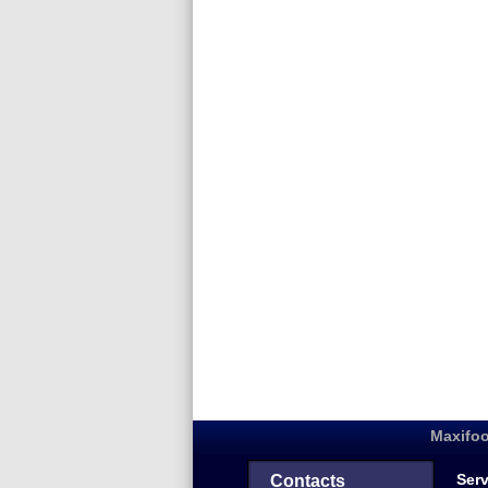
Maxifoo
Serv
Contacts