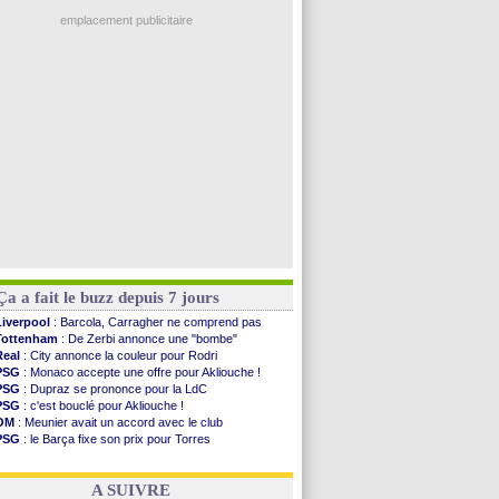
Nice
: 3 joueurs écartés du groupe pro
Real
: une nouvelle offre pour Vinicius
emplacement publicitaire
Amical
: l'OM domine Al-Shahaniya
Monaco
: Cabral a prolongé (officiel)
Atletico
: Molina va signer à la Roma
Real
: Diomandé arrive pour 140 M€ !
Arsenal
: Havertz en veut encore plus
Voir les brèves précédentes
Ça a fait le buzz depuis 7 jours
Liverpool
: Barcola, Carragher ne comprend pas
Tottenham
: De Zerbi annonce une "bombe"
Real
: City annonce la couleur pour Rodri
PSG
: Monaco accepte une offre pour Akliouche !
PSG
: Dupraz se prononce pour la LdC
PSG
: c'est bouclé pour Akliouche !
OM
: Meunier avait un accord avec le club
PSG
: le Barça fixe son prix pour Torres
OM
: accord de principe entre Rulli et Man City
Barça
: Torres souhaite rejoindre le PSG !
A SUIVRE