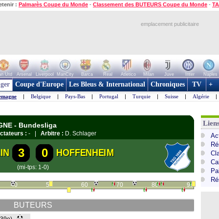
etenir :
Palmarès Coupe du Monde
-
Classement des BUTEURS Coupe du Monde
-
TA
emplacement publicitaire
n Utd
Arsenal
Liverpool
ManCity
Barca
Real
Atletico
Milan
Juve
Inter
Naples
ger
Coupe d'Europe
Les Bleus & International
Chroniques
TV
+
emagne
|
Belgique
|
Pays-Bas
|
Portugal
|
Turquie
|
Suisse
|
Algérie
|
Lien
GNE - Bundesliga
ctateurs :
- |
Arbitre :
D. Schlager
Ac
Ré
3
0
IN
HOFFENHEIM
Cl
Ca
(mi-tps: 1-0)
Pa
Ré
40
50
60
70
80
90
BUTEURS