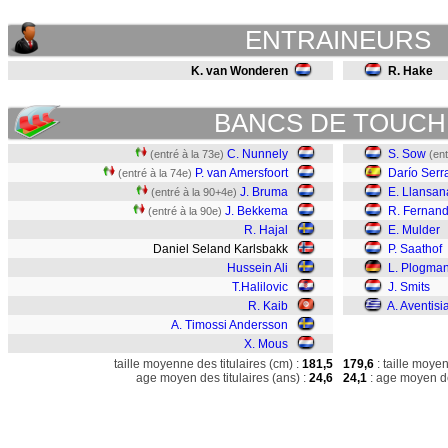
ENTRAINEURS
K. van Wonderen
R. Hake
BANCS DE TOUCH
C. Nunnely
S. Sow
(entré à la 73e)
(ent
P. van Amersfoort
Darío Serr
(entré à la 74e)
J. Bruma
E. Llansan
(entré à la 90+4e)
J. Bekkema
R. Fernan
(entré à la 90e)
R. Hajal
E. Mulder
Daniel Seland Karlsbakk
P. Saathof
Hussein Ali
L. Plogma
T.Halilovic
J. Smits
R. Kaib
A. Aventisi
A. Timossi Andersson
X. Mous
taille moyenne des titulaires (cm) :
181,5
179,6
: taille moye
age moyen des titulaires (ans) :
24,6
24,1
: age moyen de