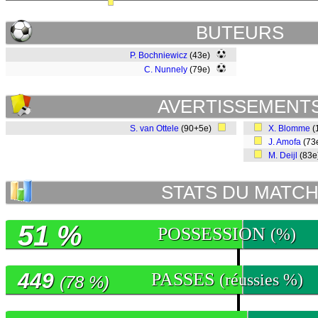
BUTEURS
P. Bochniewicz
(43e)
C. Nunnely
(79e)
AVERTISSEMENT
S. van Ottele
(90+5e)
X. Blomme
(
J. Amofa
(73
M. Deijl
(83
STATS DU MATC
51 %
POSSESSION
(%)
449
PASSES
(réussies %)
(78 %)