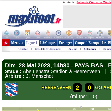
A retenir :
Palmarès Coupe du Mond
OM
PSG
Lyon
Lille
Monaco
Chelsea
Man Utd
Arsenal
Liverpool
ManCity
Ba
+ de clubs
Mercato
Ligue 1
L2/Coupes
Etranger
Coupe d'Europe
Les B
Actualité
|
Résultats & Classement
|
Buteurs
|
Calendrier
|
Equipe
Dim. 28 Mai 2023, 14h30 - PAYS-BAS - E
Stade :
Abe Lenstra Stadion à Heerenveen |
Arbitre :
J. Manschot
2
0
HEERENVEEN
GO AH
(mi-tps: 1-0)
1
10
20
30
40
50
6