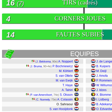
16
TIRS
(cadrés)
(7)
4
CORNERS JOUES
14
FAUTES SUBIES
EQUIPES
A. Noppert
J. de Lang
(
J. Bekkema
, 90e)
P. Bochniewicz
B. Kuipers
(
J. Bruma
, 90+4e)
M. Köhlert
M. Deijl
S. van Ottele
J. Amofa
M. van Ewijk
P. Rommen
T. Haye
W. Willums
A. Tahiri
J. Idzes
S. Olsson
X. Blomme
(
P. van Amersfoort
, 74e)
A. Colassin
I. Lidberg
(
C. Nunnely
, 73e)
O. Sahraoui
B. Adekany
S. van Hooijdonk
O. Edvards