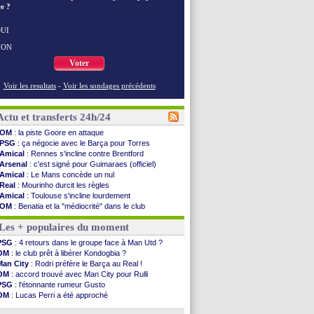
e ?
UI
NON
Voter
Voir les resultats
-
Voir les sondages précédents
Actu et transferts 24h/24
OM
: la piste Goore en attaque
PSG
: ça négocie avec le Barça pour Torres
Amical
: Rennes s'incline contre Brentford
Arsenal
: c'est signé pour Guimaraes (officiel)
Amical
: Le Mans concède un nul
Real
: Mourinho durcit les règles
Amical
: Toulouse s'incline lourdement
OM
: Benatia et la "médiocrité" dans le club
Newcastle
: Guimarães, le club se défend
Les + populaires du moment
L2
: la 1ère journée à suivre en DIRECT !
PSG
: une deuxième offre pour Suzuki
PSG
: 4 retours dans le groupe face à Man Utd ?
PSG
: le groupe pour le match face à Man Utd
OM
: le club prêt à libérer Kondogbia ?
OM
: le jour où tout a basculé pour Benatia
Man City
: Rodri préfère le Barça au Real !
Heracles
: Reine-Adélaïde, le sort s'acharne...
OM
: accord trouvé avec Man City pour Rulli
Monaco
: Mawissa a gravement blessé Uche
PSG
: l'étonnante rumeur Gusto
OM
: accord avec la Real Sociedad pour Aguerd
OM
: Lucas Perri a été approché
Barça
: Araujo va partir en prêt à Liverpool
OM
: une offre pour Bulka
OM
: Côme pousse pour Gouiri