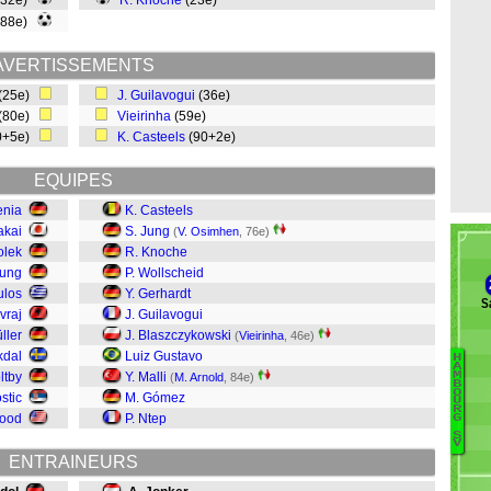
(32e)
R. Knoche
(23e)
(88e)
AVERTISSEMENTS
(25e)
J. Guilavogui
(36e)
(80e)
Vieirinha
(59e)
0+5e)
K. Casteels
(90+2e)
EQUIPES
enia
K. Casteels
akai
S. Jung
(
V. Osimhen
, 76e)
olek
R. Knoche
Jung
P. Wollscheid
ulos
Y. Gerhardt
S
vraj
J. Guilavogui
ller
J. Blaszczykowski
(
Vieirinha
, 46e)
kdal
Luiz Gustavo
H
B
A
ltby
Y. Malli
M
(
M. Arnold
, 84e)
B
Mi
O
stic
M. Gómez
U
R
Wood
P. Ntep
G
G
S
V
W
ENTRAINEURS
Ja