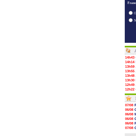
Franc
O
14h43
14h14
13h59
13h55
13h48
13h30
12h49
12h22
12h00
11h46
11h20
07/08
10h49
06/08
10h32
06/08
10h10
06/08
09h49
06/08
09h35
07/08
09h08
06/08
08h54