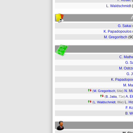
F. Kostic
L. Waldschmidt
G. Sakai
K. Papadopoulos
M. Gregoritsch
(9
C. Math
G. S
M. Ostrz
G. 
K. Papadopo
M. Ma
N. Mü
(
M. Gregoritsch
, 64e)
A. E
(
B. Jatta
, 71e)
L. Ho
(
L. Waldschmidt
, 86e)
F. Ko
B. 