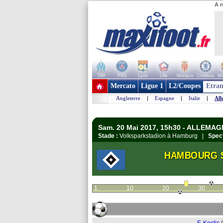
A r
OM
PSG
Lyon
Lille
Monaco
Chelsea
Ma
+ de clubs
Mercato
Ligue 1
L2/Coupes
Etran
Angleterre
|
Espagne
|
Italie
|
All
Sam. 20 Mai 2017, 15h30 - ALLEMAG
Stade :
Volksparkstadion à Hamburg |
Spect
HAMBOURG 
1
10
20
30