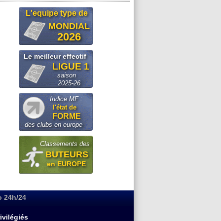
L'equipe type de
MONDIAL
2026
Le meilleur effectif
LIGUE 1
saison
2025-26
Indice MF :
l'état de
FORME
des clubs en europe
Classements des
BUTEURS
en EUROPE
o 24h/24
ivilégiés