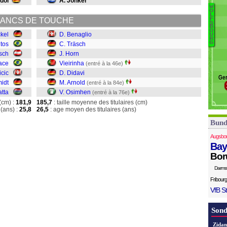
dol
A. Jonker
W
W
Ja
O
L
ANCS DE TOUCHE
F
B
S
B
O
Tr
ckel
D. Benaglio
U
R
Ho
G
tos
C. Träsch
Vi
tsch
J. Horn
Di
ace
Vieirinha
(entré à la 46e)
Ar
icic
D. Didavi
Ger
O
idt
M. Arnold
(entré à la 84e)
atta
V. Osimhen
(entré à la 76e)
(cm) :
181,9
185,7
: taille moyenne des titulaires (cm)
(ans) :
25,8
26,5
: age moyen des titulaires (ans)
Bund
Augsbo
Bay
Bor
Darms
Fribourg
VfB St
Sond
Zidan