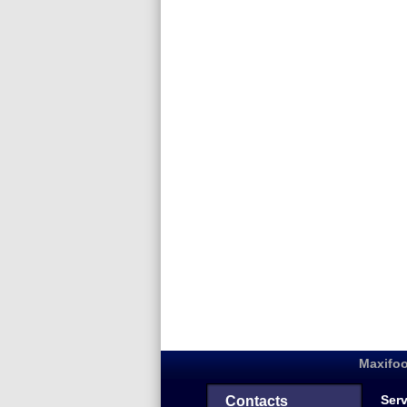
Maxifoo
Serv
Contacts