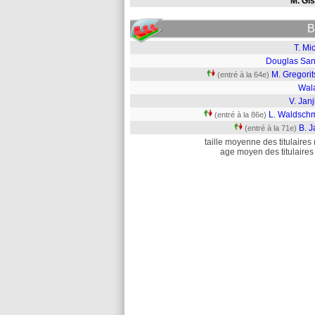
M. Gis
B
T. Mi
Douglas San
M. Gregori
(entré à la 64e)
Wal
V. Janj
L. Waldschm
(entré à la 86e)
B. J
(entré à la 71e)
taille moyenne des titulaires 
age moyen des titulaires 