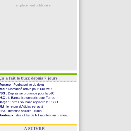
Ouganda
: Owori battu à mort à Kampala
Man Utd
: le groupe pour défier le PSG
emplacement publicitaire
L3
: Caen premier leader
OM
: Højbjerg, son agent maintient le suspense
OM
: Gouiri évoque son avenir
Leipzig
: le transfert d'Asllani tombe à l'eau
L3
: 1ère utilisation du Football Video Support
Voir les brèves précédentes
Ça a fait le buzz depuis 7 jours
Monaco
: Pogba pointé du doigt
Real
: Diomandé arrive pour 140 M€ !
PSG
: Dupraz se prononce pour la LdC
PSG
: le Barça fixe son prix pour Torres
Barça
: Torres souhaite rejoindre le PSG !
OM
: le retour d'Adidas est acté
FIFA
: Infantino sollicite Trump
Bordeaux
: des clubs de N1 montent au créneau
Argentine
: quand Medina recadre... sa mère
Real
: le démenti de Leipzig pour Diomandé
A SUIVRE