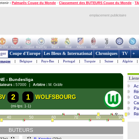
etenir :
Palmarès Coupe du Monde
-
Classement des BUTEURS Coupe du Monde
-
TA
emplacement publicitaire
n Utd
Arsenal
Liverpool
ManCity
Barca
Real
Atletico
Milan
Juve
Inter
Naples
ger
Coupe d'Europe
Les Bleus & International
Chroniques
TV
+
emagne
|
Belgique
|
Pays-Bas
|
Portugal
|
Turquie
|
Suisse
|
Algérie
|
Lien
NE - Bundesliga
ateurs :
57000 |
Arbitre :
M. Gräfe
Ac
Ré
2
1
SV
WOLFSBOURG
Cl
Ca
(mi-tps: 1-1)
Pa
Ré
40
50
60
70
80
90
BUTEURS