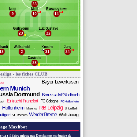
aldschmidt
33
Banc des remplaçants
Wolfsbourg
tta
Ntep
Malli
Blaszczykowski
>
>
9
10
14
enaglio
äsch
rn
Guilavogui
Luiz Gustavo
eirinha
23
22
davi
nold
hardt
Wollscheid
Knoche
Jung
simhen
>
13
2
31
24
Casteels
28
esliga - les fiches CLUB
Bayer Leverkusen
urg
ern Munich
ussia Dortmund
Borussia M'Gladbach
Eintracht Francfort
FC Cologne
tadt
FC Heidenheim
RB Leipzig
Hoffenheim
Mayence
Union Berlin
Werder Breme
Wolfsbourg
uttgart
VfL Bochum
age Maxifoot
e va t-il faire mieux que Deschamps en équipe de