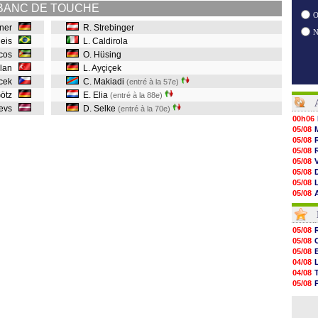
BANC DE TOUCHE
O
llner
R. Strebinger
Reis
L. Caldirola
rcos
O. Hüsing
rslan
L. Ayçiçek
rácek
C. Makiadi
(entré à la 57e)
Götz
E. Elia
(entré à la 88e)
nevs
D. Selke
(entré à la 70e)
00h06
05/08
05/08
05/08
05/08
05/08
05/08
05/08
05/08
05/08
05/08
05/08
05/08
05/08
05/08
05/08
05/08
04/08
05/08
04/08
05/08
05/08
05/08
04/08
05/08
04/08
05/08