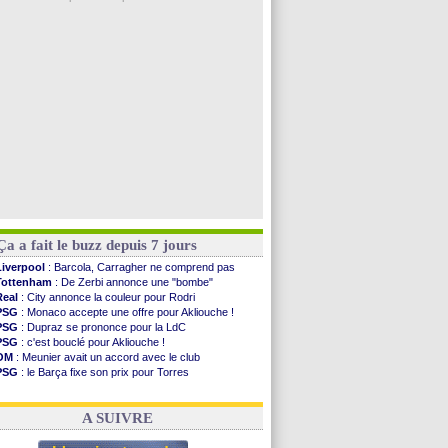
Amical
: l'OM domine Al-Shahaniya
Monaco
: Cabral a prolongé (officiel)
Atletico
: Molina va signer à la Roma
Real
: Diomandé arrive pour 140 M€ !
Arsenal
: Havertz en veut encore plus
Voir les brèves précédentes
Ça a fait le buzz depuis 7 jours
Liverpool
: Barcola, Carragher ne comprend pas
Tottenham
: De Zerbi annonce une "bombe"
Real
: City annonce la couleur pour Rodri
PSG
: Monaco accepte une offre pour Akliouche !
PSG
: Dupraz se prononce pour la LdC
PSG
: c'est bouclé pour Akliouche !
OM
: Meunier avait un accord avec le club
PSG
: le Barça fixe son prix pour Torres
OM
: accord de principe entre Rulli et Man City
Barça
: Torres souhaite rejoindre le PSG !
A SUIVRE