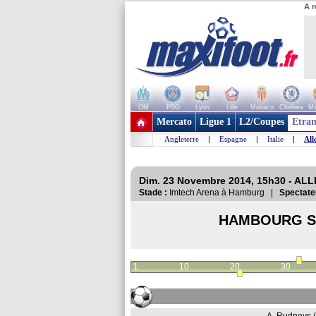
A r
OM
PSG
Lyon
Lille
Monaco
Chelsea
Ma
+ de clubs
Mercato
Ligue 1
L2/Coupes
Etran
Angleterre
|
Espagne
|
Italie
|
All
Dim. 23 Novembre 2014, 15h30 - AL
Stade :
Imtech Arena à Hamburg |
Spectate
HAMBOURG S
1
10
20
30