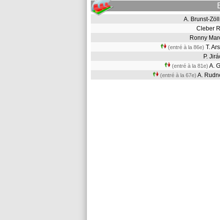
A. Brunst-Zö
Cleber 
Ronny Ma
T. A
(entré à la 86e)
P. Ji
A. 
(entré à la 81e)
A. Rud
(entré à la 67e)