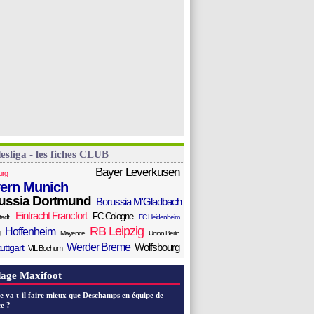
esliga - les fiches CLUB
Bayer Leverkusen
urg
ern Munich
ussia Dortmund
Borussia M'Gladbach
Eintracht Francfort
FC Cologne
tadt
FC Heidenheim
RB Leipzig
Hoffenheim
Mayence
Union Berlin
Werder Breme
Wolfsbourg
uttgart
VfL Bochum
age Maxifoot
e va t-il faire mieux que Deschamps en équipe de
e ?