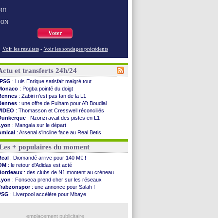
UI
NON
Voter
Voir les resultats
-
Voir les sondages précédents
Actu et transferts 24h/24
PSG
: Luis Enrique satisfait malgré tout
Monaco
: Pogba pointé du doigt
Rennes
: Zabiri n'est pas fan de la L1
Rennes
: une offre de Fulham pour Aït Boudlal
VIDEO
: Thomasson et Cresswell réconciliés
Dunkerque
: Nzonzi avait des pistes en L1
Lyon
: Mangala sur le départ
Amical
: Arsenal s'incline face au Real Betis
Amical
: lourde défaite pour le PSG
Les + populaires du moment
Man City
: Maresca flou pour Reijnders
LdC
: Fenerbahçe prend une belle option
Real
: Diomandé arrive pour 140 M€ !
Al-Diriyah
: Mbemba arrive libre (officiel)
OM
: le retour d'Adidas est acté
Atletico
: le plan d'Alvarez à son retour
Bordeaux
: des clubs de N1 montent au créneau
Amical
: premier succès pour Brest
Lyon
: Fonseca prend cher sur les réseaux
VIDEO
: le joli but de Greenwood avec le Fener !
Trabzonspor
: une annonce pour Salah !
CdM 2030
: une promesse d'Infantino au Maroc ...
PSG
: Liverpool accélère pour Mbaye
PSG
: la compo pour le premier match amical
EdF
: Infantino complimente Mbappé
Newcastle
: Jaissle est le nouveau coach (off.)
Nice
: 3 joueurs écartés du groupe pro
Real
: une nouvelle offre pour Vinicius
emplacement publicitaire