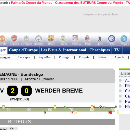
etenir :
Palmarès Coupe du Monde
-
Classement des BUTEURS Coupe du Monde
-
TA
emplacement publicitaire
n Utd
Arsenal
Liverpool
ManCity
Barca
Real
Atletico
Milan
Juve
Inter
Naples
ger
Coupe d'Europe
Les Bleus & International
Chroniques
TV
+
emagne
|
Belgique
|
Pays-Bas
|
Portugal
|
Turquie
|
Suisse
|
Algérie
|
Lien
LEMAGNE - Bundesliga
urs :
57000 |
Arbitre :
F. Zwayer
Ac
Ré
2
0
V
WERDER BREME
Cl
Ca
(mi-tps: 0-0)
Pa
Ré
40
50
60
70
80
90
BUTEURS