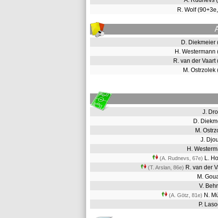
A. Rudnevs 
R. Wolf (90+3e
D. Diekmeier
H. Westermann
R. van der Vaart
M. Ostrzolek
J. D
D. Diek
M. Ostr
J. Dj
H. Wester
L. H
(A. Rudnevs, 67e
)
R. van der 
(T. Arslan, 86e
)
M. Gou
V. Beh
N. M
(A. Götz, 81e
)
P. Las