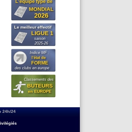
L'equipe type de
MONDIAL
2026
Le meilleur effectif
LIGUE 1
saison
2025-26
Indice MF :
l'état de
FORME
des clubs en europe
Classements des
BUTEURS
en EUROPE
o 24h/24
ivilégiés