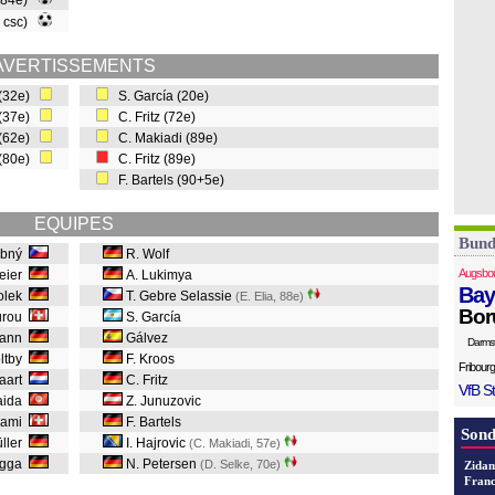
(84e)
, csc)
AVERTISSEMENTS
 (32e)
S. García (20e)
 (37e)
C. Fritz (72e)
 (62e)
C. Makiadi (89e)
 (80e)
C. Fritz (89e)
F. Bartels (90+5e)
EQUIPES
Bund
robný
R. Wolf
Augsbo
meier
A. Lukimya
Bay
zolek
T. Gebre Selassie
(E. Elia, 88e
)
Bor
ourou
S. García
mann
Gálvez
Darms
oltby
F. Kroos
Fribourg
Vaart
C. Fritz
VfB St
aida
Z. Junuzovic
rami
F. Bartels
Sond
üller
I. Hajrovic
(C. Makiadi, 57e
)
ogga
N. Petersen
(D. Selke, 70e
)
Zidan
Franc