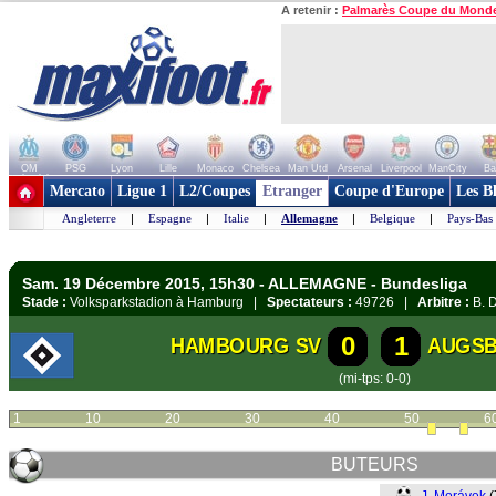
A retenir :
Palmarès Coupe du Mond
OM
PSG
Lyon
Lille
Monaco
Chelsea
Man Utd
Arsenal
Liverpool
ManCity
Ba
+ de clubs
Mercato
Ligue 1
L2/Coupes
Etranger
Coupe d'Europe
Les B
Angleterre
|
Espagne
|
Italie
|
Allemagne
|
Belgique
|
Pays-Bas
Sam. 19 Décembre 2015, 15h30 - ALLEMAGNE - Bundesliga
Stade :
Volksparkstadion à Hamburg |
Spectateurs :
49726 |
Arbitre :
B. D
0
1
HAMBOURG SV
AUGS
(mi-tps: 0-0)
1
10
20
30
40
50
6
BUTEURS