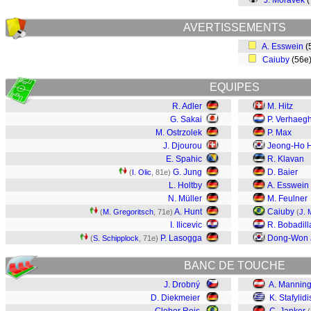
J. Morávek
(
AVERTISSEMENTS
A. Esswein
(
Caiuby
(56e
EQUIPES
R. Adler
M. Hitz
G. Sakai
P. Verhaeg
M. Ostrzolek
P. Max
J. Djourou
Jeong-Ho 
E. Spahic
R. Klavan
G. Jung
D. Baier
(
I. Olic
, 81e)
L. Holtby
A. Esswein
N. Müller
M. Feulner
A. Hunt
Caiuby
(
M. Gregoritsch
, 71e)
(
J. 
I. Ilicevic
R. Bobadill
P. Lasogga
Dong-Won 
(
S. Schipplock
, 71e)
BANC DE TOUCHE
J. Drobný
A. Manning
D. Diekmeier
K. Stafylidi