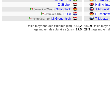
Cleber Reis
C. Janker
(
Z. Stieber
Halil Altint
S. Schipplock
J. Morávek
(entré à la 71e)
I. Olic
P. Trochow
(entré à la 81e)
M. Gregoritsch
T. Matavz
(entré à la 71e)
(
taille moyenne des titulaires (cm) :
182,2
182,9
: taille moye
age moyen des titulaires (ans) :
27,5
28,3
: age moyen de