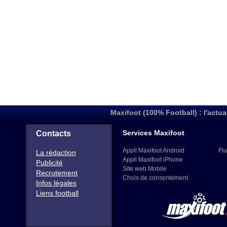
Maxifoot (100% Football) : l'actua
Services Maxifoot
Contacts
Appli Maxifoot Android
Flu
La rédaction
Appli Maxifoot iPhone
Publicité
Site web Mobile
Recrutement
Choix de consentement
Infos légales
Liens football