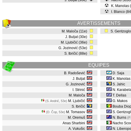
J. Buljat (90e)
Nacho Scocc
K. Manolas 
I. Blanco (8
AVERTISSEMENTS
M. Maloča (11e)
S. Gentzoglo
J. Buljat (30e)
M. Ljubičić (36e)
G. Jozinović (53e)
S. Ibričić (88e)
EQUIPES
B. Radošević
D. Saja
J. Buljat
K. Manolas
G. Jozinović
S. Jahic
I. Strinić
N. Karabel
M. Maloča
T. Dellas
M. Ljubičić
G. Makos
(S. Andrić, 53e
)
S. Ibričić
Bouba Dio
M. Tomasov
S. Gentzog
(D. Čop, 53e
)
M. Oremuš
N. Burns
(P
Anas Sharbini
Nacho Sco
A. Vukušic
N. Liberop