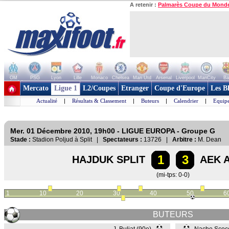
A retenir :
Palmarès Coupe du Mond
OM
PSG
Lyon
Lille
Monaco
Chelsea
Man Utd
Arsenal
Liverpool
ManCity
Ba
+ de clubs
Mercato
Ligue 1
L2/Coupes
Etranger
Coupe d'Europe
Les B
Actualité
|
Résultats & Classement
|
Buteurs
|
Calendrier
|
Equipe
Mer. 01 Décembre 2010, 19h00 - LIGUE EUROPA - Groupe G
Stade :
Stadion Poljud à Split |
Spectateurs :
13726 |
Arbitre :
M. Dean
1
3
HAJDUK SPLIT
AEK A
(mi-tps: 0-0)
1
10
20
30
40
50
6
BUTEURS