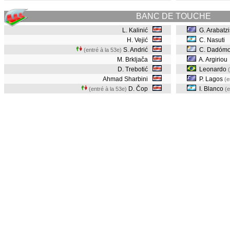
BANC DE TOUCHE
L. Kalinić
G. Arabatzi
H. Vejić
C. Nasuti
S. Andrić
C. Dadóm
(entré à la 53e)
M. Brkljača
A. Argiriou
D. Trebotić
Leonardo
Ahmad Sharbini
P. Lagos
(e
D. Čop
I. Blanco
(entré à la 53e)
(e