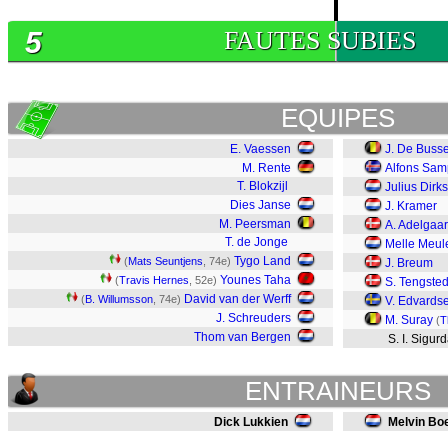
5
FAUTES SUBIES
EQUIPES
E. Vaessen
J. De Buss
M. Rente
Alfons Sam
T. Blokzijl
Julius Dirk
Dies Janse
J. Kramer
M. Peersman
A. Adelgaa
T. de Jonge
Melle Meul
Tygo Land
(
Mats Seuntjens
, 74e)
J. Breum
Younes Taha
(
Travis Hernes
, 52e)
S. Tengsted
David van der Werff
(
B. Willumsson
, 74e)
V. Edvards
J. Schreuders
M. Suray
(
T
Thom van Bergen
S. I. Sigur
ENTRAINEURS
Dick Lukkien
Melvin Boe