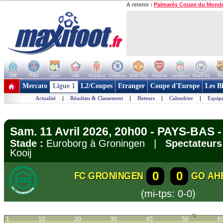
A retenir :
Palmarès Coupe du Mond
OM
PSG
Lyon
Lille
Monaco
Chelsea
Man Utd
Arsenal
Liverpool
ManCity
Ba
+ de clubs
Mercato
Ligue 1
L2/Coupes
Etranger
Coupe d'Europe
Les B
Actualité
|
Résultats & Classement
|
Buteurs
|
Calendrier
|
Equipe
Sam. 11 Avril 2026, 20h00 - PAYS-BAS -
Stade :
Euroborg à Groningen |
Spectateurs
Kooij
0
0
FC GRONINGEN
GO AH
(mi-tps: 0-0)
1
10
20
30
40
50
6