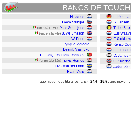
BANCS DE TOUCH
H. Jurjus
L. Plogma
Lovro Stubljar
S. Jansen
Mats Seuntjens
Thibo Bae
(entré à la 74e)
B. Willumsson
Eus Waaye
(entré à la 74e)
W. Prins
F. Stokkers
Tyrique Mercera
Kenzo Gou
Besnik Mashuku
E. Linthors
Rui Jorge Monteiro Mendes
D. James
(
Travis Hernes
(entré à la 52e)
O. Siverts
Elvis van der Laan
Jaden Slor
Ryan Metu
age moyen des titulaires (ans) :
24,6
25,5
: age moyen de