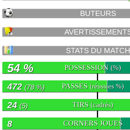
BUTEURS
AVERTISSEMENT
STATS DU MATC
54 %
POSSESSION
(%)
472
PASSES
(réussies %)
(78 %)
24
TIRS
(cadrés)
(5)
8
CORNERS JOUES