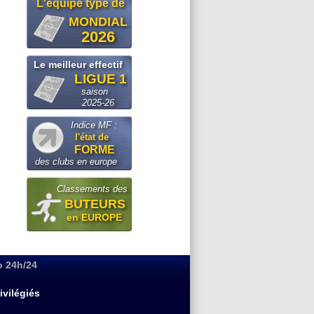
L'equipe type de
MONDIAL
2026
Le meilleur effectif
LIGUE 1
saison
2025-26
Indice MF :
l'état de
FORME
des clubs en europe
Classements des
BUTEURS
en EUROPE
o 24h/24
ivilégiés