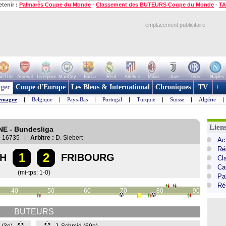
etenir :
Palmarès Coupe du Monde
-
Classement des BUTEURS Coupe du Monde
-
TA
emplacement publicitaire
n Utd
Arsenal
Liverpool
ManCity
Barca
Real
Atletico
Milan
Juve
Inter
Naples
ger
Coupe d'Europe
Les Bleus & International
Chroniques
TV
+
emagne
|
Belgique
|
Pays-Bas
|
Portugal
|
Turquie
|
Suisse
|
Algérie
|
Lien
NE - Bundesliga
:
16735 |
Arbitre :
D. Siebert
Ac
Ré
1
2
H
FRIBOURG
Cl
Ca
(mi-tps: 1-0)
Pa
Ré
40
50
60
70
80
90
BUTEURS