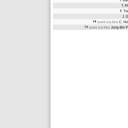
T. K
T. 
F. T
J. 
C. N
(entré à la 82e)
Jung-Bin 
(entré à la 84e)