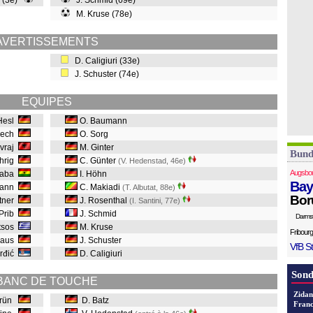
 (3e)
J. Schmid (69e)
M. Kruse (78e)
AVERTISSEMENTS
D. Caligiuri (33e)
J. Schuster (74e)
EQUIPES
Hesl
O. Baumann
biech
O. Sorg
vraj
M. Ginter
Bund
hrig
C. Günter
(V. Hedenstad, 46e
)
Augsbo
Baba
I. Höhn
Bay
mann
C. Makiadi
(T. Albutat, 88e
)
Bor
stner
J. Rosenthal
(I. Santini, 77e
)
 Prib
J. Schmid
Darms
etsos
M. Kruse
Fribourg
Klaus
J. Schuster
VfB St
urđić
D. Caligiuri
Sond
BANC DE TOUCHE
Zidan
Grün
D. Batz
Franc