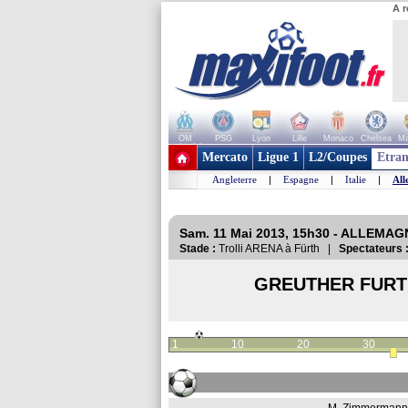
A r
OM
PSG
Lyon
Lille
Monaco
Chelsea
Ma
+ de clubs
Mercato
Ligue 1
L2/Coupes
Etran
Angleterre
|
Espagne
|
Italie
|
All
Sam. 11 Mai 2013, 15h30 - ALLEMAG
Stade :
Trolli ARENA à Fürth |
Spectateurs 
GREUTHER FURT
1
10
20
30