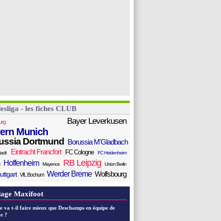
esliga - les fiches CLUB
Bayer Leverkusen
urg
ern Munich
ussia Dortmund
Borussia M'Gladbach
Eintracht Francfort
FC Cologne
tadt
FC Heidenheim
RB Leipzig
Hoffenheim
Mayence
Union Berlin
Werder Breme
Wolfsbourg
uttgart
VfL Bochum
age Maxifoot
e va t-il faire mieux que Deschamps en équipe de
e ?