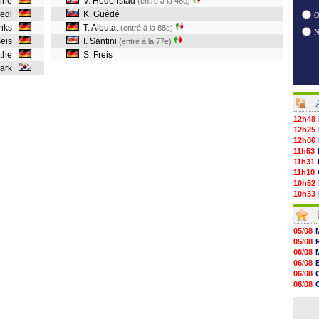
leine
V. Hedenstad
(entré à la 46e)
Pledl
K. Guédé
O
rinks
T. Albutat
(entré à la 88e)
Geis
I. Santini
(entré à la 77e)
öthe
S. Freis
Park
12h48
12h25
12h06
11h53
11h31
11h10
10h52
10h33
10h12
10h09
10h05
05/08
09h44
05/08
09h24
06/08
09h06
06/08
08h44
06/08
08h22
06/08
06/08
06/08
06/08
06/08
06/08