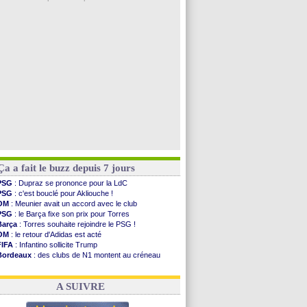
Côte d'Ivoire
: Renard affiche ses ambitions
Rennes
: Haise confirme pour Aït Boudlal
Man City
: Trafford à Leeds pour 47 M€ (off...
Man Utd
: Zirkzee vers la Juventus ?
Amical
: Monaco s'impose contre Getafe
Voir les brèves précédentes
Ça a fait le buzz depuis 7 jours
PSG
: Dupraz se prononce pour la LdC
PSG
: c'est bouclé pour Akliouche !
OM
: Meunier avait un accord avec le club
PSG
: le Barça fixe son prix pour Torres
Barça
: Torres souhaite rejoindre le PSG !
OM
: le retour d'Adidas est acté
FIFA
: Infantino sollicite Trump
Bordeaux
: des clubs de N1 montent au créneau
Argentine
: quand Medina recadre... sa mère
Real
: le démenti de Leipzig pour Diomandé
A SUIVRE