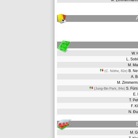
M. Zimmermann
W. 
L. So
M. Ma
B. Ne
(C. Nöthe, 82e
)
A. 
M. Zimmer
S. Für
(Jung-Bin Park, 84e
)
E.
T. P
F. 
N. Đ
M. 