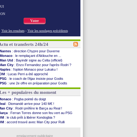
UI
NON
Voter
Voir les resultats
-
Voir les sondages précédents
Actu et transferts 24h/24
Nantes
: direction Chypre pour Duverne
Monaco
: le remplaçant d'Akliouche en ...
Man Utd
: Bayindir signe au Celta (officiel)
Man City
: Enzo Fernandez pour l'après-Rodri ?
Naples
: l'option Monaco pour Lukaku !
OM
: Lucas Perri a été approché
PSG
: le coach de l'Ajax insiste pour Godts
PSG
: une 2e offre en préparation pour Godts
Francfort
: Dina Ebimbe signe à Schalke (off.)
Les + populaires du moment
Strasbourg
: Saïdou Sow prêté à Nantes (off.)
Monaco
: Filipe Luis aimerait garder Balogun
Monaco
: Pogba pointé du doigt
Dortmund
: Newcastle est prévenu pour Nmecha
Real
: Diomandé arrive pour 140 M€ !
Barça
: première offre à 45 M€ pour Rodri ?
Man City
: Rodri préfère le Barça au Real !
Argentine
: le soutien très appuyé à Infantino
Barça
: Ferran Torres donne son feu vert au PSG
Tottenham
: Van de Ven va prolonger
OM
: le club prêt à libérer Kondogbia ?
Barça
: l'agent de Rodri confirme !
OM
: accord trouvé avec Man City pour Rulli
FIFA
: la CAF soutient Infantino
PSG
: l'étonnante rumeur Gusto
CdM 2030
: Rubiales charge Infantino et ...
PSG
: Luis Enrique satisfait malgré tout
Rennes
: Embolo a des pistes alléchantes
emplacement publicitaire