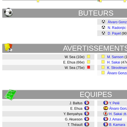
BUTEURS
Álvaro Gonz
N. Radonjic
D. Payet
(9
AVERTISSEMENT
W. Sea (10e)
M. Sanson
(
E. Ehua (66e)
H. Sakai
(47
W. Sea (75e)
K. Strootman
Álvaro Gonz
EQUIPES
J. Baltus
Y. Pelé
E. Ehua
Álvaro Gon
Y. Benyahya
H. Sakai
(
B.
G. Akueson
J. Amavi
T. Théault
B. Kamara