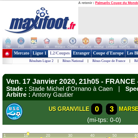
A retenir :
Palmarès Coupe du Mond
OM
PSG
Lyon
Lille
Monaco
Chelsea
Man Utd
Arsenal
Liverpool
ManCity
Ba
+ de clubs
Mercato
Ligue 1
L2/Coupes
Etranger
Coupe d'Europe
Les B
Résultats Ligue 2
|
Résus National
|
Résus Coupe de France
|
Ré
Ven. 17 Janvier 2020, 21h05 - FRANCE
Stade :
Stade Michel d'Ornano à Caen |
Spec
Arbitre :
Antony Gautier
0
3
US GRANVILLE
MARSE
(mi-tps: 0-0)
1
10
20
30
40
50
6