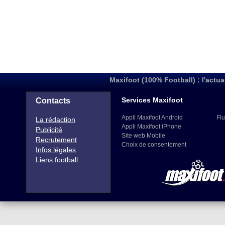
Maxifoot (100% Football) : l'actua
Services Maxifoot
Contacts
Appli Maxifoot Android
Flu
La rédaction
Appli Maxifoot iPhone
Publicité
Site web Mobile
Recrutement
Choix de consentement
Infos légales
Liens football