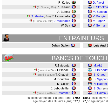
R. Kottoy
D. Payet
R. Theault
K. Strootm
(J. Blondel, 72e)
A. Behma
M. Sanson
R. Lamrabette
V. Rongier
(
S. Martinet
, 84e)
J. Mouaddib
M. Lopez
(T. Chauvin, 89e)
W. Sea
V. Germain
ENTRAINEURS
Johan Gallon
Luís André
BANCS DE TOUCH
R.Bafounta
M. Aké
J. Blondel
D. Benedet
(entré à la 72e)
T. Chauvin
S. Khaoui
(entré à la 89e)
M. Doumbia
S. Ngapan
M. Golitin
N. Radonji
J. Lebouteiller
B. Sarr
(ent
S. Martinet
D. Caleta-
(entré à la 84e)
taille moyenne des titulaires (cm) :
179,6
180,1
: taille moye
age moyen des titulaires (ans) :
27,3
27,5
: age moyen de