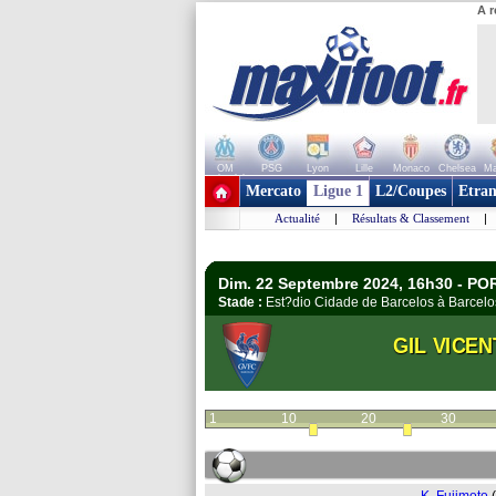
A r
OM
PSG
Lyon
Lille
Monaco
Chelsea
Ma
+ de clubs
Mercato
Ligue 1
L2/Coupes
Etran
Actualité
|
Résultats & Classement
|
Dim. 22 Septembre 2024, 16h30 - PO
Stade :
Est?dio Cidade de Barcelos à Barce
GIL VICEN
1
10
20
30