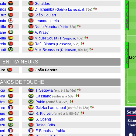
uatu
Geraldes
G
I
L
rlos
D. Tchamba
(
Gaizka Larrazabal
, 73e)
J
V
Cruz
João Goulart
I
C
E
E
moto
Leonardo Lelo
N
Ka
T
tillo
Nuno Moreira
(
Pablo
, 72e)
E
C
bane
A. Kraev
B
oula
Miguel Sousa
(
T. Segovia
, 46e)
To
reia
Raúl Blanco
(
Cassiano
, 58e)
C
A
auê
Max Svensson
(
R. Kluivert
, 90+1e)
S
J
Ba
A
Leon
P
B
ENTRAINEURS
I
A
iro
João Pereira
O
Kl
ANCS DE TOUCHE
L
Pa
rcía
T. Segovia
(entré à la 46e)
C
eira
Cassiano
(entré à la 58e)
S
des
Pablo
(entré à la 72e)
ouré
Gaizka Larrazabal
(entré à la 73e)
Sond
aújo
R. Kluivert
(entré à la 90+1e)
ado
S. Obeng
Zidan
azu
Rafael Brito
Franc
bert
F. Benaissa-Yahia
O