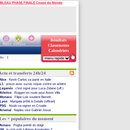
BLEAU PHASE FINALE Coupe du Monde
Résultats
Bayern
Dortmund
Classements
Calendriers
ubs
|
Actu et transferts 24h/24
Nice
: Kevin Carlos va partir en Italie
L1
: prison avec sursis requis contre un arbitre
Leganés
: c'est signé pour Luca Zidane (off.)
Atletico
: Ruggeri en route pour Aston Villa
Monaco
: Filipe Luis soutient Biereth
Lyon
: Mangala prêté à Getafe (officiel)
PSG
: Nsoki va signer en Croatie
Arsenal
: Naples vise Gabriel Jesus
Real
: Mastantuono prêté à la Fiorentina (off.)
Les + populaires du moment
Man City
: accord avec le Barça pour Rodri ?
Rennes
: Haise a prolongé (officiel)
Monaco
: Pogba pointé du doigt
Palace
: Tomiyasu a convaincu (officiel)
OM
: le club prêt à libérer Kondogbia ?