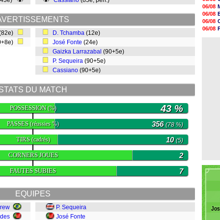
(43e)
Cassiano
(85e, pen.)
16h07
06/08
15h46
06/08
15h41
AVERTISSEMENTS
06/08
15h20
06/08
(82e)
D. Tchamba
(12e)
14h55
06/08
14h38
0+8e)
José Fonte
(24e)
06/08
14h19
Gaizka Larrazabal
(90+5e)
13h56
P. Sequeira
(90+5e)
13h35
13h12
Cassiano
(90+5e)
12h48
12h25
STATS DU MATCH
43 %
POSSESSION
(%)
PASSES
356
(réussies %)
(78 %)
TIRS
10
(cadrés)
(5)
CORNERS JOUES
2
FAUTES SUBIES
7
EQUIPES
rew
P. Sequeira
Jos
ndes
José Fonte