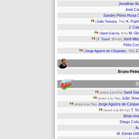
Jonathan B
José Ca
Sandro Plínio Rosa 
K. Fuji
(
João Teixeira
, 76e)
J. Cas
M. G
(
Santi García
, 67e)
Jordi Mb
(
T. Touré
, 90+1e)
Félix Cor
C
(
Jorge Aguirre de Céspedes
, 76e)
Bruno Pinhe
B
Santi Ga
(entré à la 67e)
João Teix
(entré à la 76e)
Jorge Aguirre de Céspe
(entré à la 76e)
T. T
(entré à la 90+1e)
Brian Ar
Diego Coll
K
M. Elimbi Gil