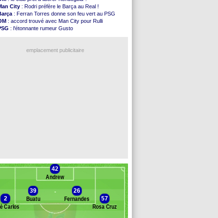
OM
: B. Genesio - "ce n'est pas idéal"
Man City
: Rodri préfère le Barça au Real !
TFC
: Sion Oppong signe pour 4 ans (officiel)
Barça
: Ferran Torres donne son feu vert au PSG
PSG
: Liverpool va proposer 115 M€ pour ...
OM
: accord trouvé avec Man City pour Rulli
Norvège
: la démission d'Infantino réclamée
PSG
: l'étonnante rumeur Gusto
PSG
: Mbaye, deux pistes se détachent
OM
: une offre pour Bulka
Monaco
: Filipe Luis veut remplacer Akliouche
Ouganda
: Owori battu à mort à Kampala
Grenade
: Luca Zidane va changer de club
emplacement publicitaire
Juve
: Zhegrova très clair sur son futur
OM
: Aguerd, le plan B de Naples
Arsenal
: Guimarães a signé son contrat
Nantes
: direction Chypre pour Duverne
Monaco
: le remplaçant d'Akliouche en ...
Voir les brèves précédentes
42
Andrew
39
26
2
57
Buatu
Fernandes
é Carlos
Rosa Cruz