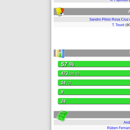
K. Fujimoto
Sandro Plínio Rosa Cruz
T. Touré
(9
57 %
473
(86 %)
14
(3)
9
24
And
Rúben Ferna