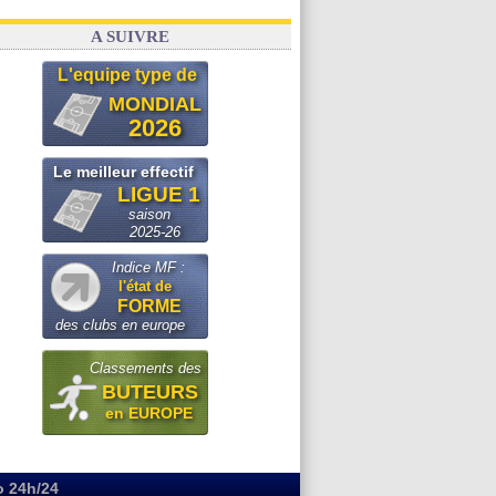
A SUIVRE
L'equipe type de
MONDIAL
2026
Le meilleur effectif
LIGUE 1
saison
2025-26
Indice MF :
l'état de
FORME
des clubs en europe
Classements des
BUTEURS
en EUROPE
o 24h/24