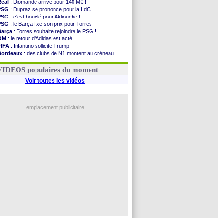
Real
: Diomandé arrive pour 140 M€ !
PSG
: Dupraz se prononce pour la LdC
PSG
: c'est bouclé pour Akliouche !
PSG
: le Barça fixe son prix pour Torres
Barça
: Torres souhaite rejoindre le PSG !
OM
: le retour d'Adidas est acté
FIFA
: Infantino sollicite Trump
Bordeaux
: des clubs de N1 montent au créneau
Argentine
: quand Medina recadre... sa mère
Real
: le démenti de Leipzig pour Diomandé
VIDEOS populaires du moment
Voir toutes les vidéos
emplacement publicitaire