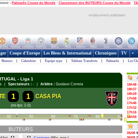
etenir :
Palmarès Coupe du Monde
-
Classement des BUTEURS Coupe du Monde
-
TA
emplacement publicitaire
n Utd
Arsenal
Liverpool
ManCity
Barca
Real
Atletico
Milan
Juve
Inter
Naples
ger
Coupe d'Europe
Les Bleus & International
Chroniques
TV
+
Buteurs
|
Calendrier
|
Equipe type
|
Tableau Transferts
|
Palmarès
|
Les Cl
RTUGAL - Liga 1
los |
Spectateurs :
- |
Arbitre :
Gustavo Correia
18h48
18h37
18h29
1
1
TE
CASA PIA
17h58
17h46
(mi-tps: 1-0)
17h32
17h16
40
50
60
70
80
90
16h59
16h37
16h33
BUTEURS
16h27
05/08
16h22
06/08