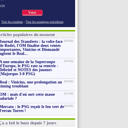
NON
Voter
Voir les resultats
-
Voir les sondages précédents
articles populaires du moment
(06/08)
Journal des Transferts : la volte-face
de Rodri, l'OM finalise deux ventes
importantes, Vinicius et Diomandé
agitent le Real...
(05/08)
A une semaine de la Supercoupe
d'Europe, le PSG rate sa rentrée -
Débrief et NOTES des joueurs
(Majorque 3-0 PSG)
(06/08)
Real : Vinicius, une prolongation au
timing troublant
(07/08)
OM : mais d'où sort cette masse
salariale ?
(06/08)
Mercato : le PSG reçoit le feu vert de
Ferran Torres !
Ça a fait le buzz depuis 7 jours