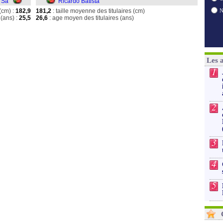
 Sá
Ricardo Batista
(cm) :
182,9
181,2
: taille moyenne des titulaires (cm)
(ans) :
25,5
26,6
: age moyen des titulaires (ans)
Les 
1
2
3
4
5