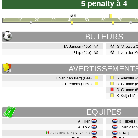
5 penalty à 4
1
10
20
30
40
50
60
70
8
BUTEURS
M. Jansen (40e)
S. Vlietstra 
P. Lip (42e)
T. van der M
AVERTISSEMENT
F. van den Berg (64e)
S. Vlietstra 
J. Riemens (115e)
D. Glumac (
D. Glumac (
K. Keij (115
EQUIPES
A. Flier
R. Hilbers
A. Kolk
T. van der 
A. Netjes
K. Keij
(S. Buitink, 61e)