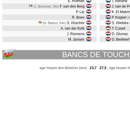
E. Rotman
T. Adnane
F. van den Berg
J. van de P
(J. Bremmer, 79e)
P. Lip
K. El Makri
R. Boes
P. Koppel
(
S. Visscher
S. Vlietstra
(N. Bakker, 84e)
A. van der Kolk
T. Cusell
J. Riemens
D. Glumac
M. Jansen
G. Berkleef
BANCS DE TOUCH
age moyen des titulaires (ans) :
23,7
27,5
: age moyen de