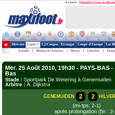
A retenir :
Palmarès Coupe du Mond
OM
PSG
Lyon
Lille
Monaco
Chelsea
Man Utd
Arsenal
Liverpool
ManCity
Ba
+ de clubs
Mercato
Ligue 1
L2/Coupes
Etranger
Coupe d'Europe
Les B
Actualité
|
Résultats & Classement
|
Buteurs
|
Calendrier
|
Equipe
Mer. 25 Août 2010, 19h30 - PAYS-BAS -
Bas
Stade :
Sportpark De Wetering à Genemuide
Arbitre :
A. Dijkstra
2
2
GENEMUIDEN
HILVE
(mi-tps: 2-1)
après prolongation (fin : 2-