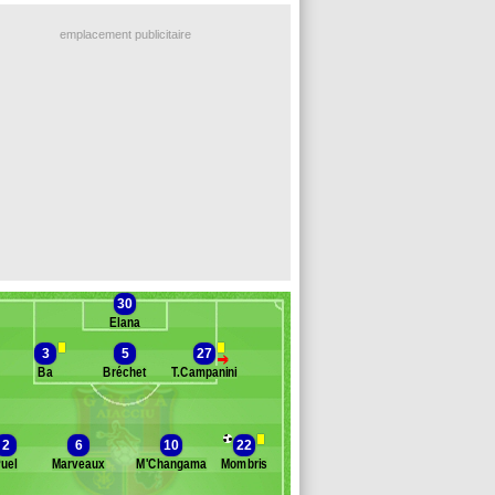
emplacement publicitaire
30
Elana
3
5
27
>
Ba
Bréchet
T.Campanini
Banc des remplaçants
Gaz. Ajaccio
2
6
10
22
as
uel
Marveaux
M'Changama
Mombris
offa