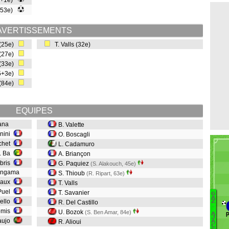
45+1e)
 (53e)
AVERTISSEMENTS
 (25e)
T. Valls (32e)
 (27e)
 (33e)
45+3e)
 (84e)
EQUIPES
lana
B. Valette
nini
O. Boscagli
échet
L. Cadamuro
. Ba
A. Briançon
bris
G. Paquiez
(S. Alakouch, 45e)
hangama
S. Thioub
(R. Ripart, 63e)
eaux
T. Valls
Puel
T. Savanier
G
A
bello
R. Del Castillo
Z
.
Ur
omis
U. Bozok
(S. Ben Amar, 84e)
P
A
J
Tr
raujo
R. Alioui
A
C