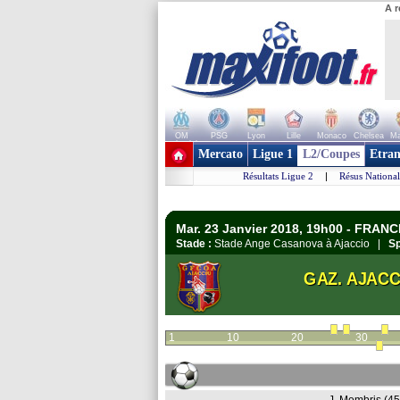
A r
OM
PSG
Lyon
Lille
Monaco
Chelsea
Ma
+ de clubs
Mercato
Ligue 1
L2/Coupes
Etran
Résultats Ligue 2
|
Résus National
Mar. 23 Janvier 2018, 19h00 - FRANC
Stade :
Stade Ange Casanova à Ajaccio |
Sp
GAZ. AJACC
1
10
20
30