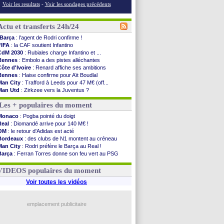
Voir les resultats
-
Voir les sondages précédents
Actu et transferts 24h/24
Barça
: l'agent de Rodri confirme !
FIFA
: la CAF soutient Infantino
CdM 2030
: Rubiales charge Infantino et ...
Rennes
: Embolo a des pistes alléchantes
Côte d'Ivoire
: Renard affiche ses ambitions
Rennes
: Haise confirme pour Aït Boudlal
Man City
: Trafford à Leeds pour 47 M€ (off...
Man Utd
: Zirkzee vers la Juventus ?
Amical
: Monaco s'impose contre Getafe
Les + populaires du moment
Nantes
: Der Zakarian et sa relation avec Kita
OM
: le club prêt à libérer Kondogbia ?
Monaco
: Pogba pointé du doigt
Monaco
: le message touchant d'Akliouche
Real
: Diomandé arrive pour 140 M€ !
FIFA
: Tebas en remet une couche
OM
: le retour d'Adidas est acté
FIFA
: l'UEFA maintient la pression
Bordeaux
: des clubs de N1 montent au créneau
PSG
: Tebas encense Luis Enrique
Man City
: Rodri préfère le Barça au Real !
Real
: Vinicius jusqu'en 2032 (officiel)
Barça
: Ferran Torres donne son feu vert au PSG
Lyon
: Mangala va rejoindre Getafe
PSG
: Liverpool accélère pour Mbaye
OM
: une offre refusée pour Aguerd
PSG
: Luis Enrique satisfait malgré tout
VIDEOS populaires du moment
Real
: c'est confirmé pour Vinicius
Troyes
: Junior Diaz jusqu'en 2030 (officiel)
Voir toutes les vidéos
PSG
: Akliouche a signé (officiel)
OM
: une offre pour Bulka
PSG
: contrat signé pour Akliouche
emplacement publicitaire
Ouganda
: Owori battu à mort à Kampala
Voir les brèves précédentes