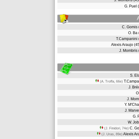
J. Mombris (
G. Puel
C. Gomis
O. Ba
T.Campanini
Alexis Araujo (
J. Mombris
S. E
T.Campa
(A. Troffa, 66e)
J. Br
O
J. Mom
Y. M'C
J. Marv
G. 
W. Jo
C. G
(J. Finidori, 74e)
Alexis A
(J. Uras, 89e)