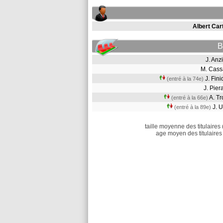
Albert Car
B
J. An
M. Cas
J. Fin
(entré à la 74e)
J. Pie
A. T
(entré à la 66e)
J. 
(entré à la 89e)
taille moyenne des titulaires 
age moyen des titulaires 