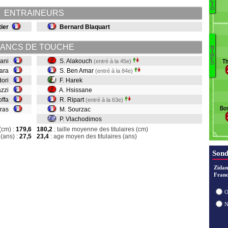
Pi
C
I
Fi
O
ENTRAINEURS
C
tier
Bernard Blaquart
An
ANCS DE TOUCHE
N
I
V
M
E
ziani
S. Alakouch
(entré à la 45e)
Th
S
S
sara
S. Ben Amar
(entré à la 84e)
Ri
idori
F. Harek
H
razzi
A. Hsissane
Ha
roffa
R. Ripart
(entré à la 63e)
B
Bos
Uras
M. Sourzac
A
P. Vlachodimos
(cm) :
179,6
180,2
: taille moyenne des titulaires (cm)
(ans) :
27,5
23,4
: age moyen des titulaires (ans)
Sond
Zidan
Franc
O