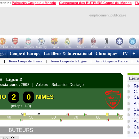
etenir :
Palmarès Coupe du Monde
-
Classement des BUTEURS Coupe du Monde
-
TA
emplacement publicitaire
n Utd
Arsenal
Liverpool
ManCity
Barca
Real
Atletico
Milan
Juve
Inter
Naples
ger
Coupe d'Europe
Les Bleus & International
Chroniques
TV
+
|
Résus Coupe de France
|
Résus Coupe de la Ligue
|
Actu Coupe de France
|
A
Lien
E - Ligue 2
ectateurs :
2998 |
Arbitre :
Sébastien Desiage
Ré
Cl
2
0
IO
NIMES
Ca
Ac
(mi-tps: 1-0)
Ca
Pa
40
50
60
70
80
90
Ac
Ca
BUTEURS
Pa