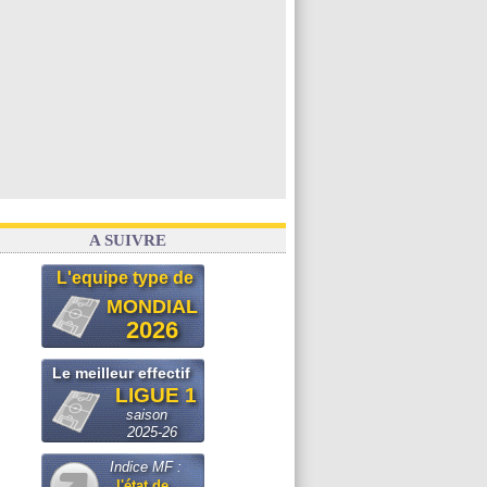
A SUIVRE
L'equipe type de
MONDIAL
2026
Le meilleur effectif
LIGUE 1
saison
2025-26
Indice MF :
l'état de