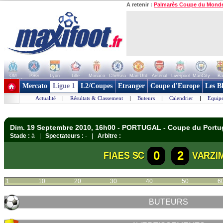
A retenir :
Palmarès Coupe du Mond
OM
PSG
Lyon
Lille
Monaco
Chelsea
Man Utd
Arsenal
Liverpool
ManCity
Ba
+ de clubs
Mercato
Ligue 1
L2/Coupes
Etranger
Coupe d'Europe
Les B
Actualité
|
Résultats & Classement
|
Buteurs
|
Calendrier
|
Equipe
Dim. 19 Septembre 2010, 16h00 - PORTUGAL - Coupe du Portu
Stade :
à |
Spectateurs :
- |
Arbitre :
0
2
FIAES SC
VARZI
1
10
20
30
40
50
6
BUTEURS