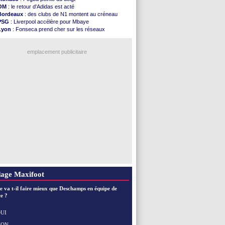
Rennes
: une offre de Fulham pour Aït Boudlal
OM
: le retour d'Adidas est acté
VIDEO
: Thomasson et Cresswell réconciliés
Bordeaux
: des clubs de N1 montent au créneau
Dunkerque
: Nzonzi avait des pistes en L1
PSG
: Liverpool accélère pour Mbaye
Lyon
: Mangala sur le départ
Lyon
: Fonseca prend cher sur les réseaux
Amical
: Arsenal s'incline face au Real Betis
Trabzonspor
: une annonce pour Salah !
Amical
: lourde défaite pour le PSG
EdF
: Infantino complimente Mbappé
Man City
: Maresca flou pour Reijnders
emplacement publicitaire
LdC
: Fenerbahçe prend une belle option
Al-Diriyah
: Mbemba arrive libre (officiel)
Atletico
: le plan d'Alvarez à son retour
Amical
: premier succès pour Brest
VIDEO
: le joli but de Greenwood avec le Fener !
Voir les brèves précédentes
age Maxifoot
e va t-il faire mieux que Deschamps en équipe de
e ?
UI
NON