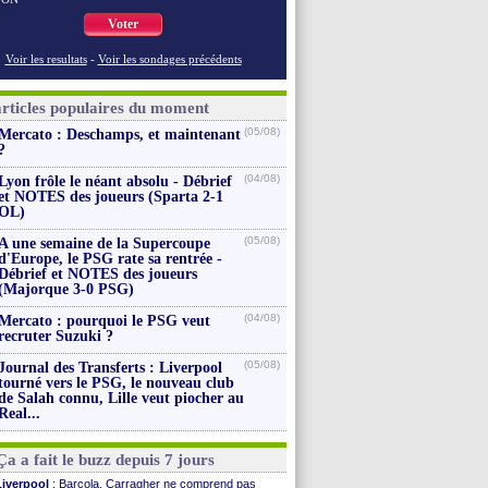
Voter
Voir les resultats
-
Voir les sondages précédents
articles populaires du moment
(05/08)
Mercato : Deschamps, et maintenant
?
(04/08)
Lyon frôle le néant absolu - Débrief
et NOTES des joueurs (Sparta 2-1
OL)
(05/08)
A une semaine de la Supercoupe
d'Europe, le PSG rate sa rentrée -
Débrief et NOTES des joueurs
(Majorque 3-0 PSG)
(04/08)
Mercato : pourquoi le PSG veut
recruter Suzuki ?
(05/08)
Journal des Transferts : Liverpool
tourné vers le PSG, le nouveau club
de Salah connu, Lille veut piocher au
Real...
Ça a fait le buzz depuis 7 jours
Liverpool
: Barcola, Carragher ne comprend pas