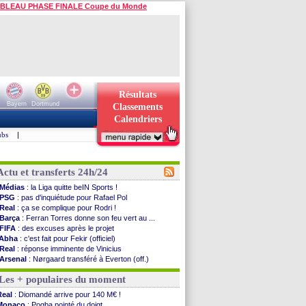
BLEAU PHASE FINALE Coupe du Monde
Résultats
Bayern
Dortmund
Classements
Calendriers
ubs
|
Actu et transferts 24h/24
Médias
: la Liga quitte beIN Sports !
PSG
: pas d'inquiétude pour Rafael Pol
Real
: ça se complique pour Rodri !
Barça
: Ferran Torres donne son feu vert au ...
FIFA
: des excuses après le projet
Abha
: c'est fait pour Fekir (officiel)
Real
: réponse imminente de Vinicius
Arsenal
: Nørgaard transféré à Everton (off.)
Al-Ahli
: Deschamps a discuté !
Les + populaires du moment
PSG
: Luis Enrique satisfait malgré tout
Monaco
: Pogba pointé du doigt
Real
: Diomandé arrive pour 140 M€ !
Rennes
: Zabiri n'est pas fan de la L1
Monaco
: Pogba pointé du doigt