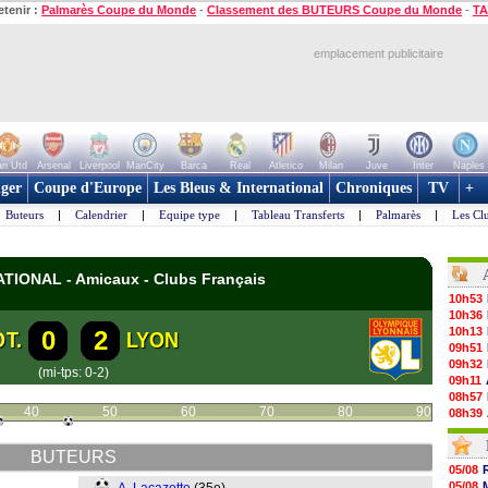
etenir :
Palmarès Coupe du Monde
-
Classement des BUTEURS Coupe du Monde
-
TA
emplacement publicitaire
n Utd
Arsenal
Liverpool
ManCity
Barca
Real
Atletico
Milan
Juve
Inter
Naples
ger
Coupe d'Europe
Les Bleus & International
Chroniques
TV
+
Buteurs
|
Calendrier
|
Equipe type
|
Tableau Transferts
|
Palmarès
|
Les Cl
NATIONAL - Amicaux - Clubs Français
10h53
10h36
10h13
0
2
T.
LYON
09h51
09h32
(mi-tps: 0-2)
09h11
08h57
40
50
60
70
80
90
08h39
08h22
00h06
BUTEURS
05/08
05/08
05/08
05/08