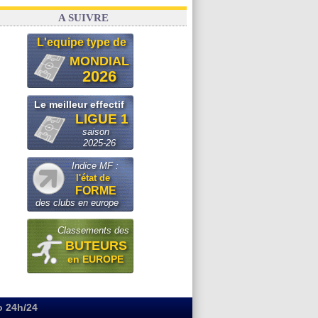
A SUIVRE
L'equipe type de
MONDIAL
2026
Le meilleur effectif
LIGUE 1
saison
2025-26
Indice MF :
l'état de
FORME
des clubs en europe
Classements des
BUTEURS
en EUROPE
o 24h/24