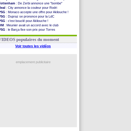
Tottenham
: De Zerbi annonce une "bombe"
Real
: City annonce la couleur pour Rodri
PSG
: Monaco accepte une offre pour Akliouche !
PSG
: Dupraz se prononce pour la LdC
PSG
: c'est bouclé pour Akliouche !
OM
: Meunier avait un accord avec le club
PSG
: le Barça fixe son prix pour Torres
Barça
: Torres souhaite rejoindre le PSG !
FIFA
: Infantino sollicite Trump
VIDEOS populaires du moment
Voir toutes les vidéos
emplacement publicitaire