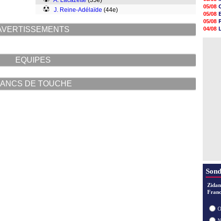
A. Lacazette
(35e)
05/08
05/08
J. Reine-Adélaïde
(44e)
05/08
05/08
05/08
05/08
05/08
AVERTISSEMENTS
04/08
05/08
04/08
05/08
04/08
05/08
05/08
EQUIPES
05/08
05/08
05/08
ANCS DE TOUCHE
05/08
Sond
Zidan
Franc
O