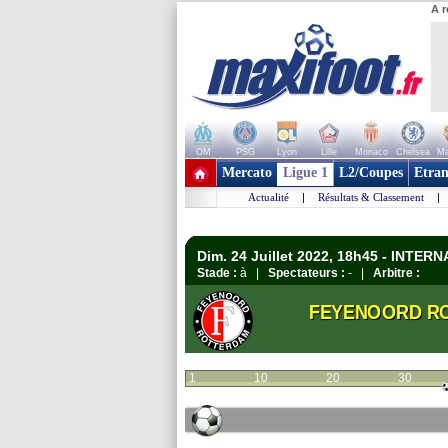
A r
OM
PSG
Lyon
Lille
Monaco
Chelsea
Ma
+ de clubs
Mercato
Ligue 1
L2/Coupes
Etran
Actualité
|
Résultats & Classement
|
Dim. 24 Juillet 2022, 18h45 - INTER
Stade :
à |
Spectateurs :
- |
Arbitre :
FEYENOORD RO
1
10
20
30