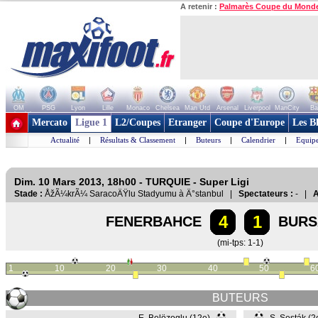
A retenir :
Palmarès Coupe du Mond
OM
PSG
Lyon
Lille
Monaco
Chelsea
Man Utd
Arsenal
Liverpool
ManCity
Ba
+ de clubs
Mercato
Ligue 1
L2/Coupes
Etranger
Coupe d'Europe
Les B
Actualité
|
Résultats & Classement
|
Buteurs
|
Calendrier
|
Equipe
Dim. 10 Mars 2013, 18h00 - TURQUIE - Super Ligi
Stade :
ÅžÃ¼krÃ¼ SaracoÄŸlu Stadyumu à Ä°stanbul |
Spectateurs :
- |
A
4
1
FENERBAHCE
BURS
(mi-tps: 1-1)
1
10
20
30
40
50
6
BUTEURS