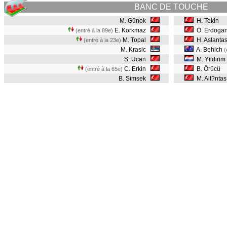
BANC DE TOUCHE
M. Günok
H. Tekin
E. Korkmaz
Ö. Erdoga
(entré à la 89e)
M. Topal
H. Aslanta
(entré à la 23e)
M. Krasic
A. Behich
(
S. Ucan
M. Yildirim
C. Erkin
B. Örücü
(entré à la 65e)
B. Simsek
M. Alt?nta