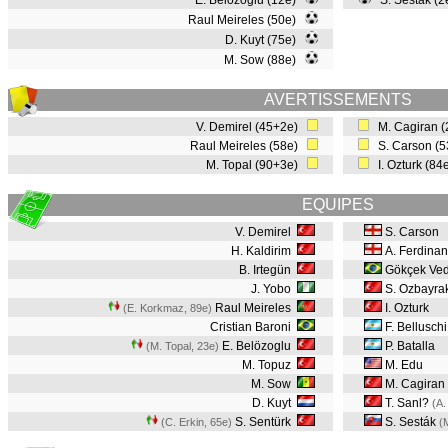
E. Belözoglu (12e)
S. Sesták (
Raul Meireles (50e)
D. Kuyt (75e)
M. Sow (88e)
AVERTISSEMENTS
V. Demirel (45+2e)
M. Cagiran 
Raul Meireles (58e)
S. Carson (
M. Topal (90+3e)
I. Ozturk (84
EQUIPES
V. Demirel
S. Carson
H. Kaldirim
A. Ferdina
B. Irtegün
Gökçek Ved
J. Yobo
S. Ozbayrak
Raul Meireles
I. Ozturk
(E. Korkmaz, 89e
)
Cristian Baroni
F. Belluschi
E. Belözoglu
P. Batalla
(M. Topal, 23e
)
M. Topuz
M. Edu
M. Sow
M. Cagiran
D. Kuyt
T. Sanl?
(A.
S. Sentürk
S. Sesták
(C. Erkin, 65e
)
(