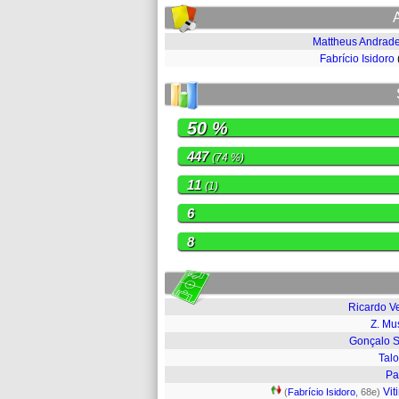
Mattheus Andrad
Fabrício Isidoro
50 %
447
(74 %)
11
(1)
6
8
Ricardo V
Z. Mu
Gonçalo S
Tal
Pa
Vit
(
Fabrício Isidoro
, 68e)