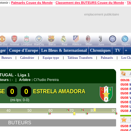
etenir :
Palmarès Coupe du Monde
-
Classement des BUTEURS Coupe du Monde
-
TA
emplacement publicitaire
n Utd
Arsenal
Liverpool
ManCity
Barca
Real
Atletico
Milan
Juve
Inter
Naples
ger
Coupe d'Europe
Les Bleus & International
Chroniques
TV
+
Buteurs
|
Calendrier
|
Equipe type
|
Tableau Transferts
|
Palmarès
|
Les Cl
TUGAL - Liga 1
teurs :
- |
Arbitre :
Cl?udio Pereira
00h06
05/08
05/08
0
0
SE
ESTRELA AMADORA
05/08
05/08
(mi-tps: 0-0)
05/08
05/08
40
50
60
70
80
90
05/08
05/08
05/08
BUTEURS
05/08
05/08
05/08
05/08