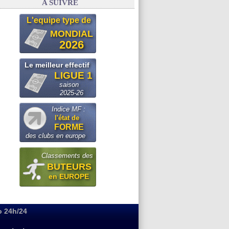
A SUIVRE
L'equipe type de
MONDIAL
2026
Le meilleur effectif
LIGUE 1
saison
2025-26
Indice MF :
l'état de
FORME
des clubs en europe
Classements des
BUTEURS
en EUROPE
o 24h/24