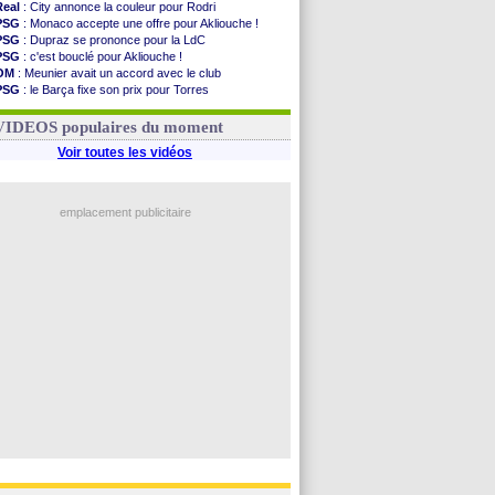
Real
: City annonce la couleur pour Rodri
PSG
: Monaco accepte une offre pour Akliouche !
PSG
: Dupraz se prononce pour la LdC
PSG
: c'est bouclé pour Akliouche !
OM
: Meunier avait un accord avec le club
PSG
: le Barça fixe son prix pour Torres
OM
: accord de principe entre Rulli et Man City
Barça
: Torres souhaite rejoindre le PSG !
VIDEOS populaires du moment
Voir toutes les vidéos
emplacement publicitaire