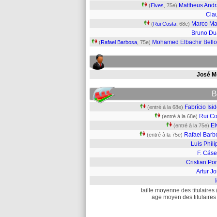
Mattheus And
(
Elves
, 75e)
Cla
Marco Ma
(
Rui Costa
, 68e)
Bruno Du
Mohamed Elbachir Bell
(
Rafael Barbosa
, 75e)
José M
B
Fabrício Isi
(entré à la 68e)
Rui Co
(entré à la 68e)
El
(entré à la 75e)
Rafael Barb
(entré à la 75e)
Luis Phil
F. Cáse
Cristian Po
Artur J
taille moyenne des titulaires 
age moyen des titulaires 