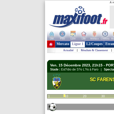
A r
OM
PSG
Lyon
Lille
Monaco
Chelsea
Ma
+ de clubs
Mercato
Ligue 1
L2/Coupes
Etran
Actualité
|
Résultats & Classement
|
Ven. 15 Décembre 2023, 21h15 - POR
Stade :
Est?dio de S?o L?is à Faro |
Specta
SC FAREN
1
10
20
30