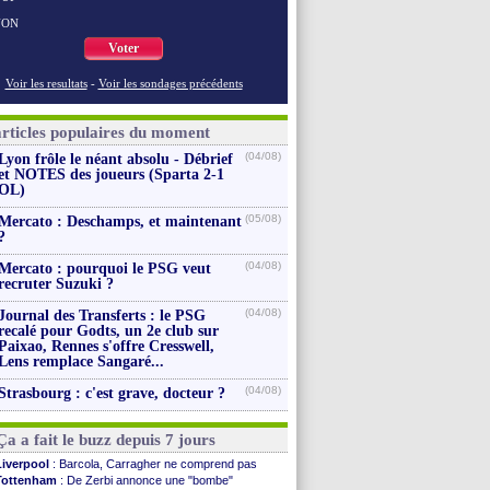
NON
Voter
Voir les resultats
-
Voir les sondages précédents
articles populaires du moment
(04/08)
Lyon frôle le néant absolu - Débrief
et NOTES des joueurs (Sparta 2-1
OL)
(05/08)
Mercato : Deschamps, et maintenant
?
(04/08)
Mercato : pourquoi le PSG veut
recruter Suzuki ?
(04/08)
Journal des Transferts : le PSG
recalé pour Godts, un 2e club sur
Paixao, Rennes s'offre Cresswell,
Lens remplace Sangaré...
(04/08)
Strasbourg : c'est grave, docteur ?
Ça a fait le buzz depuis 7 jours
Liverpool
: Barcola, Carragher ne comprend pas
Tottenham
: De Zerbi annonce une "bombe"