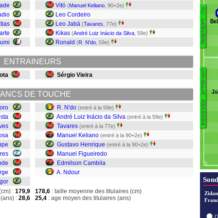
rade
Vitó
(
Manuel Keliano
, 90+2e)
S
C
udio
Leo Cordeiro
Bel
F
tias
Leo Jabá
(
Tavares
, 77e)
Ig
A
R
E
arte
Kikas
(
André Luiz Inácio da Silva
, 59e)
A
N
S
oumi
Ronald
C
(
R. N'do
, 59e)
E
C
L
ENTRAINEURS
B
E
Ba
ota
Sérgio Vieira
S
El
T
R
N
E
R
L
Jo
ANCS DE TOUCHE
A
F
A
M
doro
R. N'do
(entré à la 59e)
A
D
sta
André Luiz Inácio da Silva
(entré à la 59e)
O
R
M
A
ves
Tavares
(entré à la 77e)
T
osa
Manuel Keliano
(entré à la 90+2e)
I
ippe
Gustavo Henrique
(entré à la 90+2e)
R.
res
Manuel Figueiredo
nde
Edmilson Cambila
orge
A. Ndour
Sond
Igor
(cm) :
179,9
178,6
: taille moyenne des titulaires (cm)
Zidan
(ans) :
28,6
25,4
: age moyen des titulaires (ans)
Franc
O