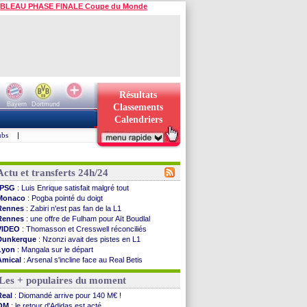
BLEAU PHASE FINALE Coupe du Monde
Résultats
Bayern
Dortmund
Classements
Calendriers
ubs
|
Actu et transferts 24h/24
PSG
: Luis Enrique satisfait malgré tout
Monaco
: Pogba pointé du doigt
Rennes
: Zabiri n'est pas fan de la L1
Rennes
: une offre de Fulham pour Aït Boudlal
VIDEO
: Thomasson et Cresswell réconciliés
Dunkerque
: Nzonzi avait des pistes en L1
Lyon
: Mangala sur le départ
Amical
: Arsenal s'incline face au Real Betis
Amical
: lourde défaite pour le PSG
Les + populaires du moment
Man City
: Maresca flou pour Reijnders
LdC
: Fenerbahçe prend une belle option
Real
: Diomandé arrive pour 140 M€ !
Al-Diriyah
: Mbemba arrive libre (officiel)
OM
: le retour d'Adidas est acté