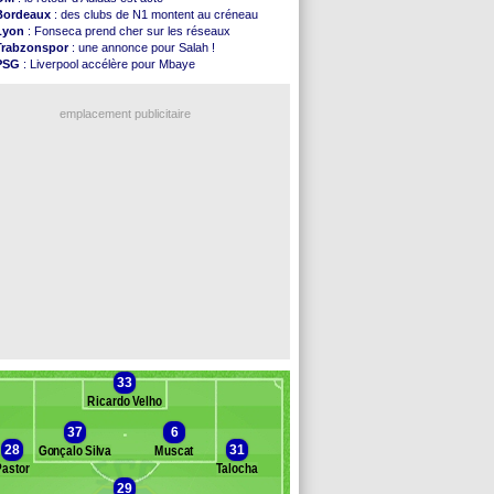
Atletico
: le plan d'Alvarez à son retour
Bordeaux
: des clubs de N1 montent au créneau
Amical
: premier succès pour Brest
Lyon
: Fonseca prend cher sur les réseaux
VIDEO
: le joli but de Greenwood avec le Fener !
Trabzonspor
: une annonce pour Salah !
CdM 2030
: une promesse d'Infantino au Maroc ...
PSG
: Liverpool accélère pour Mbaye
PSG
: la compo pour le premier match amical
EdF
: Infantino complimente Mbappé
Newcastle
: Jaissle est le nouveau coach (off.)
Nice
: 3 joueurs écartés du groupe pro
Real
: une nouvelle offre pour Vinicius
emplacement publicitaire
Amical
: l'OM domine Al-Shahaniya
Monaco
: Cabral a prolongé (officiel)
Atletico
: Molina va signer à la Roma
Real
: Diomandé arrive pour 140 M€ !
Arsenal
: Havertz en veut encore plus
Voir les brèves précédentes
33
Ricardo Velho
37
6
28
31
Gonçalo Silva
Muscat
Pastor
Talocha
29