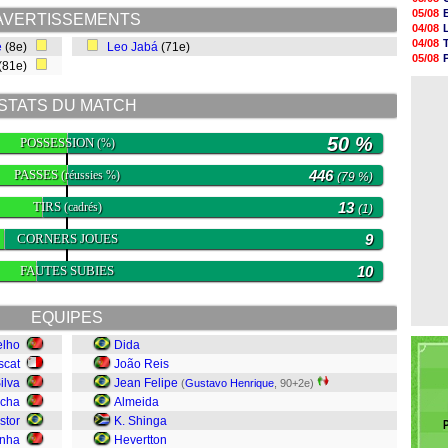
05/08
05/08
AVERTISSEMENTS
05/08
04/08
05/08
04/08
e
(8e)
Leo Jabá
(71e)
05/08
05/08
(81e)
05/08
04/08
05/08
04/08
05/08
STATS DU MATCH
05/08
05/08
50 %
POSSESSION
05/08
(%)
05/08
05/08
PASSES
446
(réussies %)
(79 %)
TIRS
13
(cadrés)
(1)
CORNERS JOUES
9
FAUTES SUBIES
10
EQUIPES
elho
Dida
scat
João Reis
ilva
Jean Felipe
(
Gustavo Henrique
, 90+2e)
ocha
Almeida
stor
K. Shinga
inha
Hevertton