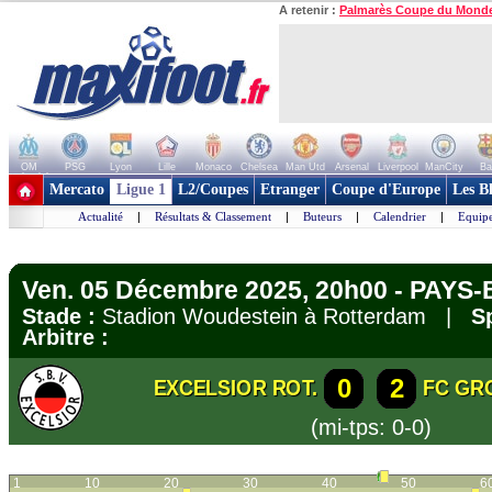
A retenir :
Palmarès Coupe du Mond
OM
PSG
Lyon
Lille
Monaco
Chelsea
Man Utd
Arsenal
Liverpool
ManCity
Ba
+ de clubs
Mercato
Ligue 1
L2/Coupes
Etranger
Coupe d'Europe
Les B
Actualité
|
Résultats & Classement
|
Buteurs
|
Calendrier
|
Equipe
Ven. 05 Décembre 2025, 20h00 - PAYS-B
Stade :
Stadion Woudestein à Rotterdam |
S
Arbitre :
0
2
EXCELSIOR ROT.
FC GR
(mi-tps: 0-0)
1
10
20
30
40
50
6