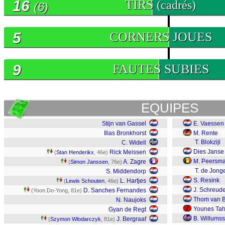
16
TIRS
(cadrés)
(6)
5
CORNERS JOUES
9
FAUTES SUBIES
EQUIPES
Stijn van Gassel
E. Vaessen
Ilias Bronkhorst
M. Rente
T. Blokzijl
C. Widell
Dies Janse
Rick Meissen
(
Stan Henderikx
, 46e)
M. Peersm
A. Zagre
(
Simon Janssen
, 76e)
T. de Jong
S. Middendorp
S. Resink
L. Hartjes
(
Lewis Schouten
, 46e)
J. Schreud
D. Sanches Fernandes
(Yoon Do-Yong, 81e)
Thom van 
N. Naujoks
Younes Ta
Gyan de Regt
B. Willums
J. Bergraaf
(
Szymon Wlodarczyk
, 81e)