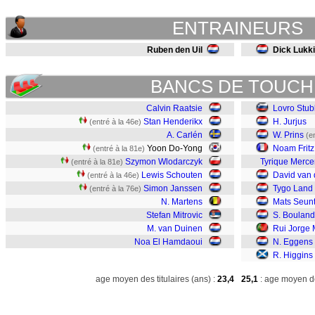
ENTRAINEURS
Ruben den Uil
Dick Lukk
BANCS DE TOUCH
Calvin Raatsie
Lovro Stubl
Stan Henderikx
H. Jurjus
(entré à la 46e)
A. Carlén
W. Prins
(e
Yoon Do-Yong
Noam Frit
(entré à la 81e)
Szymon Wlodarczyk
Tyrique Merce
(entré à la 81e)
Lewis Schouten
David van 
(entré à la 46e)
Simon Janssen
Tygo Land
(entré à la 76e)
N. Martens
Mats Seunt
Stefan Mitrovic
S. Bouland
M. van Duinen
Rui Jorge
Noa El Hamdaoui
N. Eggens
R. Higgins
age moyen des titulaires (ans) :
23,4
25,1
: age moyen de