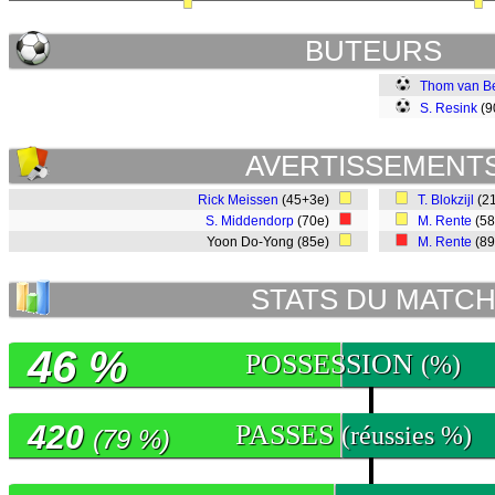
BUTEURS
Thom van B
S. Resink
(9
AVERTISSEMENT
Rick Meissen
(45+3e)
T. Blokzijl
(2
S. Middendorp
(70e)
M. Rente
(5
Yoon Do-Yong (85e)
M. Rente
(8
STATS DU MATC
46 %
POSSESSION
(%)
420
PASSES
(réussies %)
(79 %)