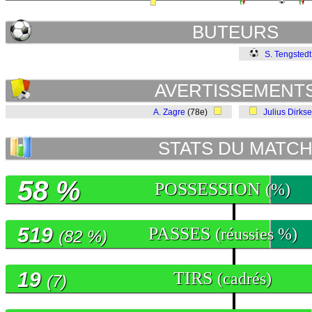
BUTEURS
S. Tengstedt
AVERTISSEMENT
A. Zagre
(78e)
Julius Dirks
STATS DU MATC
58 %
POSSESSION
(%)
519
PASSES
(réussies %)
(82 %)
19
TIRS
(cadrés)
(7)