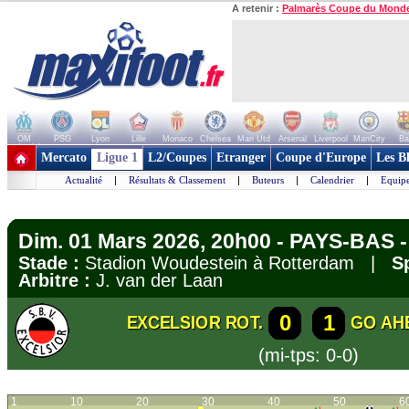
A retenir :
Palmarès Coupe du Mond
OM
PSG
Lyon
Lille
Monaco
Chelsea
Man Utd
Arsenal
Liverpool
ManCity
Ba
+ de clubs
Mercato
Ligue 1
L2/Coupes
Etranger
Coupe d'Europe
Les B
Actualité
|
Résultats & Classement
|
Buteurs
|
Calendrier
|
Equipe
Dim. 01 Mars 2026, 20h00 - PAYS-BAS - 
Stade :
Stadion Woudestein à Rotterdam |
S
Arbitre :
J. van der Laan
0
1
EXCELSIOR ROT.
GO AH
(mi-tps: 0-0)
1
10
20
30
40
50
6