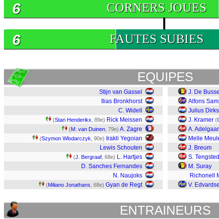
6
CORNERS JOUES
6
FAUTES SUBIES
EQUIPES
Stijn van Gassel
J. De Buss
Ilias Bronkhorst
Alfons Sam
C. Widell
Julius Dirk
Rick Meissen
J. Kramer
(
Stan Henderikx
, 89e)
(
A. Zagre
A. Adelgaa
(
M. van Duinen
, 79e)
Irakli Yegoian
Melle Meul
(
Szymon Wlodarczyk
, 90e)
Lewis Schouten
J. Breum
L. Hartjes
S. Tengsted
(
J. Bergraaf
, 68e)
D. Sanches Fernandes
M. Suray
N. Naujoks
Richonell 
Gyan de Regt
V. Edvards
(
Miliano Jonathans
, 68e)
ENTRAINEURS