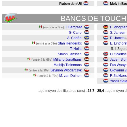
Ruben den Uil
Melvin Boe
BANCS DE TOUCH
J. Bergraaf
L. Plogma
(entré à la 68e)
G. Cairo
S. Jansen
A. Carlén
D. James
(
Stan Henderikx
E. Linthors
(entré à la 89e)
T. Holla
S. I. Sigur
Simon Janssen
O. Siverts
Miliano Jonathans
Jaden Slor
(entré à la 68e)
Mathijs Tielemans
Eus Waaye
Szymon Wlodarczyk
Giovanni 
(entré à la 90e)
M. van Duinen
F. Stokkers
(entré à la 79e)
Yassir Sa
age moyen des titulaires (ans) :
23,7
25,4
: age moyen de