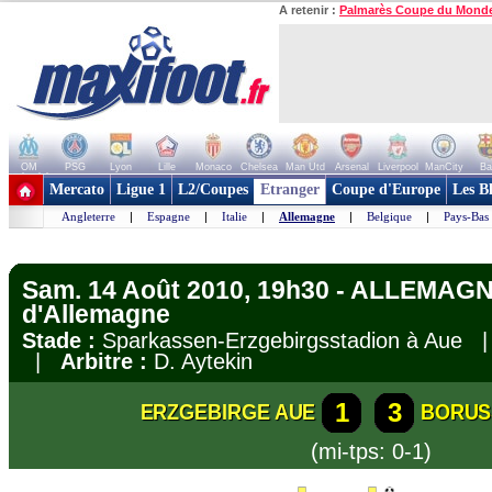
A retenir :
Palmarès Coupe du Mond
OM
PSG
Lyon
Lille
Monaco
Chelsea
Man Utd
Arsenal
Liverpool
ManCity
Ba
+ de clubs
Mercato
Ligue 1
L2/Coupes
Etranger
Coupe d'Europe
Les B
Angleterre
|
Espagne
|
Italie
|
Allemagne
|
Belgique
|
Pays-Bas
Sam. 14 Août 2010, 19h30 - ALLEMAGN
d'Allemagne
Stade :
Sparkassen-Erzgebirgsstadion à Aue
|
Arbitre :
D. Aytekin
1
3
ERZGEBIRGE AUE
BORUS
(mi-tps: 0-1)