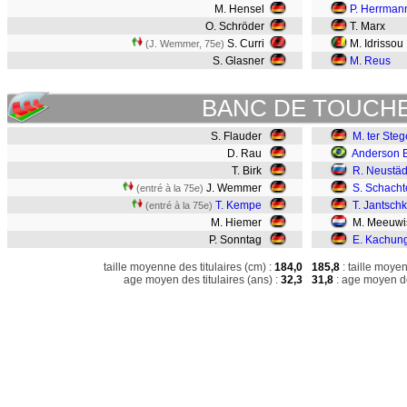
M. Hensel
P. Herrman
O. Schröder
T. Marx
S. Curri
M. Idrissou
(J. Wemmer, 75e)
S. Glasner
M. Reus
BANC DE TOUCH
S. Flauder
M. ter Ste
D. Rau
Anderson
T. Birk
R. Neustäd
J. Wemmer
S. Schacht
(entré à la 75e)
T. Kempe
T. Jantsch
(entré à la 75e)
M. Hiemer
M. Meeuwi
P. Sonntag
E. Kachun
taille moyenne des titulaires (cm) :
184,0
185,8
: taille moye
age moyen des titulaires (ans) :
32,3
31,8
: age moyen de