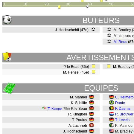
1
10
20
30
40
50
6
BUTEURS
J. Hochscheidt (47e)
M. Bradley 
M. Idrissou 
M. Reus
(87
AVERTISSEMENT
P. le Beau (36e)
M. Bradley (
M. Hensel (45e)
EQUIPES
M. Männel
C. Heimero
K. Schlitte
Dante
P. le Beau
F. Daems
(
T. Kempe
, 75e)
R. Klingbeil
R. Brouwer
T. Paulus
T. Levels
A. Lachheb
K. Matmou
J. Hochscheidt
M. Bradley