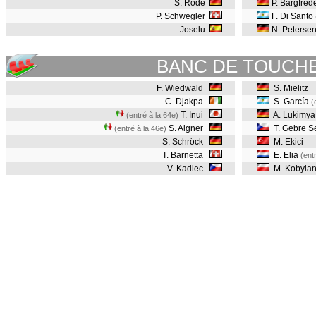
S. Rode
P. Bargfred
P. Schwegler
F. Di Santo
Joselu
N. Peterse
BANC DE TOUCH
F. Wiedwald
S. Mielitz
C. Djakpa
S. García
(
T. Inui
A. Lukimya
(entré à la 64e)
S. Aigner
T. Gebre S
(entré à la 46e)
S. Schröck
M. Ekici
T. Barnetta
E. Elia
(ent
V. Kadlec
M. Kobylan