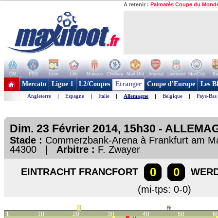
A retenir :
Palmarès Coupe du Mond
OM
PSG
Lyon
Lille
Monaco
Chelsea
Man Utd
Arsenal
Liverpool
ManCity
Ba
+ de clubs
Mercato
Ligue 1
L2/Coupes
Etranger
Coupe d'Europe
Les B
Angleterre
|
Espagne
|
Italie
|
Allemagne
|
Belgique
|
Pays-Bas
Dim. 23 Février 2014, 15h30 - ALLEMA
Stade :
Commerzbank-Arena à Frankfurt am 
44300 |
Arbitre :
F. Zwayer
0
0
EINTRACHT FRANCFORT
WERD
(mi-tps: 0-0)
1
10
20
30
40
50
6