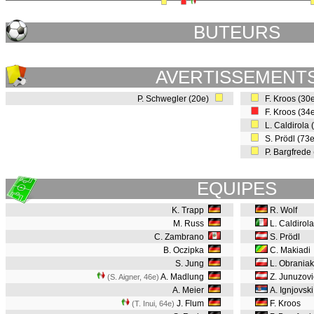
BUTEURS
AVERTISSEMENT
P. Schwegler (20e)
F. Kroos (30
F. Kroos (34
L. Caldirola
S. Prödl (73
P. Bargfrede
EQUIPES
K. Trapp
R. Wolf
M. Russ
L. Caldirola
C. Zambrano
S. Prödl
B. Oczipka
C. Makiadi
S. Jung
L. Obrania
A. Madlung
Z. Junuzovi
(S. Aigner, 46e
)
A. Meier
A. Ignjovski
J. Flum
F. Kroos
(T. Inui, 64e
)