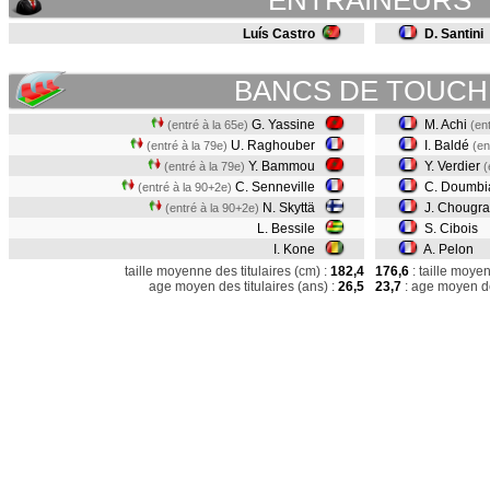
ENTRAINEURS
Luís Castro
D. Santini
BANCS DE TOUCH
G. Yassine
M. Achi
(entré à la 65e)
(en
U. Raghouber
I. Baldé
(entré à la 79e)
(en
Y. Bammou
Y. Verdier
(entré à la 79e)
(
C. Senneville
C. Doumb
(entré à la 90+2e)
N. Skyttä
J. Chougra
(entré à la 90+2e)
L. Bessile
S. Cibois
I. Kone
A. Pelon
taille moyenne des titulaires (cm) :
182,4
176,6
: taille moye
age moyen des titulaires (ans) :
26,5
23,7
: age moyen de