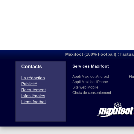
Maxifoot (100% Football) : l'actua
Services Maxifoot
Contacts
Appli Maxifoot Android
Flu
La rédaction
Appli Maxifoot iPhone
Publicité
Site web Mobile
Recrutement
Choix de consentement
Infos légales
Liens football