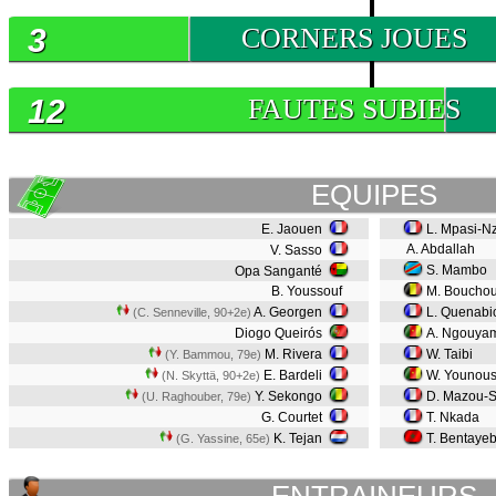
3
CORNERS JOUES
12
FAUTES SUBIES
EQUIPES
E. Jaouen
L. Mpasi-N
A. Abdallah
V. Sasso
S. Mambo
Opa Sanganté
B. Youssouf
M. Bouchou
A. Georgen
L. Quenabi
(C. Senneville, 90+2e)
Diogo Queirós
A. Ngouya
M. Rivera
W. Taibi
(Y. Bammou, 79e)
E. Bardeli
W. Younou
(N. Skyttä, 90+2e)
Y. Sekongo
D. Mazou-
(U. Raghouber, 79e)
G. Courtet
T. Nkada
K. Tejan
T. Bentaye
(G. Yassine, 65e)