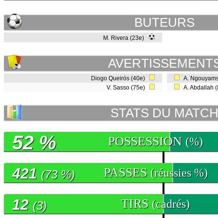
BUTEURS
M. Rivera (23e)
AVERTISSEMENT
Diogo Queirós (40e)
A. Ngouyams
V. Sasso (75e)
A. Abdallah 
STATS DU MATC
52 %
POSSESSION
(%)
421
PASSES
(réussies %)
(73 %)
12
TIRS
(cadrés)
(3)