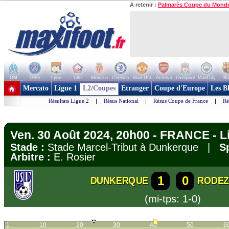
A retenir :
Palmarès Coupe du Mond
OM
PSG
Lyon
Lille
Monaco
Chelsea
Man Utd
Arsenal
Liverpool
ManCity
Ba
+ de clubs
Mercato
Ligue 1
L2/Coupes
Etranger
Coupe d'Europe
Les B
Résultats Ligue 2
|
Résus National
|
Résus Coupe de France
|
Ré
Ven. 30 Août 2024, 20h00 - FRANCE - L
Stade :
Stade Marcel-Tribut à Dunkerque |
S
Arbitre :
E. Rosier
1
0
DUNKERQUE
RODE
(mi-tps: 1-0)
1
10
20
30
40
50
6