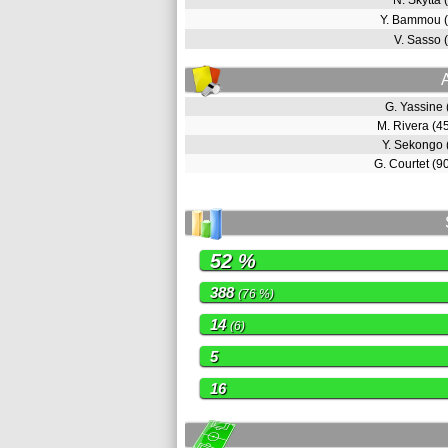
N. Skyttä
Y. Bammou 
V. Sasso
G. Yassine
M. Rivera (
Y. Sekongo
G. Courtet (
52 %
388
(76 %)
14
(6)
5
16