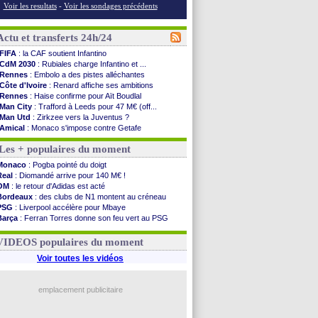
Voir les resultats
-
Voir les sondages précédents
Actu et transferts 24h/24
FIFA
: la CAF soutient Infantino
CdM 2030
: Rubiales charge Infantino et ...
Rennes
: Embolo a des pistes alléchantes
Côte d'Ivoire
: Renard affiche ses ambitions
Rennes
: Haise confirme pour Aït Boudlal
Man City
: Trafford à Leeds pour 47 M€ (off...
Man Utd
: Zirkzee vers la Juventus ?
Amical
: Monaco s'impose contre Getafe
Nantes
: Der Zakarian et sa relation avec Kita
Les + populaires du moment
OM
: le club prêt à libérer Kondogbia ?
Monaco
: le message touchant d'Akliouche
Monaco
: Pogba pointé du doigt
FIFA
: Tebas en remet une couche
Real
: Diomandé arrive pour 140 M€ !
FIFA
: l'UEFA maintient la pression
OM
: le retour d'Adidas est acté
PSG
: Tebas encense Luis Enrique
Bordeaux
: des clubs de N1 montent au créneau
Real
: Vinicius jusqu'en 2032 (officiel)
PSG
: Liverpool accélère pour Mbaye
Lyon
: Mangala va rejoindre Getafe
Barça
: Ferran Torres donne son feu vert au PSG
OM
: une offre refusée pour Aguerd
PSG
: Luis Enrique satisfait malgré tout
Real
: c'est confirmé pour Vinicius
Man City
: Rodri préfère le Barça au Real !
VIDEOS populaires du moment
Troyes
: Junior Diaz jusqu'en 2030 (officiel)
PSG
: Akliouche a signé (officiel)
Voir toutes les vidéos
OM
: une offre pour Bulka
PSG
: contrat signé pour Akliouche
Ouganda
: Owori battu à mort à Kampala
emplacement publicitaire
Arsenal
: Arteta veut créer une dynastie
Voir les brèves précédentes