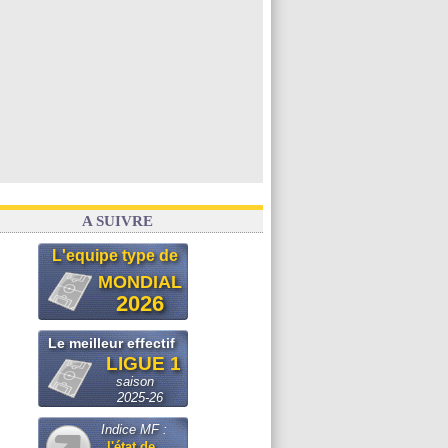
A SUIVRE
L'equipe type de
MONDIAL
2026
Le meilleur effectif
LIGUE 1
saison
2025-26
Indice MF :
l'état de