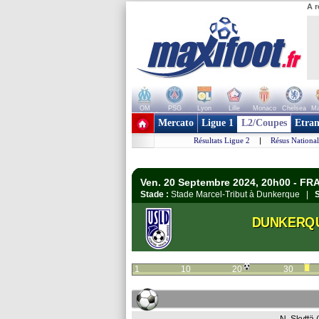
A r
OM
PSG
Lyon
Lille
Monaco
Chelsea
Ma
+ de clubs
Mercato
Ligue 1
L2/Coupes
Etran
Résultats Ligue 2
|
Résus National
Ven. 20 Septembre 2024, 20h00 - FR
Stade :
Stade Marcel-Tribut à Dunkerque |
S
DUNKERQ
1
10
20
30