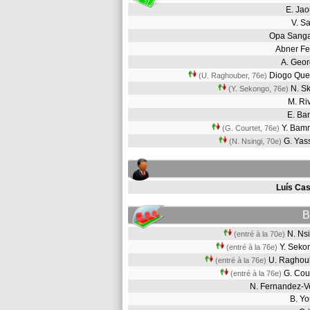
E. Ja
V. S
Opa Sang
Abner F
A. Geo
Diogo Que
(U. Raghouber, 76e)
N. S
(Y. Sekongo, 76e)
M. R
E. Ba
Y. Ba
(G. Courtet, 76e)
G. Yas
(N. Nsingi, 70e)
Luís Cas
B
N. Ns
(entré à la 70e)
Y. Sek
(entré à la 76e)
U. Ragho
(entré à la 76e)
G. Cou
(entré à la 76e)
N. Fernandez-
B. Y