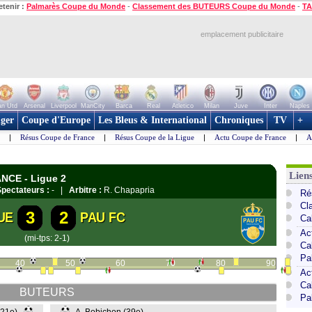
etenir :
Palmarès Coupe du Monde
-
Classement des BUTEURS Coupe du Monde
-
TA
emplacement publicitaire
n Utd
Arsenal
Liverpool
ManCity
Barca
Real
Atletico
Milan
Juve
Inter
Naples
ger
Coupe d'Europe
Les Bleus & International
Chroniques
TV
+
|
Résus Coupe de France
|
Résus Coupe de la Ligue
|
Actu Coupe de France
|
A
Lien
ANCE - Ligue 2
pectateurs :
- |
Arbitre :
R. Chapapria
Ré
Cl
3
2
UE
PAU FC
Ca
Ac
(mi-tps: 2-1)
Ca
Pa
40
50
60
70
80
90
Ac
Ca
BUTEURS
Pa