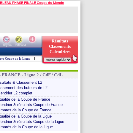
BLEAU PHASE FINALE Coupe du Monde
Résultats
Bayern
Dortmund
Classements
Calendriers
ctu Coupe de la Ligue
|
s FRANCE - Ligue 2 / CdF / CdL
sultats & Classement L2
assement des buteurs de L2
lendrier L2 complet
tualité de la Coupe de France
lendrier & résultats Coupe de France
lmarès de la Coupe de France
tualité de la Coupe de la Ligue
lendrier & résultats Coupe de la Ligue
lmarès de la Coupe de la Ligue