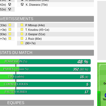
 (21e)
A. Bobichon (39e)
(42e)
K. Diawara (75e)
 (52e)
AVERTISSEMENTS
 (33e)
P. Mboup (44e)
45+3e)
T. Koudou (45+1e)
 (83e)
J. Gaspar (51e)
90+7e)
J. Ruiz (80e)
(90+7e)
STATS DU MATCH
48 %
POSSESSION
(%)
PASSES
352
(réussies %)
(80 %)
TIRS
15
(cadrés)
(4)
G
CORNERS JOUES
5
FAUTES SUBIES
17
D
U
N
Ya
K
Or
E
EQUIPES
R
Y
Q