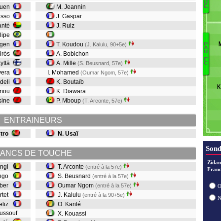
U
ouen
M. Jeannin
E
F
asso
J. Gaspar
Co
anté
J. Ruiz
R
S
elipe
Ns
rgen
T. Koudou
(J. Kalulu, 90+5e)
P
A
P
U
irós
A. Bobichon
F
K
kyttä
A. Mille
(S. Beusnard, 57e)
C
Ka
ivera
I. Mohamed
(Oumar Ngom, 57e)
rdeli
K. Boutaïb
K
N
mmou
K. Diawara
B
sine
P. Mboup
(T. Arconte, 57e)
A
ENTRAINEURS
tro
N. Usaï
Sond
ANCS DE TOUCHE
Zidan
ingi
T. Arconte
(entré à la 57e)
Franc
ongo
S. Beusnard
(entré à la 57e)
uber
Oumar Ngom
(entré à la 57e)
O
rtet
J. Kalulu
(entré à la 90+5e)
Veliz
O. Kanté
oussouf
X. Kouassi