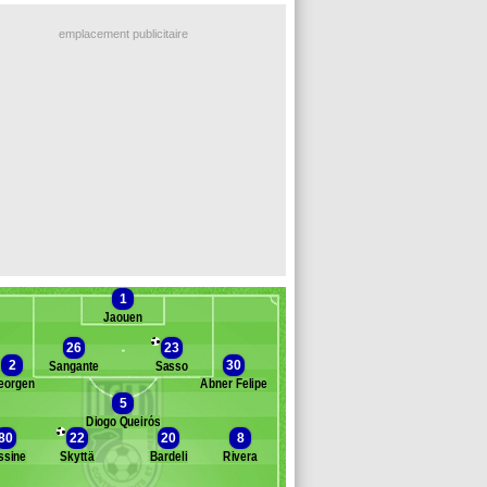
emplacement publicitaire
1
Jaouen
26
23
2
30
Sangante
Sasso
eorgen
Abner Felipe
5
Diogo Queirós
Banc des remplaçants
Dunkerque
80
22
20
8
ssine
Skyttä
Bardeli
Rivera
tolá
oussouf