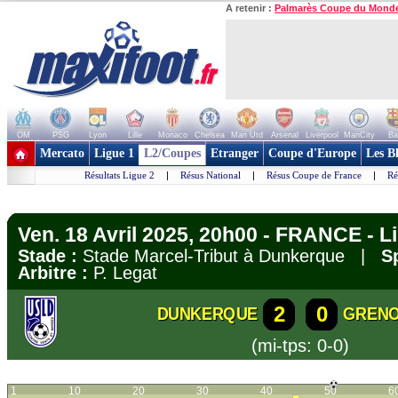
A retenir :
Palmarès Coupe du Mond
OM
PSG
Lyon
Lille
Monaco
Chelsea
Man Utd
Arsenal
Liverpool
ManCity
Ba
+ de clubs
Mercato
Ligue 1
L2/Coupes
Etranger
Coupe d'Europe
Les B
Résultats Ligue 2
|
Résus National
|
Résus Coupe de France
|
Ré
Ven. 18 Avril 2025, 20h00 - FRANCE - L
Stade :
Stade Marcel-Tribut à Dunkerque |
S
Arbitre :
P. Legat
2
0
DUNKERQUE
GREN
(mi-tps: 0-0)
1
10
20
30
40
50
6