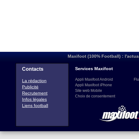
Maxifoot (100% Football) : l'actua
Services Maxifoot
Contacts
Appli Maxifoot Android
Flu
La rédaction
Appli Maxifoot iPhone
Publicité
Site web Mobile
Recrutement
Choix de consentement
Infos légales
Liens football