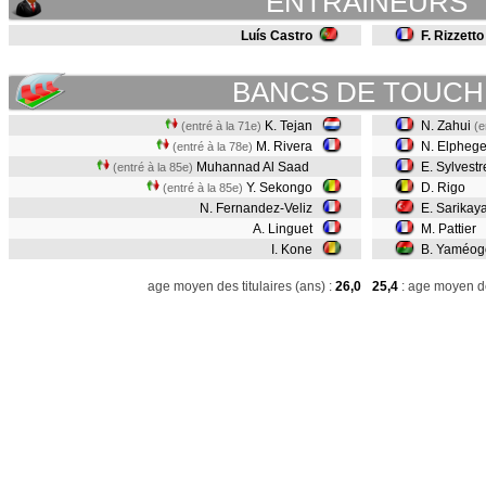
ENTRAINEURS
Luís Castro
F. Rizzetto
BANCS DE TOUCH
K. Tejan
N. Zahui
(entré à la 71e)
(e
M. Rivera
N. Elpheg
(entré à la 78e)
Muhannad Al Saad
E. Sylvest
(entré à la 85e)
Y. Sekongo
D. Rigo
(entré à la 85e)
N. Fernandez-Veliz
E. Sarikay
A. Linguet
M. Pattier
I. Kone
B. Yaméog
age moyen des titulaires (ans) :
26,0
25,4
: age moyen de