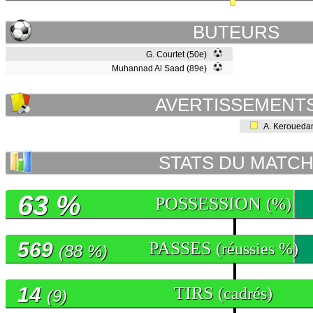
BUTEURS
G. Courtet (50e)
Muhannad Al Saad (89e)
AVERTISSEMENT
A. Keroueda
STATS DU MATC
63 %
POSSESSION
(%)
569
PASSES
(réussies %)
(88 %)
14
TIRS
(cadrés)
(9)