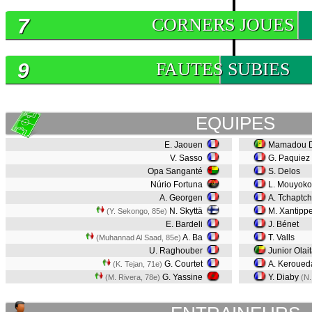
7
CORNERS JOUES
9
FAUTES SUBIES
EQUIPES
E. Jaouen
Mamadou D
V. Sasso
G. Paquiez
Opa Sanganté
S. Delos
Núrio Fortuna
L. Mouyoko
A. Georgen
A. Tchaptch
N. Skyttä
M. Xantipp
(Y. Sekongo, 85e)
E. Bardeli
J. Bénet
A. Ba
T. Valls
(Muhannad Al Saad, 85e)
U. Raghouber
Junior Olai
G. Courtet
A. Keroue
(K. Tejan, 71e)
G. Yassine
Y. Diaby
(M. Rivera, 78e)
(N.