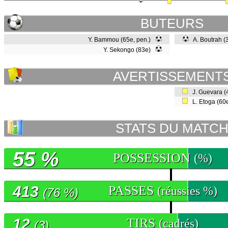
BUTEURS
Y. Bammou (65e, pen.)
A. Boutrah 
Y. Sekongo (83e)
AVERTISSEMENT
J. Guevara 
L. Etoga (60
STATS DU MATC
55 %
POSSESSION
(%)
413
PASSES
(réussies %)
(76 %)
12
TIRS
(cadrés)
(3)