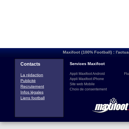
Maxifoot (100% Football) : l'actua
Services Maxifoot
Contacts
Appli Maxifoot Android
Flu
La rédaction
Appli Maxifoot iPhone
Publicité
Site web Mobile
Recrutement
Choix de consentement
Infos légales
Liens football