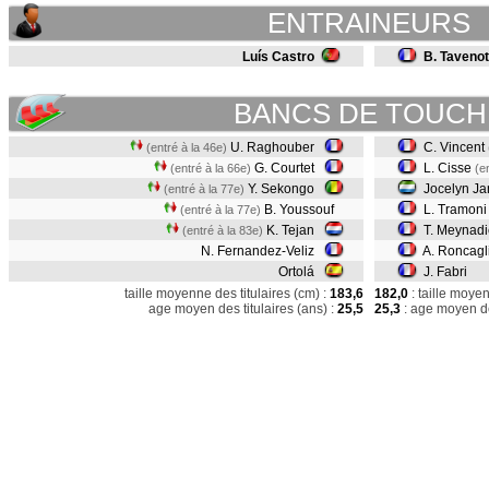
ENTRAINEURS
Luís Castro
B. Tavenot
BANCS DE TOUCH
U. Raghouber
C. Vincent
(entré à la 46e)
G. Courtet
L. Cisse
(entré à la 66e)
(e
Y. Sekongo
Jocelyn J
(entré à la 77e)
B. Youssouf
L. Tramon
(entré à la 77e)
K. Tejan
T. Meynadi
(entré à la 83e)
N. Fernandez-Veliz
A. Roncagl
Ortolá
J. Fabri
taille moyenne des titulaires (cm) :
183,6
182,0
: taille moye
age moyen des titulaires (ans) :
25,5
25,3
: age moyen de