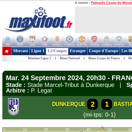
A retenir :
Palmarès Coupe du Mond
OM
PSG
Lyon
Lille
Monaco
Chelsea
Man Utd
Arsenal
Liverpool
ManCity
Ba
+ de clubs
Mercato
Ligue 1
L2/Coupes
Etranger
Coupe d'Europe
Les B
Résultats Ligue 2
|
Résus National
|
Résus Coupe de France
|
Ré
Mar. 24 Septembre 2024, 20h30 - FRAN
Stade :
Stade Marcel-Tribut à Dunkerque |
S
Arbitre :
P. Legat
2
1
DUNKERQUE
BASTI
(mi-tps: 0-1)
1
10
20
30
40
50
6