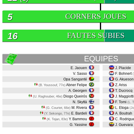
5
CORNERS JOUES
16
FAUTES SUBIES
EQUIPES
E. Jaouen
J. Placide
V. Sasso
F. Bohnert
(
Opa Sanganté
G. Akueson
Abner Felipe
Z. Ariss
(B. Youssouf, 77e)
A. Georgen
T. Ducrocq
Diogo Queirós
J. Maggiott
(U. Raghouber, 46e)
N. Skyttä
F. Tomi
(L. 
M. Rivera
L. Etoga
(G. Courtet, 66e)
(J
E. Bardeli
A. Boutrah
(Y. Sekongo, 77e)
Y. Bammou
C. Rodrigu
(K. Tejan, 83e)
G. Yassine
J. Guevara