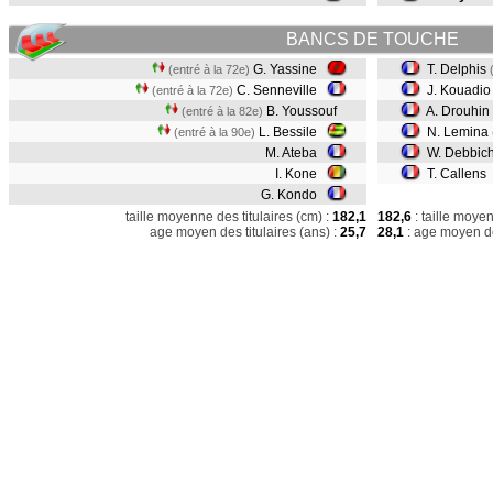
BANCS DE TOUCHE
G. Yassine
T. Delphis
(entré à la 72e)
C. Senneville
J. Kouadi
(entré à la 72e)
B. Youssouf
A. Drouhin
(entré à la 82e)
L. Bessile
N. Lemina
(entré à la 90e)
M. Ateba
W. Debbic
I. Kone
T. Callens
G. Kondo
taille moyenne des titulaires (cm) :
182,1
182,6
: taille moye
age moyen des titulaires (ans) :
25,7
28,1
: age moyen de