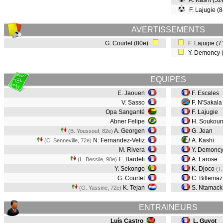
A. Kashi (5
F. Lajugie (
AVERTISSEMENTS
G. Courtet (80e)
F. Lajugie (
Y. Demoncy 
EQUIPES
E. Jaouen
F. Escales
V. Sasso
F. N'Sakal
Opa Sanganté
F. Lajugie
Abner Felipe
H. Soukou
A. Georgen
G. Jean
(B. Youssouf, 82e)
N. Fernandez-Veliz
A. Kashi
(C. Senneville, 72e)
M. Rivera
Y. Demonc
E. Bardeli
A. Larose
(L. Bessile, 90e)
Y. Sekongo
K. Djoco
(T
G. Courtet
C. Billema
K. Tejan
S. Ntamac
(G. Yassine, 72e)
ENTRAINEURS
Luís Castro
L. Guyot