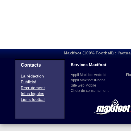
Maxifoot (100% Football) : l'actua
Services Maxifoot
Contacts
Appli Maxifoot Android
Flu
La rédaction
Appli Maxifoot iPhone
Publicité
Site web Mobile
Recrutement
Choix de consentement
Infos légales
Liens football