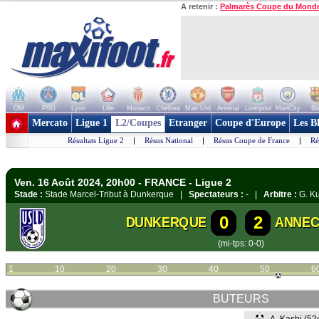
A retenir :
Palmarès Coupe du Mond
OM
PSG
Lyon
Lille
Monaco
Chelsea
Man Utd
Arsenal
Liverpool
ManCity
Ba
+ de clubs
Mercato
Ligue 1
L2/Coupes
Etranger
Coupe d'Europe
Les B
Résultats Ligue 2
|
Résus National
|
Résus Coupe de France
|
Ré
Ven. 16 Août 2024, 20h00 - FRANCE - Ligue 2
Stade :
Stade Marcel-Tribut à Dunkerque |
Spectateurs :
- |
Arbitre :
G. Ku
0
2
DUNKERQUE
ANNEC
(mi-tps: 0-0)
1
10
20
30
40
50
6
BUTEURS