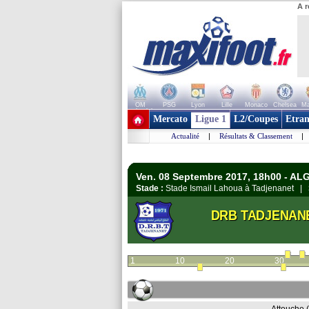
A r
OM
PSG
Lyon
Lille
Monaco
Chelsea
Ma
+ de clubs
Mercato
Ligue 1
L2/Coupes
Etran
Actualité
|
Résultats & Classement
|
Ven. 08 Septembre 2017, 18h00 - ALG
Stade :
Stade Ismail Lahoua à Tadjenanet |
DRB TADJENAN
1
10
20
30