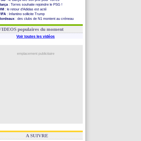
Barça
: Torres souhaite rejoindre le PSG !
OM
: le retour d'Adidas est acté
FIFA
: Infantino sollicite Trump
Bordeaux
: des clubs de N1 montent au créneau
Argentine
: quand Medina recadre... sa mère
Real
: le démenti de Leipzig pour Diomandé
VIDEOS populaires du moment
Voir toutes les vidéos
emplacement publicitaire
A SUIVRE