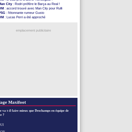
PSG
: le groupe pour le match face à Man Utd
Man City
: Rodri préfère le Barça au Real !
OM
: le jour où tout a basculé pour Benatia
OM
: accord trouvé avec Man City pour Rulli
Heracles
: Reine-Adélaïde, le sort s'acharne...
PSG
: l'étonnante rumeur Gusto
Monaco
: Mawissa a gravement blessé Uche
OM
: Lucas Perri a été approché
OM
: accord avec la Real Sociedad pour Aguerd
OM
: une offre pour Bulka
Barça
: Araujo va partir en prêt à Liverpool
Ouganda
: Owori battu à mort à Kampala
OM
: Côme pousse pour Gouiri
emplacement publicitaire
Man Utd
: le groupe pour défier le PSG
L3
: Caen premier leader
OM
: Højbjerg, son agent maintient le suspense
OM
: Gouiri évoque son avenir
Leipzig
: le transfert d'Asllani tombe à l'eau
Voir les brèves précédentes
age Maxifoot
e va t-il faire mieux que Deschamps en équipe de
e ?
UI
NON