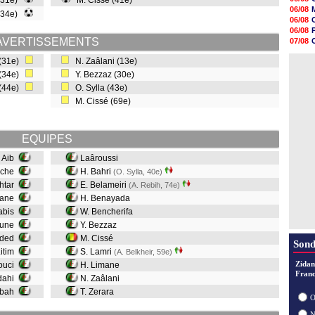
 (31e)
M. Cissé (41e)
10h49
06/08
 (34e)
10h32
06/08
10h10
06/08
09h49
AVERTISSEMENTS
07/08
09h35
06/08
09h08
 (31e)
N. Zaâlani (13e)
06/08
08h54
 (34e)
Y. Bezzaz (30e)
08h32
 (44e)
O. Sylla (43e)
07/08
07/08
M. Cissé (69e)
07/08
07/08
EQUIPES
 Aib
Laâroussi
uche
H. Bahri
(O. Sylla, 40e)
htar
E. Belameiri
(A. Rebih, 74e)
mane
H. Benayada
rabis
W. Bencherifa
toune
Y. Bezzaz
dded
M. Cissé
Sond
Litim
S. Lamri
(A. Belkheir, 59e)
Zidan
rouci
H. Limane
Franc
dahi
N. Zaâlani
rbah
T. Zerara
O