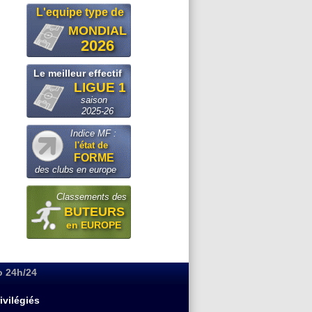
L'equipe type de
MONDIAL
2026
Le meilleur effectif
LIGUE 1
saison
2025-26
Indice MF :
l'état de
FORME
des clubs en europe
Classements des
BUTEURS
en EUROPE
o 24h/24
ivilégiés