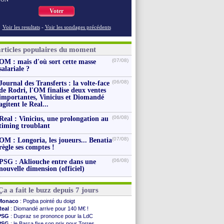
Voter
Voir les resultats
-
Voir les sondages précédents
articles populaires du moment
(07/08)
OM : mais d'où sort cette masse
salariale ?
(06/08)
Journal des Transferts : la volte-face
de Rodri, l'OM finalise deux ventes
importantes, Vinicius et Diomandé
agitent le Real...
(06/08)
Real : Vinicius, une prolongation au
timing troublant
(07/08)
OM : Longoria, les joueurs... Benatia
règle ses comptes !
(06/08)
PSG : Akliouche entre dans une
nouvelle dimension (officiel)
Ça a fait le buzz depuis 7 jours
Monaco
: Pogba pointé du doigt
Real
: Diomandé arrive pour 140 M€ !
PSG
: Dupraz se prononce pour la LdC
PSG
: le Barça fixe son prix pour Torres