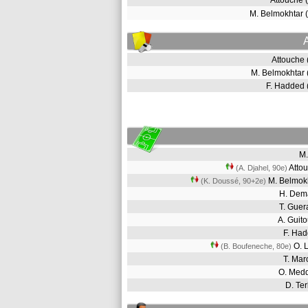
Attouche
M. Belmokhtar
Attouche
M. Belmokhtar
F. Hadded
M.
Atto
(A. Djahel, 90e)
M. Belmok
(K. Doussé, 90+2e)
H. De
T. Gue
A. Gui
F. Ha
O. 
(B. Boufeneche, 80e)
T. Ma
O. Med
D. Te