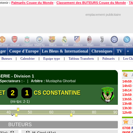
etenir :
Palmarès Coupe du Monde
-
Classement des BUTEURS Coupe du Monde
-
TA
emplacement publicitaire
n Utd
Arsenal
Liverpool
ManCity
Barca
Real
Atletico
Milan
Juve
Inter
Naples
ger
Coupe d'Europe
Les Bleus & International
Chroniques
TV
+
Buteurs
|
Calendrier
|
Equipe type
|
Tableau Transferts
|
Palmarès
|
Les Cl
ERIE - Division 1
Spectateurs :
- |
Arbitre :
Mustapha Ghorbal
14h59
14h43
14h14
2
1
ET
CS CONSTANTINE
13h59
13h55
(mi-tps: 2-1)
13h48
13h30
40
50
60
70
80
90
12h49
12h22
12h00
BUTEURS
11h46
07/08
11h20
06/08