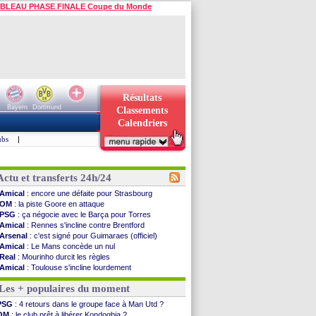
BLEAU PHASE FINALE Coupe du Monde
Résultats
Bayern
Dortmund
Classements
Calendriers
ubs
|
Actu et transferts 24h/24
Amical
: encore une défaite pour Strasbourg
OM
: la piste Goore en attaque
PSG
: ça négocie avec le Barça pour Torres
Amical
: Rennes s'incline contre Brentford
Arsenal
: c'est signé pour Guimaraes (officiel)
Amical
: Le Mans concède un nul
Real
: Mourinho durcit les règles
Amical
: Toulouse s'incline lourdement
OM
: Benatia et la "médiocrité" dans le club
Les + populaires du moment
Newcastle
: Guimarães, le club se défend
L2
: la 1ère journée à suivre en DIRECT !
PSG
: 4 retours dans le groupe face à Man Utd ?
PSG
: une deuxième offre pour Suzuki
OM
: le club prêt à libérer Kondogbia ?