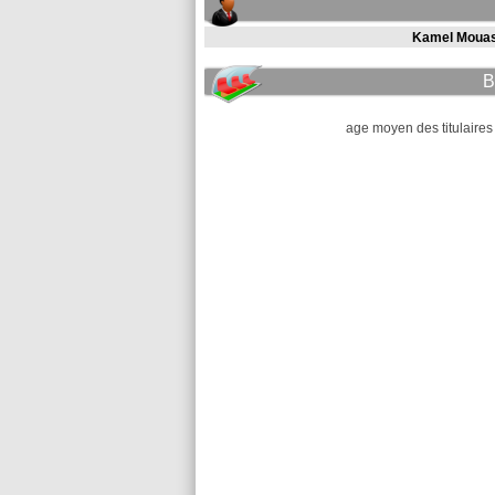
Kamel Moua
B
age moyen des titulaires 