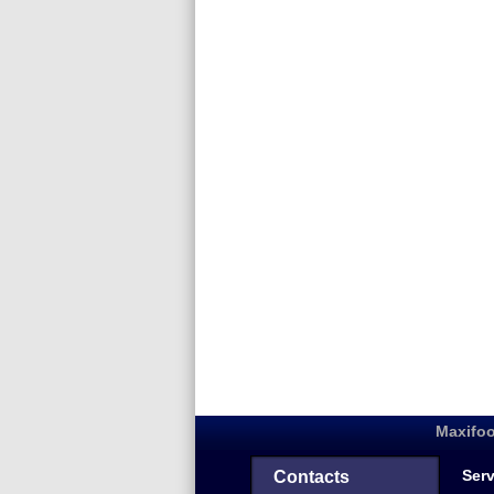
Maxifoo
Serv
Contacts