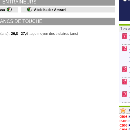
ENTRAINEURS
ssa
Abdelkader Amrani
ANCS DE TOUCHE
Les 
(ans) :
26,8
27,4
: age moyen des titulaires (ans)
1
2
3
4
5
05/08
05/08
02/08
02/08